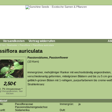
Versandkosten
Vertrag widerrufen
All
d hier:
Startseite
»
Passiflora
»
Passiflora auriculata
ssiflora auriculata
Passionsblume, Passionflower
(10 Korn)
immergrüner, mehrjähriger Ranker mit wechselständig angeordneten,
verschiedenartig geformten, mittelgrünen Blättern und bis zu 5 cm gr
gelblich-grünen Blüten mit 1-reihigem, purpurfarbenem bis creme-wei
2,50
€
Strahlenkranz
kl. 7% Umsatzsteuer *
gl.Versandkosten, hier
klicken
kbrief
lie:
Passifloraceae
Immergrün:
ja
Passionsblumengewächse
unft:
Südamerika
Duft: