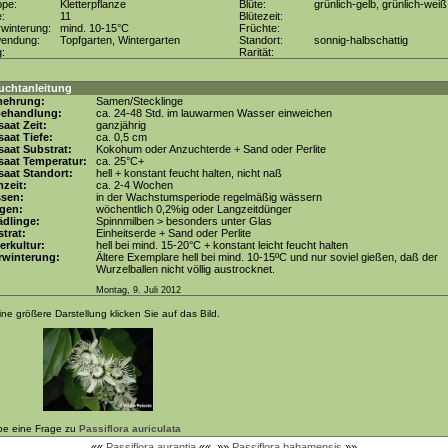
ppe:
Kletterpflanze
Blüte:
grünlich-gelb, grünlich-weiß
e:
11
Blütezeit:
winterung:
mind. 10-15°C
Früchte:
wendung:
Topfgarten, Wintergarten
Standort:
sonnig-halbschattig
g:
Rarität:
uchtanleitung
mehrung:
Samen/Stecklinge
behandlung:
ca. 24-48 Std. im lauwarmen Wasser einweichen
aat Zeit:
ganzjährig
aat Tiefe:
ca. 0,5 cm
aat Substrat:
Kokohum oder Anzuchterde + Sand oder Perlite
saat Temperatur:
ca. 25°C+
aat Standort:
hell + konstant feucht halten, nicht naß
zeit:
ca. 2-4 Wochen
ssen:
in der Wachstumsperiode regelmäßig wässern
gen:
wöchentlich 0,2%ig oder Langzeitdünger
dlinge:
Spinnmilben > besonders unter Glas
trat:
Einheitserde + Sand oder Perlite
erkultur:
hell bei mind. 15-20°C + konstant leicht feucht halten
rwinterung:
Ältere Exemplare hell bei mind. 10-15ºC und nur soviel gießen, daß der
Wurzelballen nicht völlig austrocknet.
Montag, 9. Juli 2012
ine größere Darstellung klicken Sie auf das Bild.
be eine Frage zu
Passiflora auriculata
««
Passiflora aurantia
««
»»
Passiflora bahamensis
»»