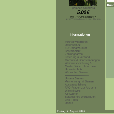
Kund
Ipomoea pauciflora
5,00
€
inkl. 7% Umsatzsteuer *
zzgl.Versandkosten, hier klicken
Informationen
Vertrag widerrufen
Datenschutz
EU Umsatzsteuer
Bestellablauf
Zahlungsarten
Lieferung & Versand
Garantie & Beanstandungen
Widerrufsbelehrung &
Muster-Widerrufsformular
Umweltschutz
Wir kaufen Samen
------------------------
Unsere Samen
Vermehrung mit Samen
Aussaatanleitung
FAQ-Fragen zur Anzucht
Warnhinweis
Klimazone
Botanisches Wörterbuch
Link-Tipps
Danke
Freitag, 7. August 2026