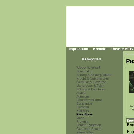
Impressum
Kontakt
Unsere AGB
Sie sin
Kategorien
Pa
Wieder lieferbar!
Samen A-Z
Schling & Kletterpflanzen
Frucht & Nutzpflanzen
Gemüse & Gewürze
Mangroven & Teich
Palmen & Palmfarne
Acacia
Adenium
Baumfarne/Farne
Eucalyptus
in
Plumeria
zz
Hibiskus
Passiflora
Musa
Stec
Proteen
Fami
Samen-Raritäten
Gekeimte Samen
Herk
Samen-Sets