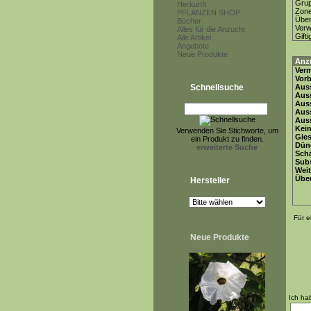
Gru
Herkunft
Zon
PFLANZEN SHOP
Über
Bücher
Ver
Alles für die Anzucht
Gifti
Alle Artikel
Angebote
Neue Produkte
Anz
Ver
Vor
Schnellsuche
Auss
Auss
Auss
Aus
Auss
Keim
Verwenden Sie Stichworte, um
Gie
ein Produkt zu finden.
Dün
erweiterte Suche
Schä
Subs
Weit
Übe
Hersteller
Für e
Neue Produkte
Ich ha