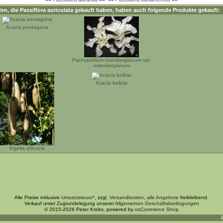
en, die
Passiflora auriculata
gekauft haben, haben auch folgende Produkte gekauft:
Acacia pentagona
Pachypodium rutenbergianum var.
rutenbergianum
Acacia bellula
Kigelia africana
Alle Preise inklusive
Umsatzsteuer*
, zzgl.
Versandkosten
,
alle Angebote
freibleibend.
Verkauf unter Zugrundelegung unserer
Allgemeinen Geschäftsbedingungen
© 2015-2026 Peter Krebs, powered by
osCommerce Shop
1