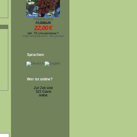
Pistacia vera
44,00EUR
22,00
€
inkl. 7% Umsatzsteuer *
zzgl.Versandkosten, hier klicken
Sprachen
Wer ist online?
Zur Zeit sind
322 Gäste
online.