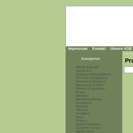
Impressum
Kontakt
Unsere AGB
Sie sin
Kategorien
Pr
Wieder lieferbar!
Samen A-Z
Schling & Kletterpflanzen
Frucht & Nutzpflanzen
Gemüse & Gewürze
Mangroven & Teich
Palmen & Palmfarne
Acacia
Adenium
Baumfarne/Farne
Eucalyptus
Plumeria
Hibiskus
Passiflora
Musa
Proteen
Samen-Raritäten
Gekeimte Samen
Samen-Sets