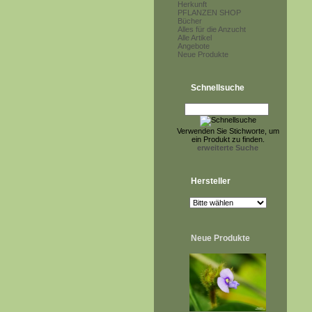
Herkunft
PFLANZEN SHOP
Bücher
Alles für die Anzucht
Alle Artikel
Angebote
Neue Produkte
Schnellsuche
Verwenden Sie Stichworte, um
ein Produkt zu finden.
erweiterte Suche
Hersteller
Neue Produkte