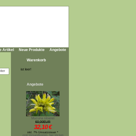
e Artikel
Neue Produkte
Angebote
Warenkorb
ist leer!
Angebote
Mucuna sloanei
60,00EUR
32,10
€
inkl. 7% Umsatzsteuer *
zzgl.Versandkosten, hier klicken