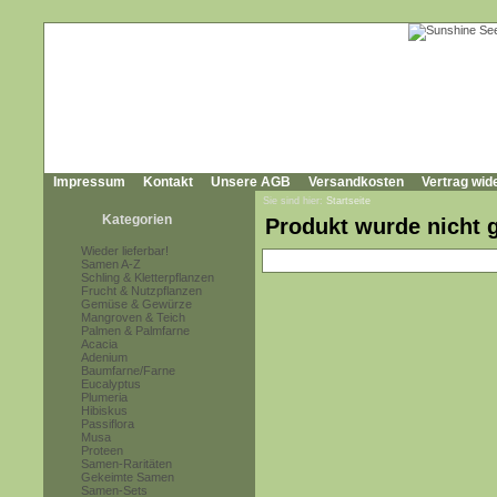
Impressum
Kontakt
Unsere AGB
Versandkosten
Vertrag wid
Sie sind hier:
Startseite
Kategorien
Produkt wurde nicht 
Wieder lieferbar!
Samen A-Z
Schling & Kletterpflanzen
Frucht & Nutzpflanzen
Gemüse & Gewürze
Mangroven & Teich
Palmen & Palmfarne
Acacia
Adenium
Baumfarne/Farne
Eucalyptus
Plumeria
Hibiskus
Passiflora
Musa
Proteen
Samen-Raritäten
Gekeimte Samen
Samen-Sets