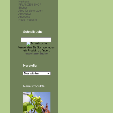
Herkunft
PFLANZEN SHOP
Bücher
Alles für die Anzucht
Alle Artikel
Angebote
Neue Produkte
Schnellsuche
Verwenden Sie Stichworte, um
ein Produkt zu finden.
erweiterte Suche
Hersteller
Neue Produkte