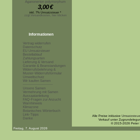
Aganonerion polymorphum
3,00
€
inkl. 7% Umsatzsteuer *
zzgl.Versandkosten, hier klicken
Informationen
Vertrag widerrufen
Datenschutz
EU Umsatzsteuer
Bestellablauf
Zahlungsarten
Lieferung & Versand
Garantie & Beanstandungen
Widerrufsbelehrung &
Muster-Widerrufsformular
Umweltschutz
Wir kaufen Samen
------------------------
Unsere Samen
Vermehrung mit Samen
Aussaatanleitung
FAQ-Fragen zur Anzucht
Warnhinweis
Klimazone
Botanisches Wörterbuch
Link-Tipps
Alle Preise inklusive
Umsatzsteue
Danke
Verkauf unter Zugrundelegu
© 2015-2026 Peter
Freitag, 7. August 2026