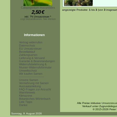
Calopogonium mucunoides
angezeigte Produkte:
1
bis
3
(von
3
insgesam
2,50
€
inkl. 7% Umsatzsteuer *
zzgl.Versandkosten, hier klicken
Informationen
Vertrag widerrufen
Datenschutz
EU Umsatzsteuer
Bestellablauf
Zahlungsarten
Lieferung & Versand
Garantie & Beanstandungen
Widerrufsbelehrung &
Muster-Widerrufsformular
Umweltschutz
Wir kaufen Samen
------------------------
Unsere Samen
Vermehrung mit Samen
Aussaatanleitung
FAQ-Fragen zur Anzucht
Warnhinweis
Klimazone
Botanisches Wörterbuch
Link-Tipps
Alle Preise inklusive
Umsatzsteue
Danke
Verkauf unter Zugrundelegu
© 2015-2026 Peter
Sonntag, 9. August 2026