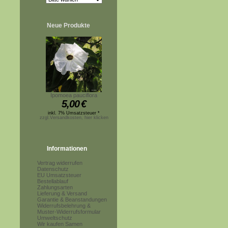
Neue Produkte
Ipomoea pauciflora
5,00
€
inkl. 7% Umsatzsteuer *
zzgl.Versandkosten, hier klicken
Informationen
Vertrag widerrufen
Datenschutz
EU Umsatzsteuer
Bestellablauf
Zahlungsarten
Lieferung & Versand
Garantie & Beanstandungen
Widerrufsbelehrung &
Muster-Widerrufsformular
Umweltschutz
Wir kaufen Samen