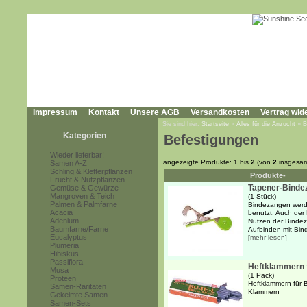
Impressum
Kontakt
Unsere AGB
Versandkosten
Vertrag wid
Sie sind hier:
Startseite
»
Alles für die Anzucht
»
B
Kategorien
Befestigungen
Wieder lieferbar!
angezeigte Produkte:
1
bis
2
(von
2
insgesam
Samen A-Z
Schling & Kletterpflanzen
Produkte-
Frucht & Nutzpflanzen
Tapener-Binde
Gemüse & Gewürze
Mangroven & Teich
(1 Stück)
Palmen & Palmfarne
Bindezangen werd
Acacia
benutzt. Auch der 
Adenium
Nutzen der Bindez
Baumfarne/Farne
Aufbinden mit Bind
Eucalyptus
[
mehr lesen
]
Plumeria
Hibiskus
Passiflora
Heftklammern 
Musa
(1 Pack)
Proteen
Heftklammern für 
Samen-Raritäten
Klammern
Gekeimte Samen
Samen-Sets