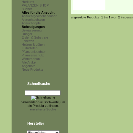
Herkunft
PFLANZEN SHOP
Bücher
Alles für die Anzucht
Anzuchtgewächshäuser
angezeigte Produkte:
1
bis
2
(von
2
insgesam
Anzuchtschalen
Anzuchttöpfe
Befestigungen
Bewässerung
Dünger
Erden & Substrate
Etiketten
Heizen & Lüften
Kulturhilfen
Pflanzenleuchten
Pflanzenschutz
Winterschutz
Alle Artikel
Angebote
Neue Produkte
Schnellsuche
Verwenden Sie Stichworte, um
ein Produkt zu finden.
erweiterte Suche
Hersteller