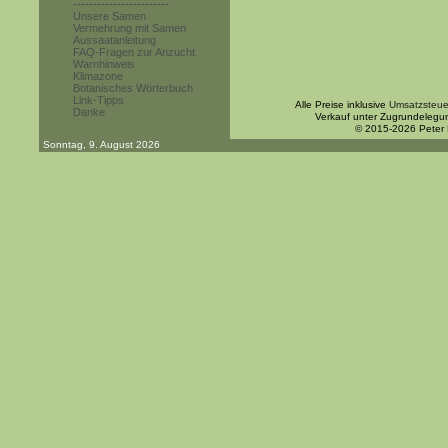
------------------------
Unsere Samen
Vermehrung mit Samen
Aussaatanleitung
FAQ-Fragen zur Anzucht
Warnhinweis
Klimazone
Botanisches Wörterbuch
Link-Tipps
Alle Preise inklusive
Umsatzsteue
Danke
Verkauf unter Zugrundelegu
© 2015-2026 Peter
Sonntag, 9. August 2026