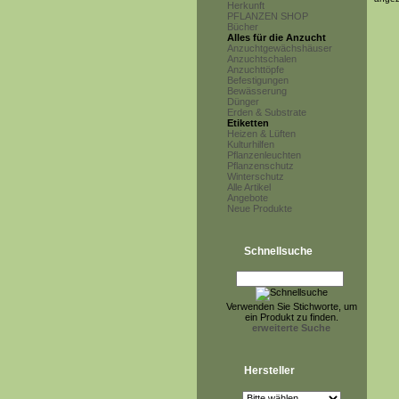
Herkunft
PFLANZEN SHOP
Bücher
Alles für die Anzucht
Anzuchtgewächshäuser
Anzuchtschalen
Anzuchttöpfe
Befestigungen
Bewässerung
Dünger
Erden & Substrate
Etiketten
Heizen & Lüften
Kulturhilfen
Pflanzenleuchten
Pflanzenschutz
Winterschutz
Alle Artikel
Angebote
Neue Produkte
Schnellsuche
Verwenden Sie Stichworte, um
ein Produkt zu finden.
erweiterte Suche
Hersteller