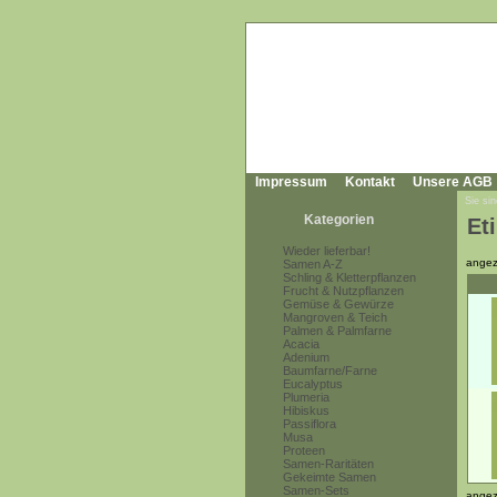
Impressum
Kontakt
Unsere AGB
Sie sin
Kategorien
Et
Wieder lieferbar!
angez
Samen A-Z
Schling & Kletterpflanzen
Frucht & Nutzpflanzen
Gemüse & Gewürze
Mangroven & Teich
Palmen & Palmfarne
Acacia
Adenium
Baumfarne/Farne
Eucalyptus
Plumeria
Hibiskus
Passiflora
Musa
Proteen
Samen-Raritäten
Gekeimte Samen
Samen-Sets
angez