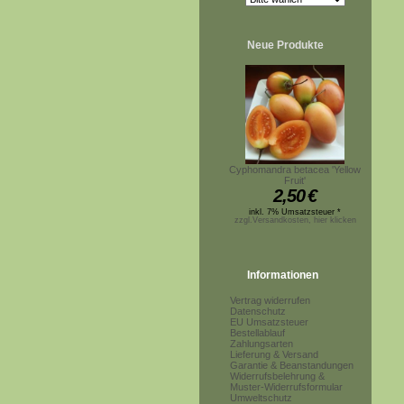
Neue Produkte
Cyphomandra betacea 'Yellow
Fruit'
2,50
€
inkl. 7% Umsatzsteuer *
zzgl.Versandkosten, hier klicken
Informationen
Vertrag widerrufen
Datenschutz
EU Umsatzsteuer
Bestellablauf
Zahlungsarten
Lieferung & Versand
Garantie & Beanstandungen
Widerrufsbelehrung &
Muster-Widerrufsformular
Umweltschutz