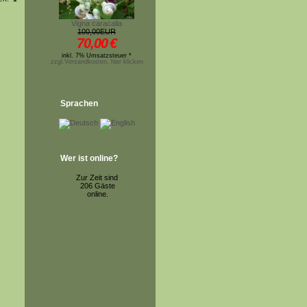
Vigna caracalla
100,00EUR
70,00
€
inkl. 7% Umsatzsteuer *
zzgl.Versandkosten, hier klicken
Sprachen
Wer ist online?
Zur Zeit sind
206 Gäste
online.