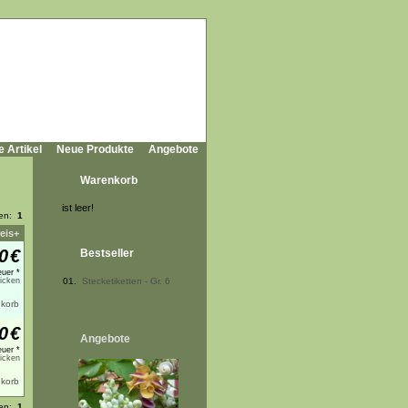
e Artikel
Neue Produkte
Angebote
Warenkorb
ist leer!
ten:
1
eis+
0
€
Bestseller
uer *
licken
01.
Stecketiketten - Gr. 6
0
€
Angebote
uer *
licken
ten:
1