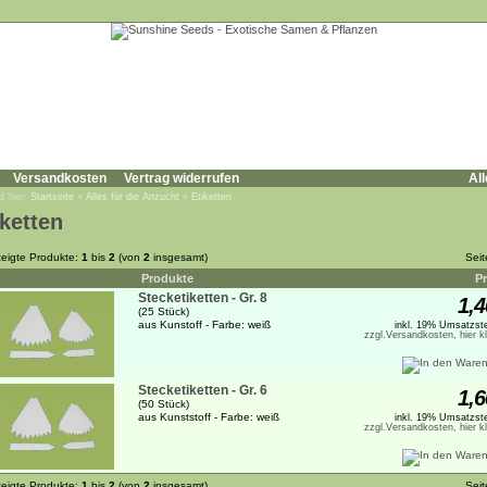
Versandkosten
Vertrag widerrufen
All
d hier:
Startseite
»
Alles für die Anzucht
»
Etiketten
iketten
eigte Produkte:
1
bis
2
(von
2
insgesamt)
Sei
Produkte
Pr
Stecketiketten - Gr. 8
1,4
(25 Stück)
aus Kunstoff - Farbe: weiß
inkl. 19% Umsatzste
zzgl.Versandkosten, hier k
Stecketiketten - Gr. 6
1,6
(50 Stück)
aus Kunststoff - Farbe: weiß
inkl. 19% Umsatzste
zzgl.Versandkosten, hier k
eigte Produkte:
1
bis
2
(von
2
insgesamt)
Sei