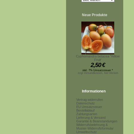
Neue Produkte
Cyphomandra betacea 'Yellow
Fruit'
2,50
€
inkl. 7% Umsatzsteuer *
zzgl.Versandkosten, hier klicken
Informationen
Vertrag widerrufen
Datenschutz
EU Umsatzsteuer
Bestellablauf
Zahlungsarten
Lieferung & Versand
Garantie & Beanstandungen
Widerrufsbelehrung &
Muster-Widerrufsformular
Umweltschutz