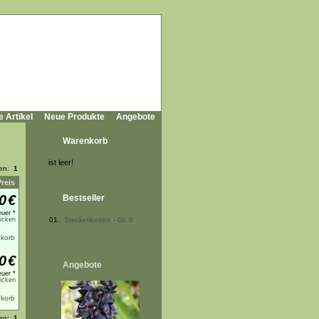
e Artikel
Neue Produkte
Angebote
Warenkorb
ist leer!
ten:
1
Preis
0
€
Bestseller
uer *
licken
01.
Stecketiketten - Gr. 6
0
€
Angebote
uer *
licken
ten:
1