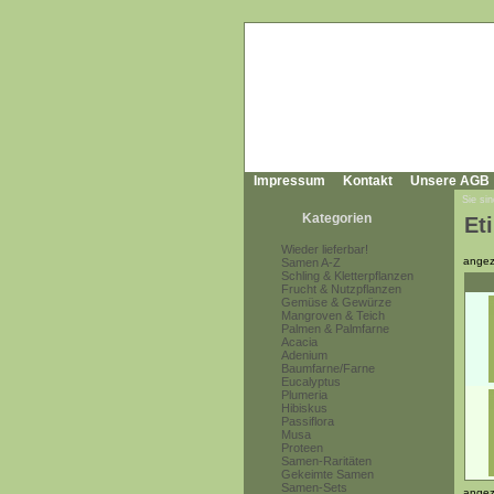
Impressum
Kontakt
Unsere AGB
Sie sin
Kategorien
Et
Wieder lieferbar!
angez
Samen A-Z
Schling & Kletterpflanzen
Frucht & Nutzpflanzen
Gemüse & Gewürze
Mangroven & Teich
Palmen & Palmfarne
Acacia
Adenium
Baumfarne/Farne
Eucalyptus
Plumeria
Hibiskus
Passiflora
Musa
Proteen
Samen-Raritäten
Gekeimte Samen
Samen-Sets
angez