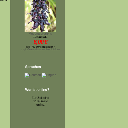
Mucuna pruriens
12,00EUR
6,00
€
inkl. 7% Umsatzsteuer *
zzgl.Versandkosten, hier klicken
Sprachen
Wer ist online?
Zur Zeit sind
218 Gäste
online.