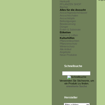
Herkunft
PFLANZEN SHOP
Bücher
Alles für die Anzucht
Anzuchtgewächshäuser
Anzuchtschalen
Anzuchttöpfe
Befestigungen
Bewässerung
Dünger
Erden & Substrate
Etiketten
Heizen & Lüften
Kulturhilfen
Pflanzenleuchten
Pflanzenschutz
Winterschutz
Alle Artikel
Angebote
Neue Produkte
Schnellsuche
Verwenden Sie Stichworte, um
ein Produkt zu finden.
erweiterte Suche
Hersteller