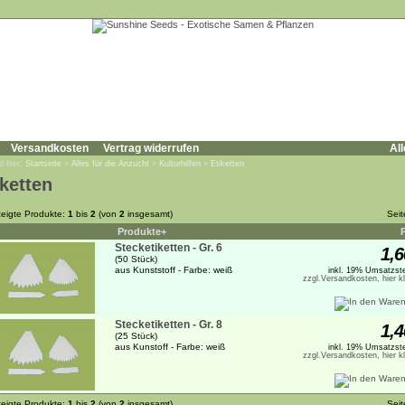
Versandkosten
Vertrag widerrufen
All
d hier:
Startseite
»
Alles für die Anzucht
»
Kulturhilfen
»
Etiketten
iketten
eigte Produkte:
1
bis
2
(von
2
insgesamt)
Sei
Produkte+
Stecketiketten - Gr. 6
1,6
(50 Stück)
aus Kunststoff - Farbe: weiß
inkl. 19% Umsatzste
zzgl.Versandkosten, hier k
Stecketiketten - Gr. 8
1,4
(25 Stück)
aus Kunstoff - Farbe: weiß
inkl. 19% Umsatzste
zzgl.Versandkosten, hier k
eigte Produkte:
1
bis
2
(von
2
insgesamt)
Sei