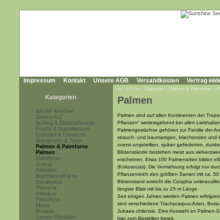
Impressum
Kontakt
Unsere AGB
Versandkosten
Vertrag wid
Sie sind hier:
Startseite
»
Palmen & Palmfarne
»
P
Kategorien
Palmen
Wieder lieferbar!
Palmen sind auf allen Kontinenten der Tropen
Samen A-Z
Schling & Kletterpflanzen
Pflanzen" weitestgehend bei allen Liebhabe
Frucht & Nutzpflanzen
Palmengewächse gehören zur Familie der Are
Gemüse & Gewürze
strauch- und baumartigen, kriechenden und 
Mangroven & Teich
zuerst ungeteilten, später gefiederten, dunk
Palmen & Palmfarne
Palmen
Blütenstände bestehen meist aus vielverzweig
Palmfarne
erscheinen. Etwa 100 Palmenarten bilden eß
Acacia
(Kokosnuss). Die Vermehrung erfolgt nur du
Adenium
Pflanzenreich den größten Samen mit ca. 50
Baumfarne/Farne
Eucalyptus
Blütenstand erreicht die Corypha umbraculifer
Plumeria
längste Blatt mit bis zu 25 m Länge.
Hibiskus
Seit einigen Jahren werden Palmen erfolgrei
Passiflora
sind verschiedene Trachycarpus-Arten, Butia
Musa
Proteen
Jubaea chilensis. Eine Auswahl an Palmen-Sam
Samen-Raritäten
hier zum Bestellen bereit.