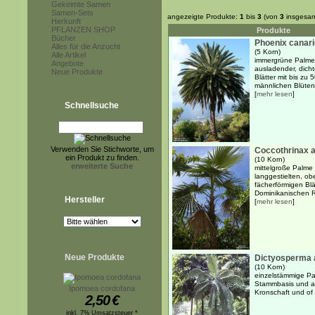
Gekeimte Samen
Samen-Sets
angezeigte Produkte:
1
bis
3
(von
3
insgesam
Herkunft
PFLANZEN SHOP
Produkte
Bücher
Phoenix canari
Alles für die Anzucht
(5 Korn)
Alle Artikel
immergrüne Palme 
Angebote
ausladender, dicht
Neue Produkte
Blätter mit bis zu
männlichen Blüten 
[
mehr lesen
]
Schnellsuche
Verwenden Sie Stichworte, um
Coccothrinax 
ein Produkt zu finden.
(10 Korn)
erweiterte Suche
mittelgroße Palme 
langgestielten, obe
fächerförmigen Blät
Dominikanischen R
Hersteller
[
mehr lesen
]
Neue Produkte
Dictyosperma 
(10 Korn)
einzelstämmige Pal
Stammbasis und au
Ipomoea cordofana
Kronschaft und of 
2,50
€
inkl. 7% Umsatzsteuer *