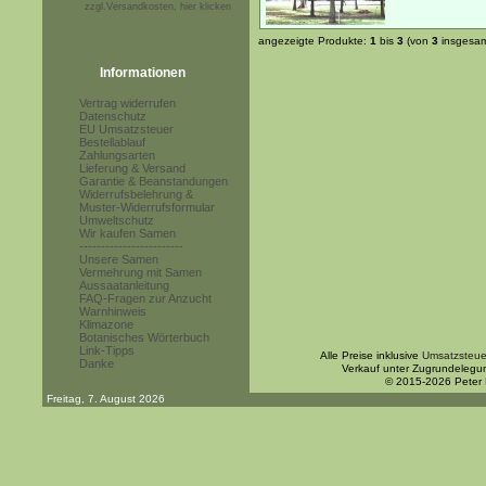
zzgl.Versandkosten, hier klicken
angezeigte Produkte:
1
bis
3
(von
3
insgesam
Informationen
Vertrag widerrufen
Datenschutz
EU Umsatzsteuer
Bestellablauf
Zahlungsarten
Lieferung & Versand
Garantie & Beanstandungen
Widerrufsbelehrung &
Muster-Widerrufsformular
Umweltschutz
Wir kaufen Samen
------------------------
Unsere Samen
Vermehrung mit Samen
Aussaatanleitung
FAQ-Fragen zur Anzucht
Warnhinweis
Klimazone
Botanisches Wörterbuch
Link-Tipps
Alle Preise inklusive
Umsatzsteue
Danke
Verkauf unter Zugrundelegu
© 2015-2026 Peter
Freitag, 7. August 2026