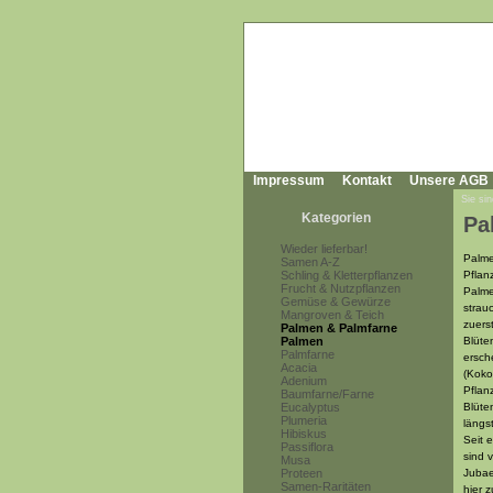
Impressum
Kontakt
Unsere AGB
Sie sin
Kategorien
Pa
Wieder lieferbar!
Palme
Samen A-Z
Schling & Kletterpflanzen
Pflan
Frucht & Nutzpflanzen
Palme
Gemüse & Gewürze
strau
Mangroven & Teich
zuers
Palmen & Palmfarne
Palmen
Blüte
Palmfarne
ersch
Acacia
(Koko
Adenium
Pflan
Baumfarne/Farne
Eucalyptus
Blüte
Plumeria
längs
Hibiskus
Seit 
Passiflora
sind 
Musa
Proteen
Jubae
Samen-Raritäten
hier z