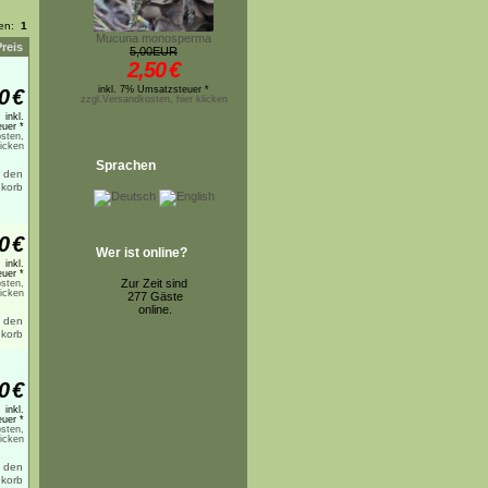
ten:
1
Mucuna monosperma
Preis
5,00EUR
2,50
€
inkl. 7% Umsatzsteuer *
0
€
zzgl.Versandkosten, hier klicken
inkl.
uer *
sten,
licken
Sprachen
0
€
Wer ist online?
inkl.
uer *
Zur Zeit sind
sten,
licken
277 Gäste
online.
0
€
inkl.
uer *
sten,
licken