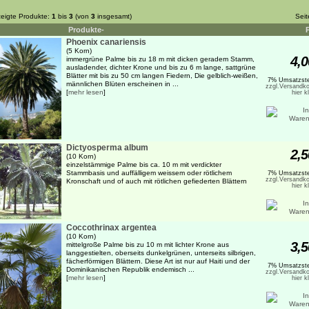
eigte Produkte:
1
bis
3
(von
3
insgesamt)
Sei
Produkte-
Phoenix canariensis
(5 Korn)
4,0
immergrüne Palme bis zu 18 m mit dicken geradem Stamm,
ausladender, dichter Krone und bis zu 6 m lange, sattgrüne
Blätter mit bis zu 50 cm langen Fiedern, Die gelblich-weißen,
7% Umsatzste
männlichen Blüten erscheinen in ...
zzgl.Versandko
[
mehr lesen
]
hier k
Dictyosperma album
2,5
(10 Korn)
einzelstämmige Palme bis ca. 10 m mit verdickter
Stammbasis und auffälligem weissem oder rötlichem
7% Umsatzste
zzgl.Versandko
Kronschaft und of auch mit rötlichen gefiederten Blättern
hier k
Coccothrinax argentea
(10 Korn)
3,5
mittelgroße Palme bis zu 10 m mit lichter Krone aus
langgestielten, oberseits dunkelgrünen, unterseits silbrigen,
fächerförmigen Blättern. Diese Art ist nur auf Haiti und der
7% Umsatzste
Dominikanischen Republik endemisch ...
zzgl.Versandko
[
mehr lesen
]
hier k