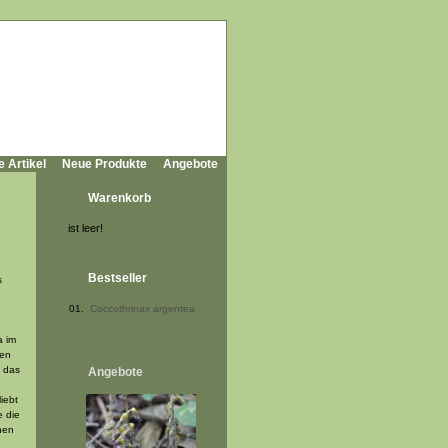
e Artikel
Neue Produkte
Angebote
Warenkorb
ist leer!
Bestseller
s
01.
Coccothrinax argentea
a im
ten
t das
Angebote
iebt
e die
nen