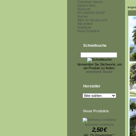
Gekeimte Samen
Samen-Sets
angez
Herkunft
PFLANZEN SHOP
Bücher
Alles für die Anzucht
Alle Artikel
Angebote
Neue Produkte
Schnellsuche
Verwenden Sie Stichworte, um
ein Produkt zu finden.
erweiterte Suche
Hersteller
Neue Produkte
Ipomoea cordofana
2,50
€
inkl. 7% Umsatzsteuer *