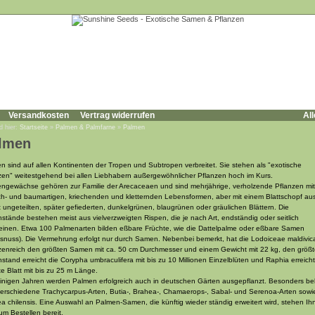
Versandkosten
Vertrag widerrufen
All
d hier:
Startseite
»
Palmen & Palmfarne
»
Palmen
lmen
n sind auf allen Kontinenten der Tropen und Subtropen verbreitet. Sie stehen als "exotische
zen" weitestgehend bei allen Liebhabern außergewöhnlicher Pflanzen hoch im Kurs.
ngewächse gehören zur Familie der Arecaceaen und sind mehrjährige, verholzende Pflanzen mit
ch- und baumartigen, kriechenden und kletternden Lebensformen, aber mit einem Blattschopf au
t ungeteilten, später gefiederten, dunkelgrünen, blaugrünen oder gräulichen Blättern. Die
nstände bestehen meist aus vielverzweigten Rispen, die je nach Art, endständig oder seitlich
einen. Etwa 100 Palmenarten bilden eßbare Früchte, wie die Dattelpalme oder eßbare Samen
snuss). Die Vermehrung erfolgt nur durch Samen. Nebenbei bemerkt, hat die Lodoiceae maldivic
zenreich den größten Samen mit ca. 50 cm Durchmesser und einem Gewicht mit 22 kg, den größ
nstand erreicht die Corypha umbraculifera mit bis zu 10 Millionen Einzelblüten und Raphia erreich
te Blatt mit bis zu 25 m Länge.
einigen Jahren werden Palmen erfolgreich auch in deutschen Gärten ausgepflanzt. Besonders bel
verschiedene Trachycarpus-Arten, Butia-, Brahea-, Chamaerops-, Sabal- und Serenoa-Arten sowi
a chilensis. Eine Auswahl an Palmen-Samen, die künftig wieder ständig erweitert wird, stehen Ih
um Bestellen bereit.