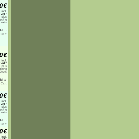
0
€
incl.
 VAT*
plus
ipping
costs
0
€
incl.
 VAT*
plus
ipping
costs
0
€
incl.
 VAT*
plus
ipping
costs
0
€
incl.