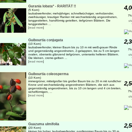
Gurania lobata* - RARITÄT !!
4,0
(5 Korn)
laubabwerfender, mehrjähriger, schnellwüchsiger, verholzender,
7%
zweihäusiger, krautiger Ranker mit wechselständig angeordneten,
langgestielten, handförmig geteilten, tiefgrünen Blättern. Die
sh
langgestielten ...
[
read more
]
Guibourtia conjugata
2,3
(10 Korn)
laubabwerfender, kleiner Baum bis zu 10 m mit weiß-grauer Rinde
7%
und gegenständig angeordneten, 2-gelappten, bis zu 5 cm langen
ovalen, oberseits glänzend tiefgrünen, unterseits helleren Blättern.
sh
Die kleinen, creme-gelben ...
[
read more
]
Guibourtia coleosperma
(10 Korn)
immergrüner, mittelgroßer bis großer Baum bis zu 20 m mit rundlicher
2,5
Krone und wechselständig angeordneten Blättern, die sich aus
gegenständig angeordneten, bis zu 10 cm langen und 4 cm breiten,
7%
sichelförmigen, ...
[
read more
]
sh
Guazuma ulmifolia
2,5
(20 Korn)
kleiner bis hoher, laubabwerfender, rundkroniger Baum bis zu 30 m