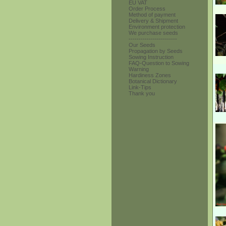
EU VAT
Order Process
Method of payment
Delivery & Shipment
Environment protection
We purchase seeds
------------------------
Our Seeds
Propagation by Seeds
Sowing Instruction
FAQ-Question to Sowing
Warning
Hardiness Zones
Botanical Dictionary
Link-Tips
Thank you