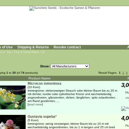
s of Use
Shipping & Returns
Revoke contract
A
 here:
Top
»
Fruit & Useful Plants
»
G
Show:
aying
1
to
20
(of
74
products)
Result Pages:
1
2
3
Product Name-
Microcos tomentosa
3,0
(10 Korn)
immergrüner, vielverzweigter Strauch oder kleiner Baum bis zu 20 m
7%
mit dichter, runder oder zylindrischer Krone und wechselständig
angeordneten, glänzenden, dicken, länglichen, spitz zulaufenden,
sh
am Rand gezähnten, ...
[
read more
]
Gustavia supeba*
4,0
(5 Korn)
immergrüner, wenig verzweigter, kleiner Baum bis zu 10 m mit
7%
wechselständig angeordneten, bis zu 1 m langen und 25 cm breit