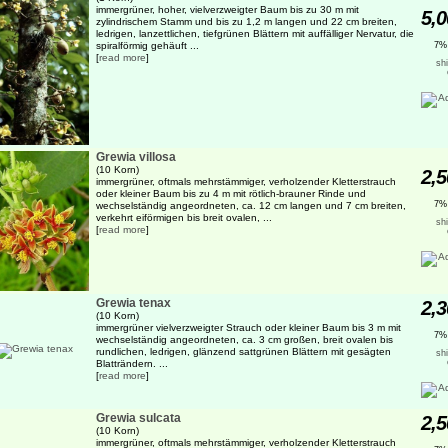
immergrüner, hoher, vielverzweigter Baum bis zu 30 m mit
5,0
zylindrischem Stamm und bis zu 1,2 m langen und 22 cm breiten,
ledrigen, lanzettlichen, tiefgrünen Blättern mit auffälliger Nervatur, die
spiralförmig gehäuft ...
7%
[
read more
]
sh
Grewia villosa
(10 Korn)
2,5
immergrüner, oftmals mehrstämmiger, verholzender Kletterstrauch
oder kleiner Baum bis zu 4 m mit rötlich-brauner Rinde und
7%
wechselständig angeordneten, ca. 12 cm langen und 7 cm breiten,
verkehrt eiförmigen bis breit ovalen, ...
sh
[
read more
]
Grewia tenax
2,3
(10 Korn)
immergrüner vielverzweigter Strauch oder kleiner Baum bis 3 m mit
7%
wechselständig angeordneten, ca. 3 cm großen, breit ovalen bis
rundlichen, ledrigen, glänzend sattgrünen Blättern mit gesägten
sh
Blatträndern. ...
[
read more
]
Grewia sulcata
2,5
(10 Korn)
immergrüner, oftmals mehrstämmiger, verholzender Kletterstrauch