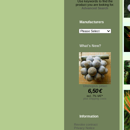
Use keywords to find the
product you are looking for.
Advanced Search
Manufacturers
What's New?
Unonopsis pittieri
6,50
€
incl. 7% VAT*
plus shipping costs
Information
Revoke contract
Privacy Notice