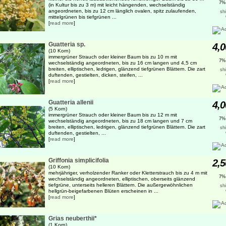
7%
(in Kultur bis zu 3 m) mit leicht hängenden, wechselständig
angeordneten, bis zu 12 cm länglich ovalen, spitz zulaufenden,
sh
mittelgrünen bis tiefgrünen ...
[
read more
]
Guatteria sp.
4,0
(10 Korn)
immergrüner Strauch oder kleiner Baum bis zu 10 m mit
7%
wechselständig angeordneten, bis zu 16 cm langen und 4,5 cm
breiten, elliptischen, ledrigen, glänzend tiefgrünen Blättern. Die zart
sh
duftenden, gestielten, dicken, steifen, ...
[
read more
]
Guatteria allenii
4,0
(5 Korn)
immergrüner Strauch oder kleiner Baum bis zu 12 m mit
7%
wechselständig angeordneten, bis zu 18 cm langen und 7 cm
breiten, elliptischen, ledrigen, glänzend tiefgrünen Blättern. Die zart
sh
duftenden, gestielten, ...
[
read more
]
Griffonia simplicifolia
2,5
(10 Korn)
mehrjähriger, verholzender Ranker oder Kletterstrauch bis zu 4 m mit
7%
wechselständig angeordneten, elliptischen, oberseits glänzend
tiefgrüne, unterseits helleren Blättern. Die außergewöhnlichen
sh
hellgrün-beigefarbenen Blüten erscheinen in ...
[
read more
]
Grias neuberthii*
(1 Korn)