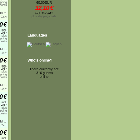
ipping
60,00EUR
costs
32,10
€
incl. 7% VAT*
plus shipping costs
0
€
incl.
 VAT*
Languages
plus
ipping
costs
0
€
Who's online?
incl.
 VAT*
There currently are
plus
316 guests
ipping
online.
costs
0
€
incl.
 VAT*
plus
ipping
costs
0
€
incl.