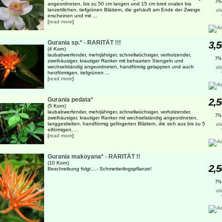
7%
angeordneten, bis zu 50 cm langen und 15 cm breit ovalen bis
lanzettlichen, tiefgrünen Blättern, die gehäuft am Ende der Zweige
sh
erscheinen und mit ...
[
read more
]
Gurania sp.* - RARITÄT !!!
3,5
(4 Korn)
laubabwerfender, mehrjähriger, schnellwüchsiger, verholzender,
7%
zweihäusiger, krautiger Ranker mit behaarten Stengeln und
wechselständig angeordneten, handförmig gelappten und auch
sh
herzförmigen, tiefgrünen ...
[
read more
]
Gurania pedata*
2,5
(5 Korn)
laubabwerfender, mehrjähriger, schnellwüchsiger, verholzender,
7%
zweihäusiger, krautiger Ranker mit wechselständig angeordneten,
langgestielten, handförmig gefingerten Blättern, die sich aus bis zu 5
sh
eiförmigen, ...
[
read more
]
Gurania makoyana* - RARITÄT !!
(10 Korn)
2,5
Beschreibung folgt....- Schmetterlingspflanze!
7%
sh