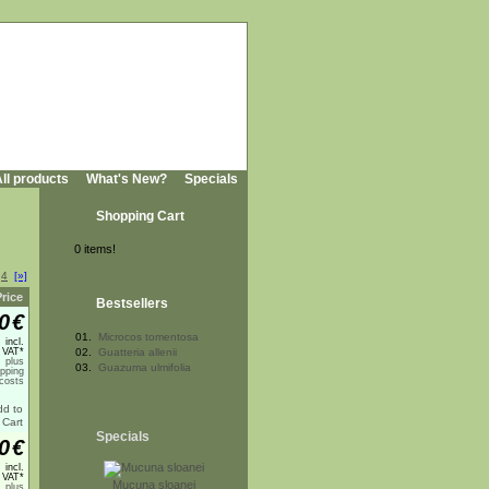
ll products
What's New?
Specials
Shopping Cart
0 items!
4
[»]
Price
Bestsellers
0
€
01.
Microcos tomentosa
incl.
 VAT*
02.
Guatteria allenii
plus
03.
Guazuma ulmifolia
ipping
costs
Specials
0
€
incl.
 VAT*
Mucuna sloanei
plus