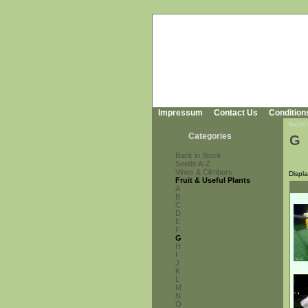
Impressum
Contact Us
Condition
You're
Categories
G
Back in Stock
Seeds A-Z
Vines & Climbers
Displ
Fruit & Useful Plants
A
B
C
D
E
F
G
H
I
J
K
L
M
N
O