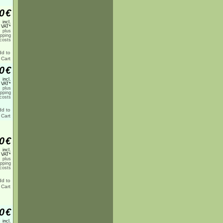
0
€
incl.
 VAT*
plus
ipping
costs
0
€
incl.
 VAT*
plus
ipping
costs
0
€
incl.
 VAT*
plus
ipping
costs
0
€
incl.