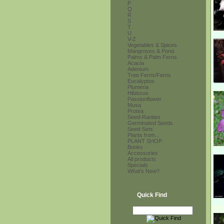
P
Q
R
S
T
U
V-Z
Vegetables & Spices
Mangroves & Pond
Palms & Palm Ferns
Acacia
Adenium
Tree Ferns/Ferns
Eucalyptus
Plumeria
Hibiscus
Passionflower
Musa
Protea
Seed-Rarities
Germinated Seeds
Seed-Sets
Plants from...
PLANT SHOP
Books
Accessories
All products
Specials
What's New?
Quick Find