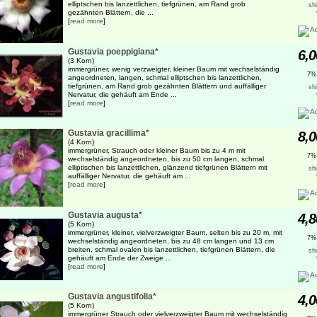
elliptschen bis lanzettlichen, tiefgrünen, am Rand grob
sh
gezähnten Blättern, die ...
[
read more
]
Gustavia poeppigiana*
6,0
(3 Korn)
immergrüner, wenig verzweigter, kleiner Baum mit wechselständig
7%
angeordneten, langen, schmal elliptschen bis lanzettlichen,
tiefgrünen, am Rand grob gezähnten Blättern und auffälliger
sh
Nervatur, die gehäuft am Ende ...
[
read more
]
Gustavia gracillima*
8,0
(4 Korn)
immergrüner, Strauch oder kleiner Baum bis zu 4 m mit
7%
wechselständig angeordneten, bis zu 50 cm langen, schmal
elliptischen bis lanzettlichen, glänzend tiefgrünen Blättern mit
sh
auffälliger Nervatur, die gehäuft am ...
[
read more
]
Gustavia augusta*
4,8
(5 Korn)
immergrüner, kleiner, vielverzweigter Baum, selten bis zu 20 m, mit
7%
wechselständig angeordneten, bis zu 48 cm langen und 13 cm
breiten, schmal ovalen bis lanzettlichen, tiefgrünen Blättern, die
sh
gehäuft am Ende der Zweige ...
[
read more
]
Gustavia angustifolia*
4,0
(5 Korn)
immergrüner Strauch oder vielverzweigter Baum mit wechselständig