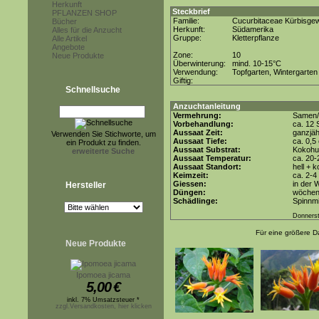
Herkunft
Steckbrief
PFLANZEN SHOP
Familie:
Cucurbitaceae Kürbisge
Bücher
Herkunft:
Südamerika
Alles für die Anzucht
Gruppe:
Kletterpflanze
Alle Artikel
Angebote
Zone:
10
Neue Produkte
Überwinterung:
mind. 10-15°C
Verwendung:
Topfgarten, Wintergarten
Giftig:
Schnellsuche
Anzuchtanleitung
Vermehrung:
Samen/
Vorbehandlung:
ca. 12 
Aussaat Zeit:
ganzjäh
Verwenden Sie Stichworte, um
Aussaat Tiefe:
ca. 0,5
ein Produkt zu finden.
Aussaat Substrat:
Kokohum
erweiterte Suche
Aussaat Temperatur:
ca. 20-
Aussaat Standort:
hell + 
Keimzeit:
ca. 2-
Giessen:
in der
Hersteller
Düngen:
wöchent
Schädlinge:
Spinnmi
Donnerst
Für eine größere Da
Neue Produkte
Ipomoea jicama
5,00
€
inkl. 7% Umsatzsteuer *
zzgl.Versandkosten, hier klicken