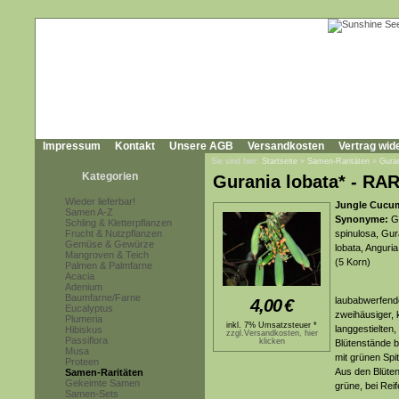
Impressum
Kontakt
Unsere AGB
Versandkosten
Vertrag wid
Sie sind hier:
Startseite
»
Samen-Raritäten
»
Guran
Kategorien
Gurania lobata* - RAR
Wieder lieferbar!
Jungle Cucu
Samen A-Z
Synonyme:
Gu
Schling & Kletterpflanzen
Frucht & Nutzpflanzen
spinulosa, Gura
Gemüse & Gewürze
lobata, Anguria
Mangroven & Teich
(5 Korn)
Palmen & Palmfarne
Acacia
Adenium
Baumfarne/Farne
laubabwerfende
4,00
€
Eucalyptus
zweihäusiger, 
Plumeria
inkl. 7% Umsatzsteuer *
langgestielten,
Hibiskus
zzgl.Versandkosten, hier
Passiflora
klicken
Blütenstände b
Musa
mit grünen Spi
Proteen
Aus den Blüten 
Samen-Raritäten
Gekeimte Samen
grüne, bei Reif
Samen-Sets