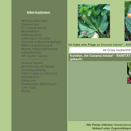
Informationen
Vertrag widerrufen
Datenschutz
EU Umsatzsteuer
Bestellablauf
Zahlungsarten
Lieferung & Versand
Garantie & Beanstandungen
Ich habe eine Frage zu
Gurania lobata* - RAR
Widerrufsbelehrung &
Muster-Widerrufsformular
««
Grias neuberthii*
Umweltschutz
Kunden, die
Gurania lobata* - RARITÄT 
Wir kaufen Samen
gekauft:
------------------------
Unsere Samen
Vermehrung mit Samen
Aussaatanleitung
FAQ-Fragen zur Anzucht
Warnhinweis
Klimazone
Botanisches Wörterbuch
Link-Tipps
Danke
Alle Preise inklusive
Umsatzsteue
Verkauf unter Zugrundelegu