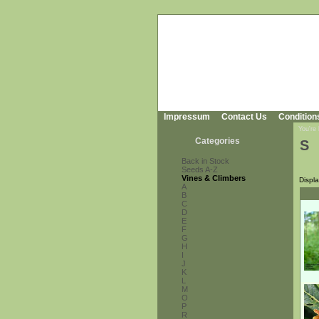
Impressum
Contact Us
Condition
You're
Categories
S
Back in Stock
Seeds A-Z
Vines & Climbers
Displ
A
B
C
D
E
F
G
H
I
J
K
L
M
O
P
R