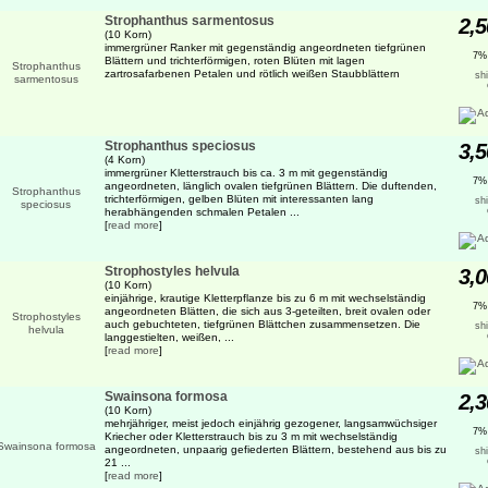
Strophanthus sarmentosus
2,5
(10 Korn)
immergrüner Ranker mit gegenständig angeordneten tiefgrünen
7%
Blättern und trichterförmigen, roten Blüten mit lagen
zartrosafarbenen Petalen und rötlich weißen Staubblättern
sh
Strophanthus speciosus
3,5
(4 Korn)
immergrüner Kletterstrauch bis ca. 3 m mit gegenständig
7%
angeordneten, länglich ovalen tiefgrünen Blättern. Die duftenden,
trichterförmigen, gelben Blüten mit interessanten lang
sh
herabhängenden schmalen Petalen ...
[
read more
]
Strophostyles helvula
3,0
(10 Korn)
einjährige, krautige Kletterpflanze bis zu 6 m mit wechselständig
7%
angeordneten Blätten, die sich aus 3-geteilten, breit ovalen oder
auch gebuchteten, tiefgrünen Blättchen zusammensetzen. Die
sh
langgestielten, weißen, ...
[
read more
]
Swainsona formosa
2,3
(10 Korn)
mehrjähriger, meist jedoch einjährig gezogener, langsamwüchsiger
7%
Kriecher oder Kletterstrauch bis zu 3 m mit wechselständig
angeordneten, unpaarig gefiederten Blättern, bestehend aus bis zu
sh
21 ...
[
read more
]