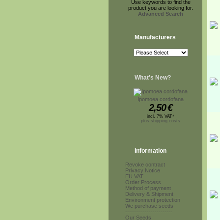
Use keywords to find the
product you are looking for.
Advanced Search
Manufacturers
What's New?
Ipomoea cordofana
2,50
€
incl. 7% VAT*
plus shipping costs
Information
Revoke contract
Privacy Notice
EU VAT
Order Process
Method of payment
Delivery & Shipment
Environment protection
We purchase seeds
------------------------
Our Seeds