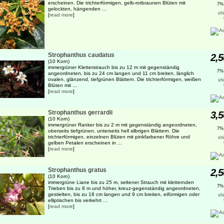
erscheinen. Die trichterförmigen, gelb-rotbraunen Blüten mit
7%
gelockten, hängenden ...
sh
[
read more
]
Strophanthus caudatus
2,5
(10 Korn)
immergrüner Kletterstrauch bis zu 12 m mit gegenständig
7%
angeordneten, bis zu 24 cm langen und 11 cm breiten, länglich
ovalen, glänzend, tiefgrünen Blättern. Die trichterförmigen, weißen
sh
Blüten mit ...
[
read more
]
Strophanthus gerrardii
3,5
(10 Korn)
immergrüner Ranker bis zu 2 m mit gegenständig angeordneten,
7%
oberseits tiefgrünen, unterseits hell silbrigen Blättern. Die
trichterförmigen, einzelnen Blüten mit pinkfarbener Röhre und
sh
gelben Petalen erscheinen in ...
[
read more
]
Strophanthus gratus
2,5
(10 Korn)
immergrüne Liane bis zu 25 m, seltener Strauch mit kletternden
7%
Trieben bis zu 8 m und höher, kreuz-gegenständig angeordneten,
gestielten, bis zu 18 cm langen und 9 cm breiten, eiförmigen oder
sh
elliptischen bis verkehrt ...
[
read more
]