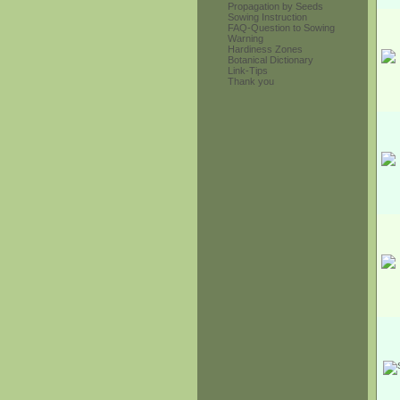
Propagation by Seeds
Sowing Instruction
FAQ-Question to Sowing
Warning
Hardiness Zones
Botanical Dictionary
Link-Tips
Thank you