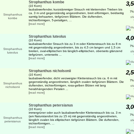
Strophanthus kombe
3,5
(10 Korn)
laubabwerfender, kurzstämmiger Strauch mit kletternden Trieben bis
7%
ca. 3 m und gegenständig angeordneten, breit eiförmigen, beidseitig
samtig behaarten, tiefgrünen Blättern. Die duftenden,
sh
trichterförmigen, 5-petaligen, ...
[
read more
]
Strophanthus luteolus
4,0
(10 Korn)
laubabwerfender Strauch bis zu 3 m oder Kletterstrauch bis zu 8 m
7%
mit gegenständig angeordneten, bis zu 4,5 cm langen und 1,5 cm
breiten, oval-elliptischen bis länglich-elliptischen, oberseits glänzend
sh
tiefgrünen, unterseits ...
[
read more
]
Strophanthus nicholsonii
2,5
(10 Korn)
laubabwerfender, dicht verzweigter Kletterstrauch bis ca. 6 m mit
7%
gegenständig angeordneten, länglich ovalen tiefgrünen Blättern. Die
duftenden, trichterförmigen, rosa-gelben Blüten mit lang
sh
herabhängenden Petalen ...
[
read more
]
Strophanthus petersianus
3,0
(10 Korn)
immergrüner oder auch laubabwerfender Kletterstrauch bis ca. 3 m
7%
(am Naturstandort bis zu 15 m) mit gegenständig angeordneten,
länglich ovalen bis elliptischen tiefgrünen Blättern. Die duftenden,
sh
trichterförmigen, ...
[
read more
]