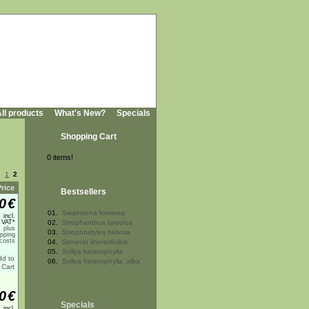
ll products
What's New?
Specials
Shopping Cart
0 items!
1
2
Price
Bestsellers
0
€
01.
Swainsona formosa
incl.
 VAT*
02.
Strophanthus luteolus
plus
03.
Strophostyles helvula
ipping
costs
04.
Senecio linerarifolius
05.
Sollya heterophylla
06.
Sollya heterophylla 'alba'
0
€
Specials
incl.