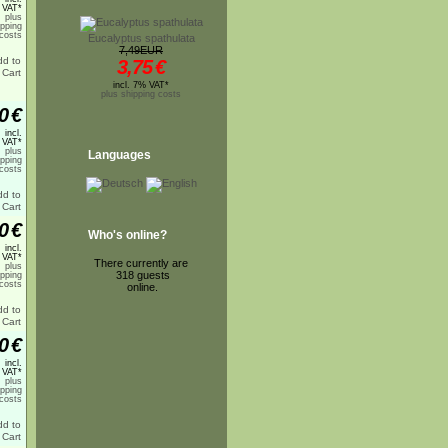
 VAT*
plus
ipping
costs
Eucalyptus spathulata
7,49EUR
3,75
€
incl. 7% VAT*
plus shipping costs
0
€
incl.
 VAT*
plus
Languages
ipping
costs
0
€
Who's online?
incl.
 VAT*
There currently are
plus
318 guests
ipping
costs
online.
0
€
incl.
 VAT*
plus
ipping
costs