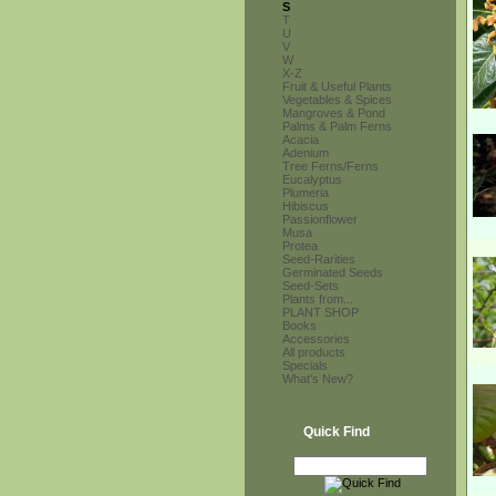
S
T
U
V
W
X-Z
Fruit & Useful Plants
Vegetables & Spices
Mangroves & Pond
Palms & Palm Ferns
Acacia
Adenium
Tree Ferns/Ferns
Eucalyptus
Plumeria
Hibiscus
Passionflower
Musa
Protea
Seed-Rarities
Germinated Seeds
Seed-Sets
Plants from...
PLANT SHOP
Books
Accessories
All products
Specials
What's New?
Quick Find