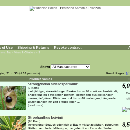
s of Use
Shipping & Returns
Revoke contract
A
 here:
Top
»
Vines & Climbers
»
S
Show:
aying
21
to
33
(of
33
products)
Result Pages:
[«]
Product Name+
Strongylodon siderospermum*
5,0
(2 Korn)
mehrjähriger, starkwüchsiger Ranker bis zu 10 m mit wechselständig
7%
angeordneten gefiederten Blättern, bestehend aus drei länglich
ovalen, tiefgrünen Blättchen und bis zu 40 cm langen, hängenden
sh
Blütenständen mit zart orange-roten ...
[
read more
]
Strophanthus boivinii
(10 Korn)
3,5
immergrüner Strauch oder kleiner Baum mit lanzettlichen, tiefgrünen
Blättern und heller Mittelrippe, die gehäuft am Ende der Triebe