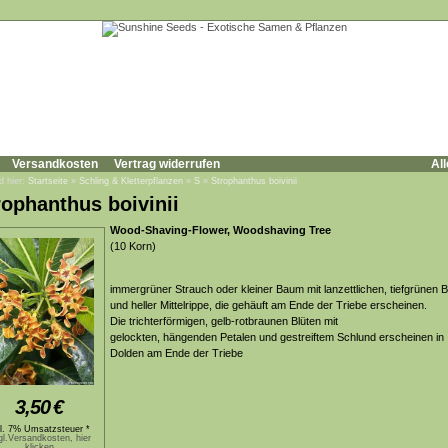
Versandkosten
Vertrag widerrufen
All
d hier:
Startseite
»
Schling & Kletterpflanzen
»
S
»
Strophanthus boivinii
rophanthus boivinii
Wood-Shaving-Flower, Woodshaving Tree
(10 Korn)
immergrüner Strauch oder kleiner Baum mit lanzettlichen, tiefgrünen B
und heller Mittelrippe, die gehäuft am Ende der Triebe erscheinen.
Die trichterförmigen, gelb-rotbraunen Blüten mit
gelockten, hängenden Petalen und gestreiftem Schlund erscheinen in
Dolden am Ende der Triebe
3,50
€
kl. 7% Umsatzsteuer *
gl.Versandkosten, hier
klicken