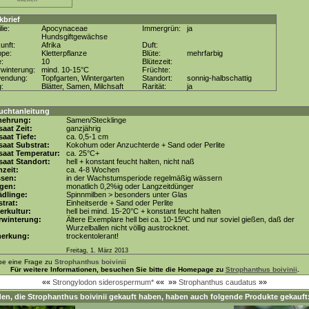
kbrief
lie:
Apocynaceae
Immergrün:
ja
Hundsgiftgewächse
unft:
Afrika
Duft:
ppe:
Kletterpflanze
Blüte:
mehrfarbig
e:
10
Blütezeit:
winterung:
mind. 10-15°C
Früchte:
wendung:
Topfgarten, Wintergarten
Standort:
sonnig-halbschattig
g:
Blätter, Samen, Milchsaft
Rarität:
ja
uchtanleitung
mehrung:
Samen/Stecklinge
aat Zeit:
ganzjährig
aat Tiefe:
ca. 0,5-1 cm
aat Substrat:
Kokohum oder Anzuchterde + Sand oder Perlite
saat Temperatur:
ca. 25°C+
aat Standort:
hell + konstant feucht halten, nicht naß
zeit:
ca. 4-8 Wochen
ssen:
in der Wachstumsperiode regelmäßig wässern
gen:
monatlich 0,2%ig oder Langzeitdünger
dlinge:
Spinnmilben > besonders unter Glas
trat:
Einheitserde + Sand oder Perlite
erkultur:
hell bei mind. 15-20°C + konstant feucht halten
rwinterung:
Ältere Exemplare hell bei ca. 10-15ºC und nur soviel gießen, daß der
Wurzelballen nicht völlig austrocknet.
erkung:
trockentolerant!
Freitag, 1. März 2013
be eine Frage zu
Strophanthus boivinii
Für weitere Informationen, besuchen Sie bitte die Homepage zu
Strophanthus boivinii
.
««
Strongylodon siderospermum*
««
»»
Strophanthus caudatus
»»
en, die
Strophanthus boivinii
gekauft haben, haben auch folgende Produkte gekauft