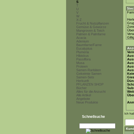
S
T
Stec
U
Fami
V
W
Herk
X-Z
Gru
Frucht & Nutzpflanzen
Zon
Gemüse & Gewürze
Über
Mangroven & Teich
Ver
Palmen & Palmfarne
Gifti
Acacia
Adenium
Baumfarne/Farne
Anz
Eucalyptus
Plumeria
Ver
Hibiskus
Auss
Passiflora
Auss
Musa
Auss
Proteen
Aus
Samen-Raritäten
Auss
Gekeimte Samen
Keim
Samen-Sets
Gie
Herkunft
Dün
PFLANZEN SHOP
Schä
Bücher
Subs
Alles für die Anzucht
Weit
Alle Artikel
Übe
Angebote
Neue Produkte
Anm
Ich ha
Schnellsuche
Kund