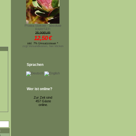
Protea stokoei - absolute
RARITÄT!
25,00EUR
12,50
€
inkl. 7% Umsatzsteuer *
zzgl.Versandkosten, hier klicken
Sprachen
Wer ist online?
Zur Zeit sind
457 Gäste
online.
: