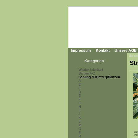
Impressum
Kontakt
Unsere AGB
Sie sin
Kategorien
St
Wieder lieferbar!
Samen A-Z
Schling & Kletterpflanzen
A
B
C
D
E
F
G
H
I
J
K
L
M
O
P
in
zz
R