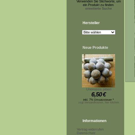
Verwenden Sie Stichworte, um
ein Produkt zu finden.
erweiterte Suche
Hersteller
Neue Produkte
Unonopsis pittieri
6,50
€
inkl. 7% Umsatzsteuer *
zzgl.Versandkosten, hier klicken
Informationen
Vertrag widerrufen
Datenschutz