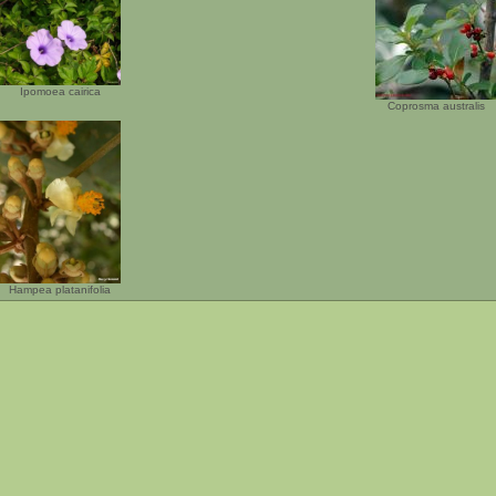
Ipomoea cairica
Coprosma australis
Hampea platanifolia