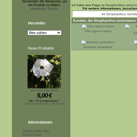
Verwenden Sie Stichworte, um
ein Produkt zu finden.
Ich habe eine Frage zu
Strophanthus peters
erweiterte Suche
Für weitere Informationen, besuche
««
Strophanthus nichols
Kunden, die
Strophanthus petersianus
Hersteller
Vitex agnus-castus
Es
Ipomoea aurantiaca
Neue Produkte
Ipomoea pauciflora
5,00
€
inkl. 7% Umsatzsteuer *
zzgl.Versandkosten, hier klicken
Informationen
Vertrag widerrufen
Datenschutz