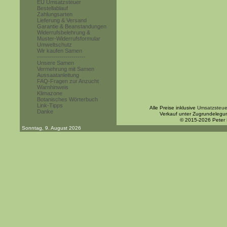
EU Umsatzsteuer
Bestellablauf
Zahlungsarten
Lieferung & Versand
Garantie & Beanstandungen
Widerrufsbelehrung &
Muster-Widerrufsformular
Umweltschutz
Wir kaufen Samen
------------------------
Unsere Samen
Vermehrung mit Samen
Aussaatanleitung
FAQ-Fragen zur Anzucht
Warnhinweis
Klimazone
Botanisches Wörterbuch
Link-Tipps
Alle Preise inklusive
Umsatzsteue
Danke
Verkauf unter Zugrundelegu
© 2015-2026 Peter
Sonntag, 9. August 2026