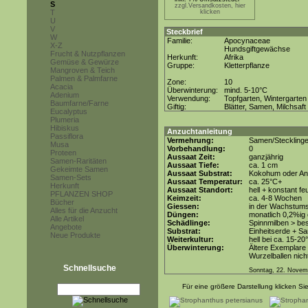
S
zzgl.Versandkosten, hier
T
klicken
U
V
Steckbrief
W
Familie:
Apocynaceae
X-Z
Hundsgiftgewächse
Frucht & Nutzpflanzen
Herkunft:
Afrika
Gemüse & Gewürze
Gruppe:
Kletterpflanze
Mangroven & Teich
Palmen & Palmfarne
Zone:
10
Acacia
Überwinterung:
mind. 5-10°C
Adenium
Verwendung:
Topfgarten, Wintergarten
Baumfarne/Farne
Giftig:
Blätter, Samen, Milchsaft
Eucalyptus
Plumeria
Hibiskus
Anzuchtanleitung
Passiflora
Vermehrung:
Samen/Steckling
Musa
Vorbehandlung:
0
Proteen
Aussaat Zeit:
ganzjährig
Samen-Raritäten
Aussaat Tiefe:
ca. 1 cm
Gekeimte Samen
Aussaat Substrat:
Kokohum oder Anz
Samen-Sets
Aussaat Temperatur:
ca. 25°C+
Herkunft
Aussaat Standort:
hell + konstant fe
PFLANZEN SHOP
Keimzeit:
ca. 4-8 Wochen
Bücher
Giessen:
in der Wachstum
Alles für die Anzucht
Düngen:
monatlich 0,2%ig
Alle Artikel
Schädlinge:
Spinnmilben > be
Angebote
Substrat:
Einheitserde + Sa
Neue Produkte
Weiterkultur:
hell bei ca. 15-20
Überwinterung:
Ältere Exemplare 
Wurzelballen nicht
Schnellsuche
Sonntag, 22. Novem
Für eine größere Darstellung klicken Sie