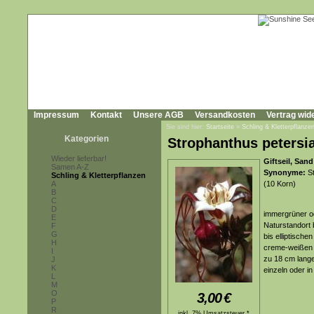
Impressum
Kontakt
Unsere AGB
Versandkosten
Vertrag wid
Sie sind hier:
Startseite
»
Schling & Kletterpflanze
Kategorien
Strophanthus petersi
Wieder lieferbar!
Giftseil, San
Samen A-Z
Synonyme:
St
Schling & Kletterpflanzen
A
(10 Korn)
B
C
D
immergrüner od
E
Naturstandort 
F
G
bis elliptische
H
creme-weißen B
I
zu 18 cm lang
J
K
einzeln oder i
L
M
O
3,00
€
P
R
inkl. 7% Umsatzsteuer *