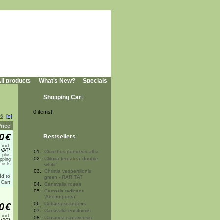
ll products
What's New?
Specials
Shopping Cart
0 items!
6
[»]
Price
0
€
Bestsellers
incl.
 VAT*
01.
Clianthus puniceus alba
plus
02.
Clitoria ternatea 'double
ipping
costs
white'
03.
Christia vespertilionis
green - RARITÄT
04.
Canavalia rosea
05.
Campsis radicans
'Atropurpurea'
06.
Cobaea scandens
0
€
07.
Canavalia ensiformis
incl.
08.
Canarina canariensis