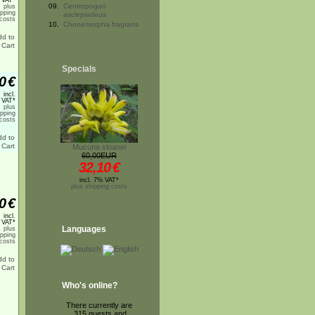
 VAT*
09.
Centropogon
plus
ipping
asclepiadeus
costs
10.
Chonemorpha fragrans
Specials
0
€
incl.
 VAT*
plus
ipping
costs
Mucuna sloanei
60,00EUR
32,10
€
incl. 7% VAT*
plus shipping costs
0
€
incl.
 VAT*
Languages
plus
ipping
costs
Who's online?
There currently are
315 guests and