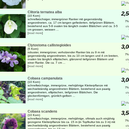
Clitoria ternatea alba
2,5
(10 Korn)
schnellwüchsiger, immergrüner Ranker mit gegenständig
7%
angeordneten, ca. 17 cm langen gefiederten, tiefgrünen Blättern,
bestehend aus 5-9 ovalen bis länglich ovalen Blättchen und ca. 3-5
sh
cm grossen, weissen ...
[
read more
]
Clytostoma callistegioides
3,0
(5 Korn)
robuster, immergrüner, verholzender Ranker bis zu 9 m mit
7%
gegenständig angeordneten, bis zu 10 cm langen und 4 cm breiten,
ovalen bis länglich elliptischen, glänzend tiefgrünen Blättern und
sh
einer Ranke. Die ca. 7 cm ...
[
read more
]
Cobaea campanulata
3,0
(10 Korn)
schnellwüchsige, immergrüne, mehrjährige Kletterpflanze mit
7%
wechselständig angeordneten Blättern, bestehend aus paarig
angeordneten, elliptischen, tiefgrünen Blättchen. Die
sh
glockenförmigen, grünlich-gelben ...
[
read more
]
Cobaea scandens
3,5
(10 Korn)
schnellwüchsige, immergrüne, mehrjährige, oftmals auch einjährig
7%
gezogene Kletterpflanze bis ca. 15 m (in Topfkultur bis zu 3 m) mit
wechselständig angeordneten Blättern, bestehend aus paarig
sh
angeordneten, bis zu 13 cm ...