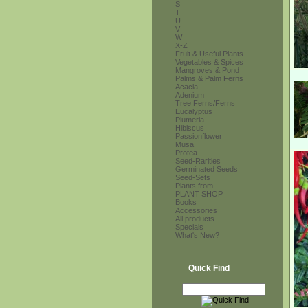
S
T
U
V
W
X-Z
Fruit & Useful Plants
Vegetables & Spices
Mangroves & Pond
Palms & Palm Ferns
Acacia
Adenium
Tree Ferns/Ferns
Eucalyptus
Plumeria
Hibiscus
Passionflower
Musa
Protea
Seed-Rarities
Germinated Seeds
Seed-Sets
Plants from...
PLANT SHOP
Books
Accessories
All products
Specials
What's New?
Quick Find