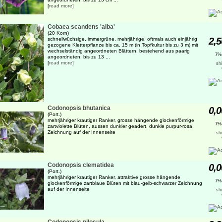
[
read more
]
Cobaea scandens 'alba'
(20 Korn)
2,5
schnellwüchsige, immergrüne, mehrjährige, oftmals auch einjährig
gezogene Kletterpflanze bis ca. 15 m (in Topfkultur bis zu 3 m) mit
wechselständig angeordneten Blättern, bestehend aus paarig
7%
angeordneten, bis zu 13 ...
[
read more
]
sh
Codonopsis bhutanica
0,0
(Port.)
mehrjähriger krautiger Ranker, grosse hängende glockenförmige
7%
zartviolette Blüten, aussen dunkler geadert, dunkle purpur-rosa
Zeichnung auf der Innenseite
sh
Codonopsis clematidea
0,0
(Port.)
mehrjähriger krautiger Ranker, attraktive grosse hängende
7%
glockenförmige zartblaue Blüten mit blau-gelb-schwarzer Zeichnung
auf der Innenseite
sh