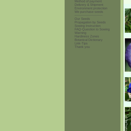
Method of payment
Delivery & Shipment
Environment protection
We purchase seeds
------------------------
Our Seeds
Propagation by Seeds
Sowing Instruction
FAQ-Question to Sowing
Warning
Hardiness Zones
Botanical Dictionary
Link-Tips
Thank you