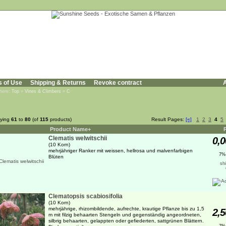
s of Use
Shipping & Returns
Revoke contract
A
 here:
Top
»
Vines & Climbers
»
C
aying
61
to
80
(of
115
products)
Result Pages:
[«]
1
2
3
4
5
Product Name+
Clematis welwitschii
0,0
(10 Korn)
mehrjähriger Ranker mit weissen, hellrosa und malvenfarbigen
7%
Blüten
sh
Clematopsis scabiosifolia
(10 Korn)
mehrjährige, rhizombildende, aufrechte, krautige Pflanze bis zu 1,5
2,5
m mit filzig behaarten Stengeln und gegenständig angeordneten,
silbrig behaarten, gelappten oder gefiederten, sattgrünen Blättern.