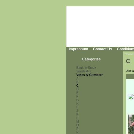
Impressum
Contact Us
Condition
You're
Categories
C
Back in Stock
Displ
Seeds A-Z
Vines & Climbers
A
B
C
D
E
F
G
H
I
J
K
L
M
O
P
R