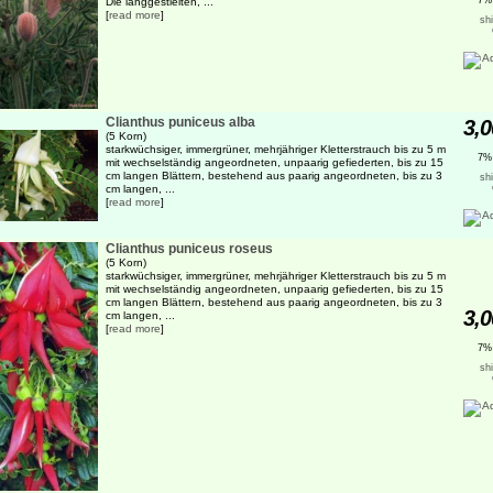
7%
Die langgestielten, ...
[
read more
]
sh
Clianthus puniceus alba
3,0
(5 Korn)
starkwüchsiger, immergrüner, mehrjähriger Kletterstrauch bis zu 5 m
7%
mit wechselständig angeordneten, unpaarig gefiederten, bis zu 15
cm langen Blättern, bestehend aus paarig angeordneten, bis zu 3
sh
cm langen, ...
[
read more
]
Clianthus puniceus roseus
(5 Korn)
starkwüchsiger, immergrüner, mehrjähriger Kletterstrauch bis zu 5 m
mit wechselständig angeordneten, unpaarig gefiederten, bis zu 15
cm langen Blättern, bestehend aus paarig angeordneten, bis zu 3
3,0
cm langen, ...
[
read more
]
7%
sh