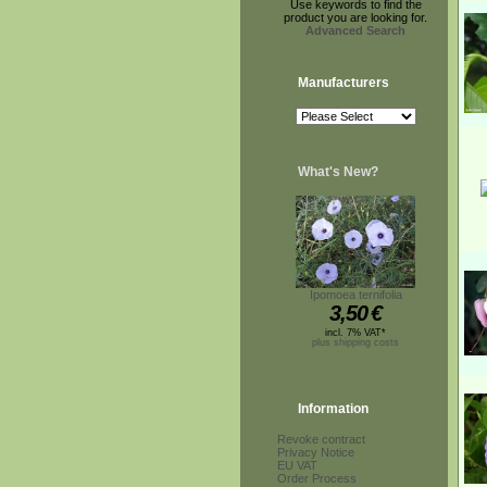
Use keywords to find the
product you are looking for.
Advanced Search
Manufacturers
What's New?
Ipomoea ternifolia
3,50
€
incl. 7% VAT*
plus shipping costs
Information
Revoke contract
Privacy Notice
EU VAT
Order Process