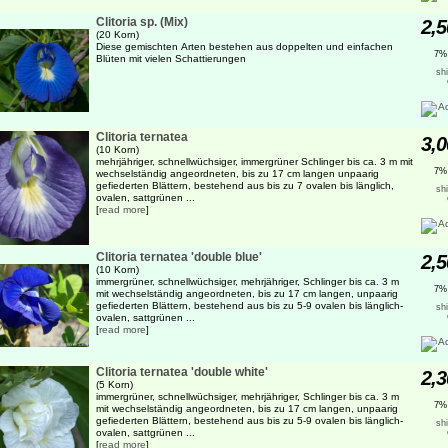
Clitoria sp. (Mix)
2,5
(20 Korn)
Diese gemischten Arten bestehen aus doppelten und einfachen
7%
Blüten mit vielen Schattierungen
sh
Clitoria ternatea
3,0
(10 Korn)
mehrjähriger, schnellwüchsiger, immergrüner Schlinger bis ca. 3 m mit
7%
wechselständig angeordneten, bis zu 17 cm langen unpaarig
gefiederten Blättern, bestehend aus bis zu 7 ovalen bis länglich,
sh
ovalen, sattgrünen ...
[
read more
]
Clitoria ternatea 'double blue'
2,5
(10 Korn)
immergrüner, schnellwüchsiger, mehrjähriger, Schlinger bis ca. 3 m
7%
mit wechselständig angeordneten, bis zu 17 cm langen, unpaarig
gefiederten Blättern, bestehend aus bis zu 5-9 ovalen bis länglich-
sh
ovalen, sattgrünen ...
[
read more
]
Clitoria ternatea 'double white'
2,3
(5 Korn)
immergrüner, schnellwüchsiger, mehrjähriger, Schlinger bis ca. 3 m
7%
mit wechselständig angeordneten, bis zu 17 cm langen, unpaarig
gefiederten Blättern, bestehend aus bis zu 5-9 ovalen bis länglich-
sh
ovalen, sattgrünen ...
[
read more
]