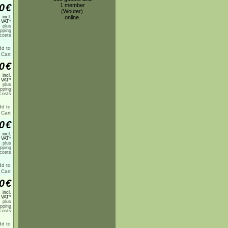
0
€
1 member
(Wouter)
incl.
online.
 VAT*
plus
ipping
costs
0
€
incl.
 VAT*
plus
ipping
costs
0
€
incl.
 VAT*
plus
ipping
costs
0
€
incl.
 VAT*
plus
ipping
costs