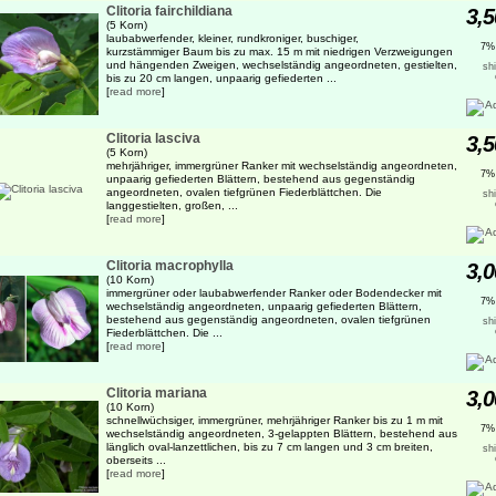
Clitoria fairchildiana
3,5
(5 Korn)
laubabwerfender, kleiner, rundkroniger, buschiger,
7%
kurzstämmiger Baum bis zu max. 15 m mit niedrigen Verzweigungen
und hängenden Zweigen, wechselständig angeordneten, gestielten,
sh
bis zu 20 cm langen, unpaarig gefiederten ...
[
read more
]
Clitoria lasciva
3,5
(5 Korn)
mehrjähriger, immergrüner Ranker mit wechselständig angeordneten,
7%
unpaarig gefiederten Blättern, bestehend aus gegenständig
angeordneten, ovalen tiefgrünen Fiederblättchen. Die
sh
langgestielten, großen, ...
[
read more
]
Clitoria macrophylla
3,0
(10 Korn)
immergrüner oder laubabwerfender Ranker oder Bodendecker mit
7%
wechselständig angeordneten, unpaarig gefiederten Blättern,
bestehend aus gegenständig angeordneten, ovalen tiefgrünen
sh
Fiederblättchen. Die ...
[
read more
]
Clitoria mariana
3,0
(10 Korn)
schnellwüchsiger, immergrüner, mehrjähriger Ranker bis zu 1 m mit
7%
wechselständig angeordneten, 3-gelappten Blättern, bestehend aus
länglich oval-lanzettlichen, bis zu 7 cm langen und 3 cm breiten,
sh
oberseits ...
[
read more
]