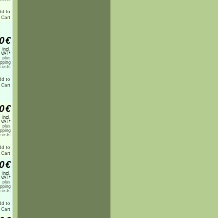
0
€
incl.
 VAT*
plus
ipping
costs
0
€
incl.
 VAT*
plus
ipping
costs
0
€
incl.
 VAT*
plus
ipping
costs