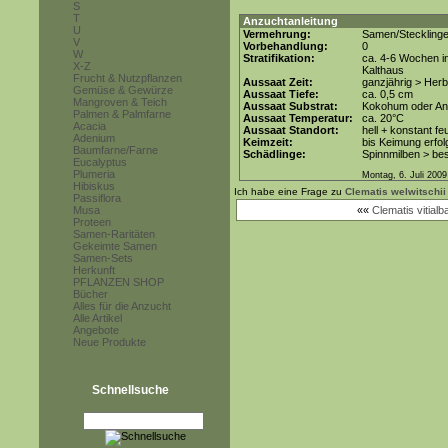
S
T
Anzuchtanleitung
U
Vermehrung:
Samen/Steckling
V
Vorbehandlung:
0
W
Stratifikation:
ca. 4-6 Wochen i
X-Z
Kalthaus
Frucht & Nutzpflanzen
Aussaat Zeit:
ganzjährig > Herb
Gemüse & Gewürze
Aussaat Tiefe:
ca. 0,5 cm
Mangroven & Teich
Aussaat Substrat:
Kokohum oder Anz
Palmen & Palmfarne
Aussaat Temperatur:
ca. 20°C
Acacia
Aussaat Standort:
hell + konstant fe
Adenium
Keimzeit:
bis Keimung erfol
Baumfarne/Farne
Schädlinge:
Spinnmilben > be
Eucalyptus
Plumeria
Montag, 6. Juli 2009
Hibiskus
Ich habe eine Frage zu
Clematis welwitschii
Passiflora
Musa
««
Clematis vitialb
Proteen
Samen-Raritäten
Gekeimte Samen
Samen-Sets
Herkunft
PFLANZEN SHOP
Bücher
Alles für die Anzucht
Alle Artikel
Angebote
Neue Produkte
Schnellsuche