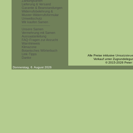
Zahlungsarten
Lieferung & Versand
Garantie & Beanstandungen
Widerrufsbelehrung &
Muster-Widerrufsformular
Umweltschutz
Wir kaufen Samen
------------------------
Unsere Samen
Vermehrung mit Samen
Aussaatanleitung
FAQ-Fragen zur Anzucht
Warnhinweis
Klimazone
Botanisches Wörterbuch
Link-Tipps
Alle Preise inklusive
Umsatzsteue
Danke
Verkauf unter Zugrundelegu
© 2015-2026 Peter
Donnerstag, 6. August 2026