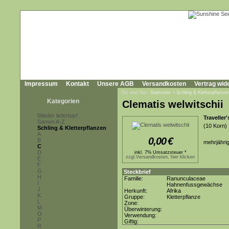
Impressum
Kontakt
Unsere AGB
Versandkosten
Vertrag wid
Sie sind hier:
Startseite
»
Schling & Kletterpflanze
Kategorien
Clematis welwitschii
Wieder lieferbar!
Traveller'
Samen A-Z
(10 Korn)
Schling & Kletterpflanzen
A
0,00
€
B
mehrjährig
C
D
inkl. 7% Umsatzsteuer *
zzgl.Versandkosten, hier klicken
E
F
G
Steckbrief
H
Familie:
Ranunculaceae
I
Hahnenfussgewächse
J
Herkunft:
Afrika
K
Gruppe:
Kletterpflanze
L
Zone:
M
Überwinterung:
O
Verwendung:
P
Giftig:
R