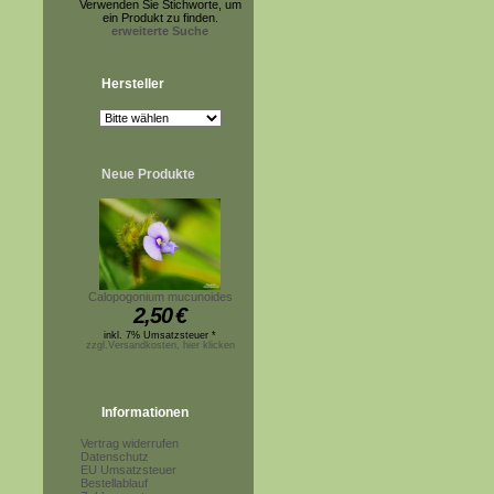
Verwenden Sie Stichworte, um
ein Produkt zu finden.
erweiterte Suche
Hersteller
Neue Produkte
Calopogonium mucunoides
2,50
€
inkl. 7% Umsatzsteuer *
zzgl.Versandkosten, hier klicken
Informationen
Vertrag widerrufen
Datenschutz
EU Umsatzsteuer
Bestellablauf