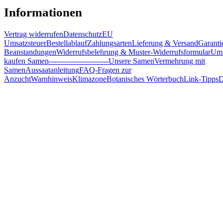
Informationen
Vertrag widerrufen
Datenschutz
EU
Umsatzsteuer
Bestellablauf
Zahlungsarten
Lieferung & Versand
Garanti
Beanstandungen
Widerrufsbelehrung & Muster-Widerrufsformular
Umw
kaufen Samen
------------------------
Unsere Samen
Vermehrung mit
Samen
Aussaatanleitung
FAQ-Fragen zur
Anzucht
Warnhinweis
Klimazone
Botanisches Wörterbuch
Link-Tipps
D