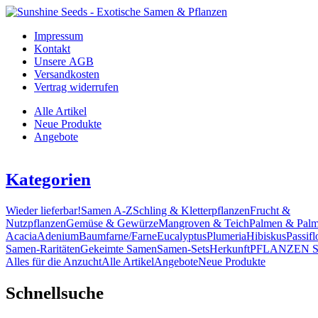
Impressum
Kontakt
Unsere AGB
Versandkosten
Vertrag widerrufen
Alle Artikel
Neue Produkte
Angebote
Kategorien
Wieder lieferbar!
Samen A-Z
Schling & Kletterpflanzen
Frucht &
Nutzpflanzen
Gemüse & Gewürze
Mangroven & Teich
Palmen & Palm
Acacia
Adenium
Baumfarne/Farne
Eucalyptus
Plumeria
Hibiskus
Passifl
Samen-Raritäten
Gekeimte Samen
Samen-Sets
Herkunft
PFLANZEN 
Alles für die Anzucht
Alle Artikel
Angebote
Neue Produkte
Schnellsuche