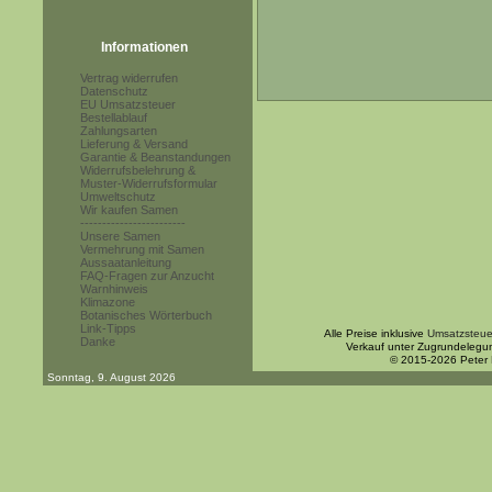
Informationen
Vertrag widerrufen
Datenschutz
EU Umsatzsteuer
Bestellablauf
Zahlungsarten
Lieferung & Versand
Garantie & Beanstandungen
Widerrufsbelehrung &
Muster-Widerrufsformular
Umweltschutz
Wir kaufen Samen
------------------------
Unsere Samen
Vermehrung mit Samen
Aussaatanleitung
FAQ-Fragen zur Anzucht
Warnhinweis
Klimazone
Botanisches Wörterbuch
Link-Tipps
Alle Preise inklusive
Umsatzsteue
Danke
Verkauf unter Zugrundelegu
© 2015-2026 Peter
Sonntag, 9. August 2026