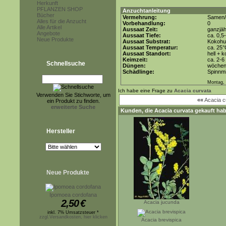
Herkunft
PFLANZEN SHOP
Anzuchtanleitung
Bücher
Vermehrung:
Samen/
Alles für die Anzucht
Vorbehandlung:
0
Alle Artikel
Aussaat Zeit:
ganzjäh
Angebote
Aussaat Tiefe:
ca. 0,5
Neue Produkte
Aussaat Substrat:
Kokohum
Aussaat Temperatur:
ca. 25
Aussaat Standort:
hell + 
Keimzeit:
ca. 2-
Schnellsuche
Düngen:
wöchent
Schädlinge:
Spinnmi
Montag, 
Ich habe eine Frage zu
Acacia curvata
Verwenden Sie Stichworte, um
««
Acacia c
ein Produkt zu finden.
erweiterte Suche
Kunden, die
Acacia curvata
gekauft hab
Hersteller
Neue Produkte
Ipomoea cordofana
2,50
€
Acacia jucunda
inkl. 7% Umsatzsteuer *
zzgl.Versandkosten, hier klicken
Acacia brevispica