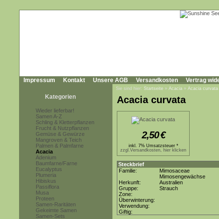
Impressum
Kontakt
Unsere AGB
Versandkosten
Vertrag wid
Sie sind hier:
Startseite
»
Acacia
»
Acacia curvata
Kategorien
Acacia curvata
Wieder lieferbar!
Samen A-Z
Schling & Kletterpflanzen
Frucht & Nutzpflanzen
2,50
€
Gemüse & Gewürze
Mangroven & Teich
Palmen & Palmfarne
inkl. 7% Umsatzsteuer *
zzgl.Versandkosten, hier klicken
Acacia
Adenium
Baumfarne/Farne
Steckbrief
Eucalyptus
Familie:
Mimosaceae
Plumeria
Mimosengewächse
Hibiskus
Herkunft:
Australien
Passiflora
Gruppe:
Strauch
Musa
Zone:
Proteen
Überwinterung:
Samen-Raritäten
Verwendung:
Gekeimte Samen
Giftig:
Samen-Sets