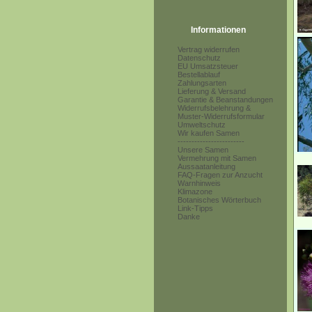
Informationen
Vertrag widerrufen
Datenschutz
EU Umsatzsteuer
Bestellablauf
Zahlungsarten
Lieferung & Versand
Garantie & Beanstandungen
Widerrufsbelehrung &
Muster-Widerrufsformular
Umweltschutz
Wir kaufen Samen
------------------------
Unsere Samen
Vermehrung mit Samen
Aussaatanleitung
FAQ-Fragen zur Anzucht
Warnhinweis
Klimazone
Botanisches Wörterbuch
Link-Tipps
Danke