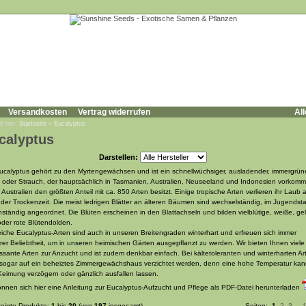
Versandkosten
Vertrag widerrufen
All
d hier:
Startseite
»
Eucalyptus
calyptus
Darstellen:
ucalyptus gehört zu den Myrtengewächsen und ist ein schnellwüchsiger, ausladender, immergrün
oder Strauch, der hauptsächlich in Tasmanien, Australien, Neuseeland und Indonesien vorkomm
 Australien den größten Anteil mit ca. 850 Arten besitzt. Einige tropische Arten verlieren ihr Laub 
der Trockenzeit. Die meist ledrigen Blätter an älteren Bäumen sind wechselständig, im Jugendst
ständig angeordnet. Die Blüten erscheinen in den Blattachseln und bilden vielblütige, weiße, ge
oder rote Blütendolden.
eiche Eucalyptus-Arten sind auch in unseren Breitengraden winterhart und erfreuen sich immer
rer Beliebtheit, um in unseren heimischen Gärten ausgepflanzt zu werden. Wir bieten Ihnen viele
essante Arten zur Anzucht und ist zudem denkbar einfach. Bei kältetoleranten und winterharten Ar
sogar auf ein beheiztes Zimmergewächshaus verzichtet werden, denn eine hohe Temperatur kan
Keimung verzögern oder gänzlich ausfallen lassen.
önnen sich hier eine Anleitung zur Eucalyptus-Aufzucht und Pflege als PDF-Datei herunterladen
eigte Produkte:
1
bis
20
(von
197
insgesamt)
Seiten:
1
2
3
...