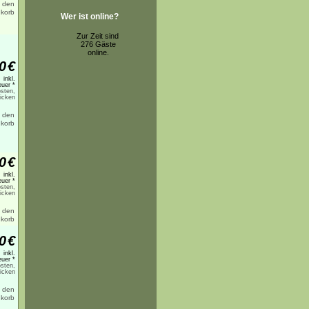
Wer ist online?
Zur Zeit sind
276 Gäste
online.
0
€
inkl.
uer *
sten,
licken
0
€
inkl.
uer *
sten,
licken
0
€
inkl.
uer *
sten,
licken