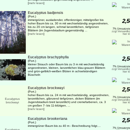
[
mehr lesen
]
Eucalyptus badjensis
(Port.)
2,5
immergrüner, ausladender, offenkroniger, mittelgroßer bis
hoher Baum bis ca. 30 m mit wechselständig angeordneten,
bis zu 20 cm langen, schmal lanzettlichen, tiefgrünen
7% Umsatzste
Blättern (im Jugendstadium gegenständig ...
zzgl.Versandko
[
mehr lesen
]
hier k
Eucalyptus brachyphylla
2,5
(Port.)
kleiner Strauch oder Baum bis zu 3 m mit wechselständig
7% Umsatzste
angeordneten, kleinen, lanzettlichen blau-grauen Blättern
zzgl.Versandko
und grün-gelblich-weißen Blüten in achselständigen
hier k
Büscheln
Eucalyptus brockwayi
2,5
(Port.)
hoher Baum bis ca. 24 m mit wechselständig, angeordneten,
7% Umsatzste
lanzettlichen, glänzend tiefgrünen, dicken Blättern (im
zzgl.Versandko
Jugendstadium breit lanzettlich) und cremefarbenen, ca. 3
hier k
cm großen 7- bis 11-blütigen, ...
[
mehr lesen
]
Eucalyptus brookeriana
2,5
(Port.)
immergrüner Baum bis zu 40 m - Beschreibung folgt....
7% Umsatzste