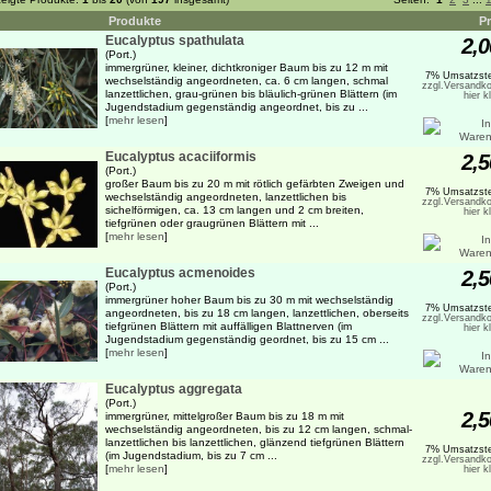
Produkte
Pr
Eucalyptus spathulata
2,0
(Port.)
immergrüner, kleiner, dichtkroniger Baum bis zu 12 m mit
7% Umsatzste
wechselständig angeordneten, ca. 6 cm langen, schmal
zzgl.Versandko
lanzettlichen, grau-grünen bis bläulich-grünen Blättern (im
hier k
Jugendstadium gegenständig angeordnet, bis zu ...
[
mehr lesen
]
Eucalyptus acaciiformis
2,5
(Port.)
großer Baum bis zu 20 m mit rötlich gefärbten Zweigen und
7% Umsatzste
wechselständig angeordneten, lanzettlichen bis
zzgl.Versandko
sichelförmigen, ca. 13 cm langen und 2 cm breiten,
hier k
tiefgrünen oder graugrünen Blättern mit ...
[
mehr lesen
]
Eucalyptus acmenoides
2,5
(Port.)
immergrüner hoher Baum bis zu 30 m mit wechselständig
7% Umsatzste
angeordneten, bis zu 18 cm langen, lanzettlichen, oberseits
zzgl.Versandko
tiefgrünen Blättern mit auffälligen Blattnerven (im
hier k
Jugendstadium gegenständig geordnet, bis zu 15 cm ...
[
mehr lesen
]
Eucalyptus aggregata
(Port.)
2,5
immergrüner, mittelgroßer Baum bis zu 18 m mit
wechselständig angeordneten, bis zu 12 cm langen, schmal-
lanzettlichen bis lanzettlichen, glänzend tiefgrünen Blättern
7% Umsatzste
(im Jugendstadium, bis zu 7 cm ...
zzgl.Versandko
[
mehr lesen
]
hier k