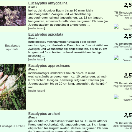
Eucalyptus amygdalina
2,5
(Port.)
hoher, dichtkroniger Baum bis zu 30 m mit leicht
7% Umsatzste
überhängenden Zweigen und wechselständig
zzgl.Versandko
angeordneten, schmal lanzettlichen, ca. 12 cm langen,
hier k
hängenden, aromatisch duftenden, tiefgrünen Blättern (im
Jugendstadium gegenständig angeordnet, ...
[
mehr lesen
]
Eucalyptus apiculata
2,5
(Port.)
mittelgrosser, mehrstämmiger Strauch oder kleiner,
7% Umsatzste
rundkroniger, dichtbelaubter Baum bis ca. 6 m mit rötlichen
zzgl.Versandko
Zweigen und wechselständig angeordneten, bis zu 10 cm
hier k
langen und 5 cm breiten, schmal lanzettlichen, ledrigen,
beidseitig ...
[
mehr lesen
]
Eucalyptus approximans
(Port.)
mehrstämmiger, schlanker Strauch bis ca. 5 m mit
2,5
wechselständig angeordneten, ca. 10 cm langen, schmal-
lanzettlichen, ledrigen, beidseitig tiefgrünen Blättern (im
Jugendstadium bis zu 20 cm lang, lanzettlich, dunkelgrün)
7% Umsatzste
zzgl.Versandko
und ...
hier k
[
mehr lesen
]
Eucalyptus archeri
2,5
(Port.)
großer Strauch oder kleiner Baum bis ca. 10 m mit offener
7% Umsatzste
Krone und wechselständig angeordneten, ca. 8 cm langen,
zzgl.Versandko
elliptischen bis länglich ovalen, derben, tiefgrünen Blättern
hier k
(im Jugendstadium gegenständig angeordnet, ...