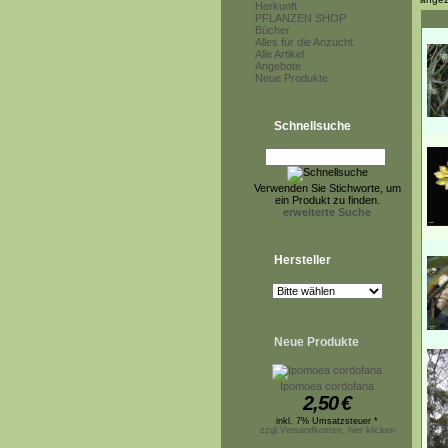
Herkunft
PFLANZEN SHOP
Bücher
Alles für die Anzucht
Alle Artikel
Angebote
Neue Produkte
Schnellsuche
Verwenden Sie Stichworte, um
ein Produkt zu finden.
erweiterte Suche
Hersteller
Neue Produkte
Ipomoea cordofana
2,50
€
inkl. 7% Umsatzsteuer *
zzgl.Versandkosten, hier klicken