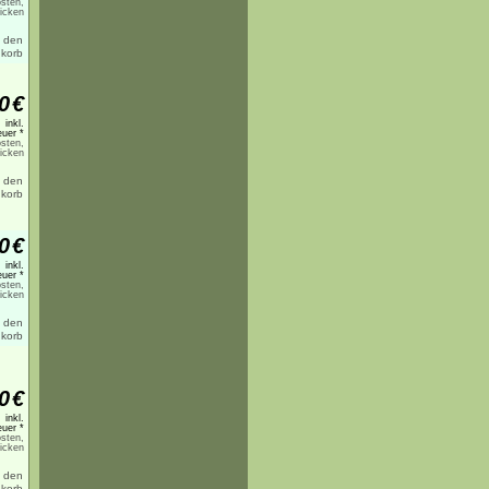
sten,
licken
0
€
inkl.
uer *
sten,
licken
0
€
inkl.
uer *
sten,
licken
0
€
inkl.
uer *
sten,
licken