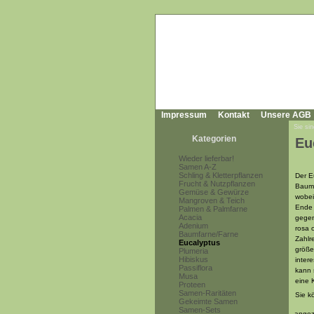
Impressum
Kontakt
Unsere AGB
Sie sin
Kategorien
Eu
Wieder lieferbar!
Samen A-Z
Schling & Kletterpflanzen
Der E
Frucht & Nutzpflanzen
Baum 
Gemüse & Gewürze
wobei
Mangroven & Teich
Ende 
Palmen & Palmfarne
Acacia
gegen
Adenium
rosa 
Baumfarne/Farne
Zahlr
Eucalyptus
größe
Plumeria
Hibiskus
inter
Passiflora
kann 
Musa
eine 
Proteen
Samen-Raritäten
Sie k
Gekeimte Samen
Samen-Sets
angez