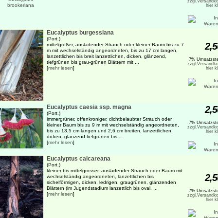
zzgl.Versandko
hier k
Eucalyptus burgessiana
(Port.)
2,5
mittelgroßer, ausladender Strauch oder kleiner Baum bis zu 7
m mit wechselständig angeordneten, bis zu 17 cm langen,
lanzettlichen bis breit lanzettlichen, dicken, glänzend,
7% Umsatzste
tiefgrünen bis grau-grünen Blättern mit ...
zzgl.Versandko
[
mehr lesen
]
hier k
Eucalyptus caesia ssp. magna
2,5
(Port.)
immergrüner, offenkroniger, dichtbelaubter Strauch oder
7% Umsatzste
kleiner Baum bis zu 9 m mit wechselständig angeordneten,
zzgl.Versandko
bis zu 13,5 cm langen und 2,6 cm breiten, lanzettlichen,
hier k
dicken, glänzend tiefgrünen bis ...
[
mehr lesen
]
Eucalyptus calcareana
(Port.)
kleiner bis mittelgrosser, ausladender Strauch oder Baum mit
2,5
wechselständig angeordneten, lanzettlichen bis
sichelförmigen, dicken, ledrigen, graugrünen, glänzenden
Blättern (im Jugendstadium lanzettlich bis oval, ...
7% Umsatzste
[
mehr lesen
]
zzgl.Versandko
hier k