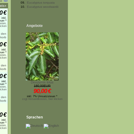
09.
Eucalyptus torquata
eis+
10.
Eucalyptus woodwardii
0
€
inkl.
uer *
sten,
Angebote
licken
0
€
inkl.
uer *
sten,
licken
0
€
inkl.
Diospyros lotus
uer *
180,00EUR
sten,
90,00
€
licken
inkl. 7% Umsatzsteuer *
zzgl.Versandkosten, hier klicken
0
€
Sprachen
inkl.
uer *
sten,
licken