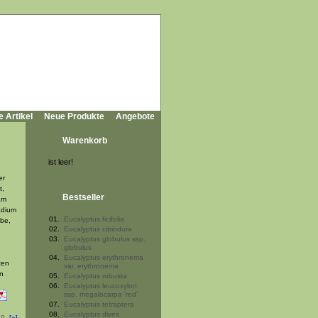
e Artikel
Neue Produkte
Angebote
Warenkorb
ist leer!
er
t,
Bestseller
am
adium
01.
Eucalyptus ficifolia
lbe,
02.
Eucalyptus citriodora
03.
Eucalyptus globulus ssp.
globulus
04.
Eucalyptus erythronema
ten
var. erythronema
n
05.
Eucalyptus robusta
06.
Eucalyptus leucoxylon
ssp. megalocarpa 'red'
07.
Eucalyptus tetraptera
08.
Eucalyptus dives
10
[»]