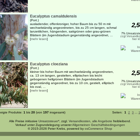
Eucalyptus camaldulensis
(Port.)
2,5
ausladender, offenkroniger, hoher Baum bis zu 50 m mit
wechselständig angeordneten, bis zu 25 cm langen, schmal
lanzettlichen, hängenden, sattgrünen oder grau-grünen
7% Umsatzste
Blättern (im Jugendstadium gegenständig angeordnet, ...
zzgl.Versandko
[
mehr lesen
]
hier k
Eucalyptus cloeziana
(Port.)
2,5
kleiner bis hoher Baum mit wechselständig angeordneten,
ca. 13 cm langen, gestielten, elliptischen bis leicht
gebogenen hellgrünen Blättern (im Jugendstadium
7% Umsatzste
gegenständig angeordnet, bis zu 10 cm, gestielt, elliptisch
zzgl.Versandko
bis oval, ...
hier k
[
mehr lesen
]
eigte Produkte:
1
bis
20
(von
197
insgesamt)
Seiten:
1
2
3
...
Alle Preise inklusive
Umsatzsteuer*
, zzgl.
Versandkosten
,
alle Angebote
freibleibend.
Verkauf unter Zugrundelegung unserer
Allgemeinen Geschäftsbedingungen
© 2015-2026 Peter Krebs, powered by
osCommerce Shop
1