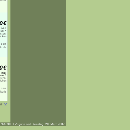
0
€
inkl.
uer *
sten,
licken
0
€
inkl.
uer *
sten,
licken
10
[»]
76469931 Zugriffe seit Dienstag, 20. März 2007