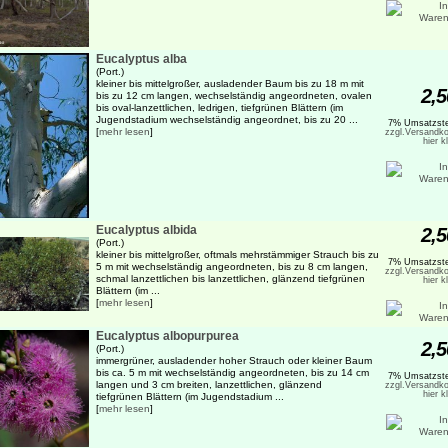
Eucalyptus alba
(Port.)
kleiner bis mittelgroßer, ausladender Baum bis zu 18 m mit
2,5
bis zu 12 cm langen, wechselständig angeordneten, ovalen
bis oval-lanzettlichen, ledrigen, tiefgrünen Blättern (im
Jugendstadium wechselständig angeordnet, bis zu 20 ...
7% Umsatzste
[
mehr lesen
]
zzgl.Versandko
hier k
Eucalyptus albida
2,5
(Port.)
kleiner bis mittelgroßer, oftmals mehrstämmiger Strauch bis zu
7% Umsatzste
5 m mit wechselständig angeordneten, bis zu 8 cm langen,
zzgl.Versandko
schmal lanzettlichen bis lanzettlichen, glänzend tiefgrünen
hier k
Blättern (im ...
[
mehr lesen
]
Eucalyptus albopurpurea
2,5
(Port.)
immergrüner, ausladender hoher Strauch oder kleiner Baum
bis ca. 5 m mit wechselständig angeordneten, bis zu 14 cm
7% Umsatzste
langen und 3 cm breiten, lanzettlichen, glänzend
zzgl.Versandko
hier k
tiefgrünen Blättern (im Jugendstadium ...
[
mehr lesen
]