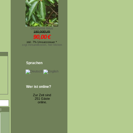
Diospyros lotus
180,00EUR
90,00
€
inkl. 7% Umsatzsteuer *
zzgl.Versandkosten, hier klicken
Sprachen
Wer ist online?
Zur Zeit sind
251 Gäste
online.
: