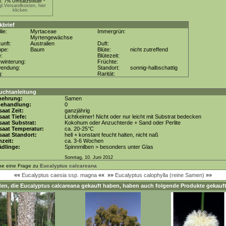
kl. 7% Umsatzsteuer *
gl.Versandkosten, hier
klicken
kbrief
lie:
Myrtaceae
Immergrün:
Myrtengewächse
unft:
Australien
Duft:
ppe:
Baum
Blüte:
nicht zutreffend
e:
Blütezeit:
winterung:
Früchte:
wendung:
Standort:
sonnig-halbschattig
g:
Rarität:
uchtanleitung
mehrung:
Samen
behandlung:
0
aat Zeit:
ganzjährig
aat Tiefe:
Lichtkeimer! Nicht oder nur leicht mit Substrat bedecken
aat Substrat:
Kokohum oder Anzuchterde + Sand oder Perlite
saat Temperatur:
ca. 20-25°C
aat Standort:
hell + konstant feucht halten, nicht naß
zeit:
ca. 3-6 Wochen
dlinge:
Spinnmilben > besonders unter Glas
Sonntag, 10. Juni 2012
be eine Frage zu
Eucalyptus calcareana
««
Eucalyptus caesia ssp. magna
««
»»
Eucalyptus calophylla (reine Samen)
»»
en, die
Eucalyptus calcareana
gekauft haben, haben auch folgende Produkte gekauft