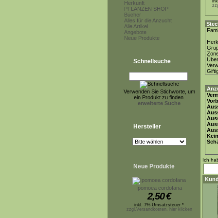
in
Herkunft
zz
PFLANZEN SHOP
Bücher
Alles für die Anzucht
Stec
Alle Artikel
Fami
Angebote
Neue Produkte
Herk
Gru
Zon
Über
Schnellsuche
Ver
Gifti
Anz
Verwenden Sie Stichworte, um
Ver
ein Produkt zu finden.
Vor
erweiterte Suche
Auss
Auss
Auss
Aus
Hersteller
Auss
Keim
Schä
Ich ha
Neue Produkte
Kund
Ipomoea cordofana
2,50
€
inkl. 7% Umsatzsteuer *
zzgl.Versandkosten, hier klicken