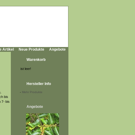
e Artikel
Neue Produkte
Angebote
Warenkorb
ist leer!
Hersteller Info
,
-
Mehr Produkte
ch bis
 7- bis
Angebote