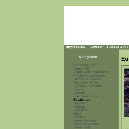
Impressum
Kontakt
Unsere AGB
Sie sin
Kategorien
Eu
Wieder lieferbar!
Samen A-Z
Schling & Kletterpflanzen
Frucht & Nutzpflanzen
Gemüse & Gewürze
Mangroven & Teich
Palmen & Palmfarne
Acacia
Adenium
Baumfarne/Farne
Eucalyptus
Plumeria
Hibiskus
Passiflora
Musa
Proteen
Samen-Raritäten
Gekeimte Samen
Samen-Sets