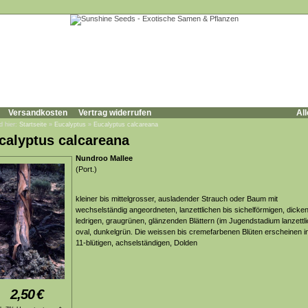
Versandkosten
Vertrag widerrufen
All
d hier:
Startseite
»
Eucalyptus
»
Eucalyptus calcareana
calyptus calcareana
Nundroo Mallee
(Port.)
kleiner bis mittelgrosser, ausladender Strauch oder Baum mit
wechselständig angeordneten, lanzettlichen bis sichelförmigen, dicken
ledrigen, graugrünen, glänzenden Blättern (im Jugendstadium lanzettli
oval, dunkelgrün. Die weissen bis cremefarbenen Blüten erscheinen in
11-blütigen, achselständigen, Dolden
2,50
€