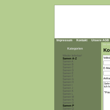
Impressum
Kontakt
Unsere AGB
Sie sin
Kategorien
Ko
Wieder lieferbar!
Volls
Samen A-Z
Samen A
Samen B
Samen C
E-Mai
Samen D
Samen E
Samen F
Anfra
Samen G
Samen H
Samen I
Samen J
Samen K
Samen L
Samen M
Samen N
Samen O
Samen P
Samen Q