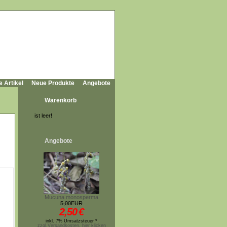
e Artikel
Neue Produkte
Angebote
Warenkorb
ist leer!
Angebote
Mucuna monosperma
5,00EUR
2,50
€
inkl. 7% Umsatzsteuer *
zzgl.Versandkosten, hier klicken