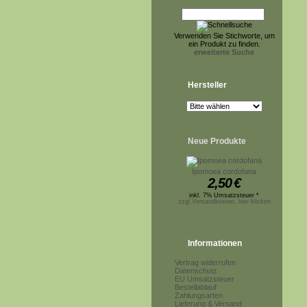
Verwenden Sie Stichworte, um
ein Produkt zu finden.
erweiterte Suche
Hersteller
Neue Produkte
Ipomoea cordofana
2,50
€
inkl. 7% Umsatzsteuer *
zzgl.Versandkosten, hier klicken
Informationen
Vertrag widerrufen
Datenschutz
EU Umsatzsteuer
Bestellablauf
Zahlungsarten
Lieferung & Versand