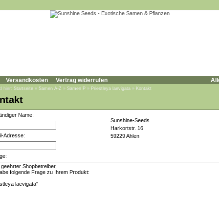
Versandkosten
Vertrag widerrufen
All
d hier:
Startseite
»
Samen A-Z
»
Samen P
»
Priestleya laevigata
»
Kontakt
ntakt
tändiger Name:
Sunshine-Seeds
Harkortstr. 16
l-Adresse:
59229 Ahlen
ge: