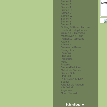
Samen R
Samen S
Samen T
Samen U
Samen V
Samen W
Samen X
Samen Y
Samen Z
Schling & Kletterpflanzen
Frucht & Nutzpflanzen
Gemüse & Gewürze
Mangroven & Teich
Palmen & Palmfarne
Acacia
Adenium
Baumfarne/Farne
Eucalyptus
Plumeria
Hibiskus
Passiflora
Musa
Proteen
Samen-Raritäten
Gekeimte Samen
Samen-Sets
Herkunft
PFLANZEN SHOP
Bücher
Alles für die Anzucht
Alle Artikel
Angebote
Neue Produkte
Schnellsuche