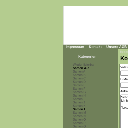
Impressum
Kontakt
Unsere AGB
Sie sin
Kategorien
Ko
Wieder lieferbar!
Volls
Samen A-Z
Samen A
Samen B
Samen C
E-Mai
Samen D
Samen E
Samen F
Anfra
Samen G
Samen H
Samen I
Samen J
Samen K
Samen L
Samen M
Samen N
Samen O
Samen P
Samen Q