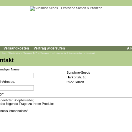
Versandkosten
Vertrag widerrufen
All
d hier:
Startseite
»
Samen A-Z
»
Samen L
»
Lotononis lotononoides
»
Kontakt
ntakt
tändiger Name:
Sunshine-Seeds
Harkortstr. 16
l-Adresse:
59229 Ahlen
ge: