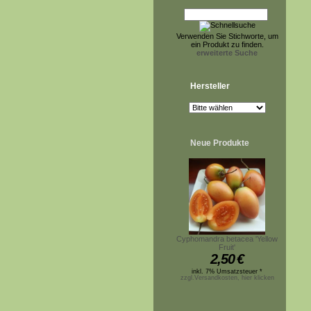
Verwenden Sie Stichworte, um
ein Produkt zu finden.
erweiterte Suche
Hersteller
Neue Produkte
Cyphomandra betacea 'Yellow
Fruit'
2,50
€
inkl. 7% Umsatzsteuer *
zzgl.Versandkosten, hier klicken