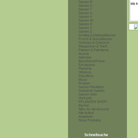
Samen R
Samen S
Samen T
Samen U
Samen V
Samen W
Samen X
Samen Y
Samen Z
Schling & Kletterpflanzen
Frucht & Nutzpflanzen
Gemüse & Gewürze
Mangroven & Teich
Palmen & Palmfarne
Acacia
Adenium
Baumfarne/Farne
Eucalyptus
Plumeria
Hibiskus
Passiflora
Musa
Proteen
Samen-Raritäten
Gekeimte Samen
Samen-Sets
Herkunft
PFLANZEN SHOP
Bücher
Alles für die Anzucht
Alle Artikel
Angebote
Neue Produkte
Schnellsuche