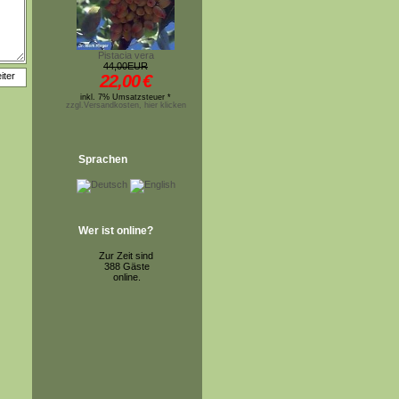
Pistacia vera
44,00EUR
22,00
€
inkl. 7% Umsatzsteuer *
zzgl.Versandkosten, hier klicken
Sprachen
Wer ist online?
Zur Zeit sind
388 Gäste
online.