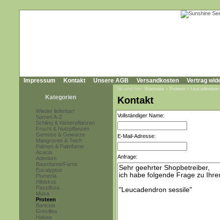
Impressum
Kontakt
Unsere AGB
Versandkosten
Vertrag wid
Sie sind hier:
Startseite
»
Proteen
»
Leucadendron
Kategorien
Kontakt
Wieder lieferbar!
Vollständiger Name:
Samen A-Z
Schling & Kletterpflanzen
Frucht & Nutzpflanzen
Gemüse & Gewürze
E-Mail-Adresse:
Mangroven & Teich
Palmen & Palmfarne
Acacia
Anfrage:
Adenium
Baumfarne/Farne
Eucalyptus
Plumeria
Hibiskus
Passiflora
Musa
Proteen
Banksia
Grevillea
Hakea