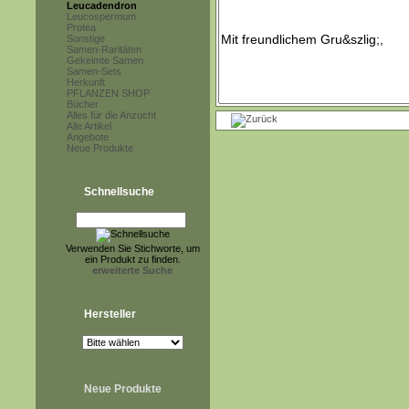
Leucadendron
Leucospermum
Protea
Sonstige
Samen-Raritäten
Gekeimte Samen
Samen-Sets
Herkunft
PFLANZEN SHOP
Bücher
Alles für die Anzucht
Alle Artikel
Angebote
Neue Produkte
Schnellsuche
Verwenden Sie Stichworte, um
ein Produkt zu finden.
erweiterte Suche
Hersteller
Neue Produkte