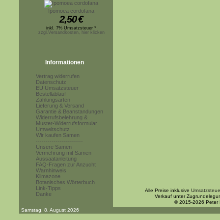
Ipomoea cordofana
2,50
€
inkl. 7% Umsatzsteuer *
zzgl.Versandkosten, hier klicken
Informationen
Vertrag widerrufen
Datenschutz
EU Umsatzsteuer
Bestellablauf
Zahlungsarten
Lieferung & Versand
Garantie & Beanstandungen
Widerrufsbelehrung &
Muster-Widerrufsformular
Umweltschutz
Wir kaufen Samen
------------------------
Unsere Samen
Vermehrung mit Samen
Aussaatanleitung
FAQ-Fragen zur Anzucht
Warnhinweis
Klimazone
Botanisches Wörterbuch
Link-Tipps
Alle Preise inklusive
Umsatzsteue
Danke
Verkauf unter Zugrundelegu
© 2015-2026 Peter
Samstag, 8. August 2026