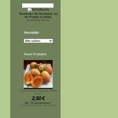
Verwenden Sie Stichworte, um
ein Produkt zu finden.
erweiterte Suche
Hersteller
Neue Produkte
Cyphomandra betacea 'Yellow
Fruit'
2,50
€
inkl. 7% Umsatzsteuer *
zzgl.Versandkosten, hier klicken