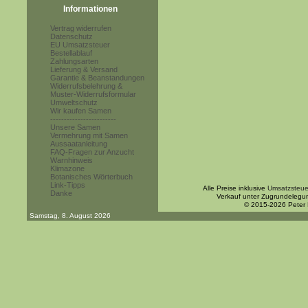
Informationen
Vertrag widerrufen
Datenschutz
EU Umsatzsteuer
Bestellablauf
Zahlungsarten
Lieferung & Versand
Garantie & Beanstandungen
Widerrufsbelehrung &
Muster-Widerrufsformular
Umweltschutz
Wir kaufen Samen
------------------------
Unsere Samen
Vermehrung mit Samen
Aussaatanleitung
FAQ-Fragen zur Anzucht
Warnhinweis
Klimazone
Botanisches Wörterbuch
Link-Tipps
Alle Preise inklusive
Umsatzsteue
Danke
Verkauf unter Zugrundelegu
© 2015-2026 Peter
Samstag, 8. August 2026