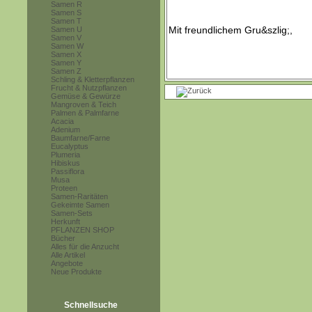
Samen R
Samen S
Samen T
Samen U
Samen V
Samen W
Samen X
Samen Y
Samen Z
Schling & Kletterpflanzen
Frucht & Nutzpflanzen
Gemüse & Gewürze
Mangroven & Teich
Palmen & Palmfarne
Acacia
Adenium
Baumfarne/Farne
Eucalyptus
Plumeria
Hibiskus
Passiflora
Musa
Proteen
Samen-Raritäten
Gekeimte Samen
Samen-Sets
Herkunft
PFLANZEN SHOP
Bücher
Alles für die Anzucht
Alle Artikel
Angebote
Neue Produkte
Schnellsuche