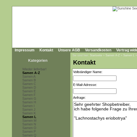
Impressum
Kontakt
Unsere AGB
Versandkosten
Vertrag wid
Sie sind hier:
Startseite
»
Samen A-Z
»
Samen L
Kategorien
Kontakt
Wieder lieferbar!
Vollständiger Name:
Samen A-Z
Samen A
Samen B
Samen C
E-Mail-Adresse:
Samen D
Samen E
Samen F
Anfrage:
Samen G
Samen H
Samen I
Samen J
Samen K
Samen L
Samen M
Samen N
Samen O
Samen P
Samen Q