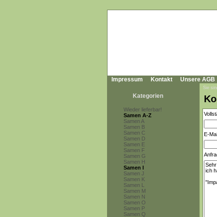
Impressum
Kontakt
Unsere AGB
Sie sin
Kategorien
Ko
Wieder lieferbar!
Volls
Samen A-Z
Samen A
Samen B
Samen C
E-Mai
Samen D
Samen E
Samen F
Anfra
Samen G
Samen H
Samen I
Samen J
Samen K
Samen L
Samen M
Samen N
Samen O
Samen P
Samen Q