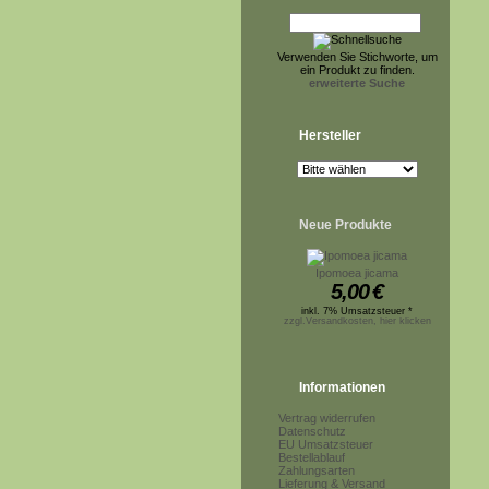
Verwenden Sie Stichworte, um
ein Produkt zu finden.
erweiterte Suche
Hersteller
Neue Produkte
Ipomoea jicama
5,00
€
inkl. 7% Umsatzsteuer *
zzgl.Versandkosten, hier klicken
Informationen
Vertrag widerrufen
Datenschutz
EU Umsatzsteuer
Bestellablauf
Zahlungsarten
Lieferung & Versand