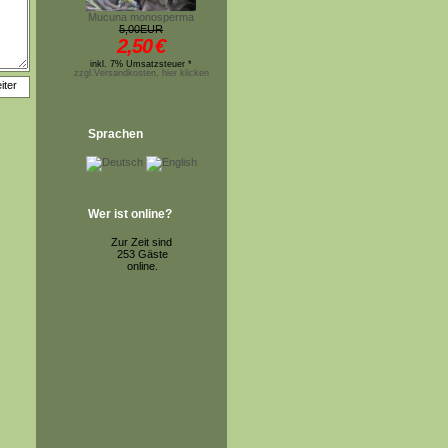
Mucuna monosperma
5,00EUR
2,50
€
inkl. 7% Umsatzsteuer *
zzgl.Versandkosten, hier klicken
Sprachen
Wer ist online?
Zur Zeit sind
253 Gäste
online.