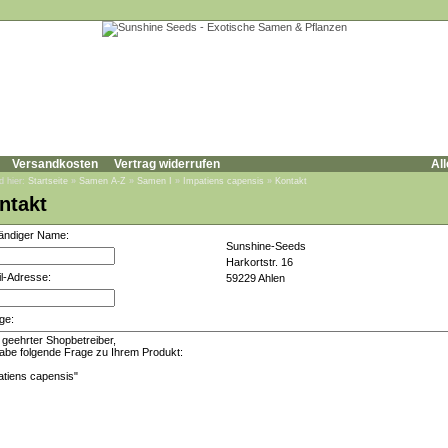
Versandkosten
Vertrag widerrufen
All
d hier:
Startseite
»
Samen A-Z
»
Samen I
»
Impatiens capensis
»
Kontakt
ntakt
tändiger Name:
Sunshine-Seeds
Harkortstr. 16
l-Adresse:
59229 Ahlen
ge: