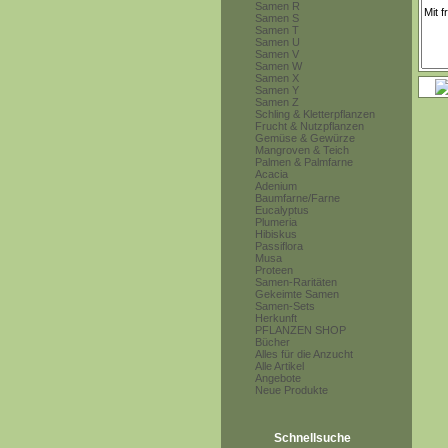
Samen R
Samen S
Samen T
Samen U
Samen V
Samen W
Samen X
Samen Y
Samen Z
Schling & Kletterpflanzen
Frucht & Nutzpflanzen
Gemüse & Gewürze
Mangroven & Teich
Palmen & Palmfarne
Acacia
Adenium
Baumfarne/Farne
Eucalyptus
Plumeria
Hibiskus
Passiflora
Musa
Proteen
Samen-Raritäten
Gekeimte Samen
Samen-Sets
Herkunft
PFLANZEN SHOP
Bücher
Alles für die Anzucht
Alle Artikel
Angebote
Neue Produkte
Schnellsuche