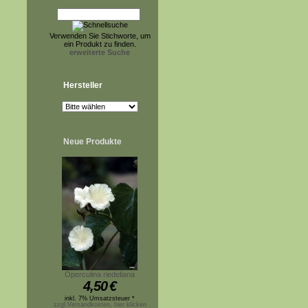
Verwenden Sie Stichworte, um
ein Produkt zu finden.
erweiterte Suche
Hersteller
Neue Produkte
Operculina riedeliana
4,50
€
inkl. 7% Umsatzsteuer *
zzgl.Versandkosten, hier klicken