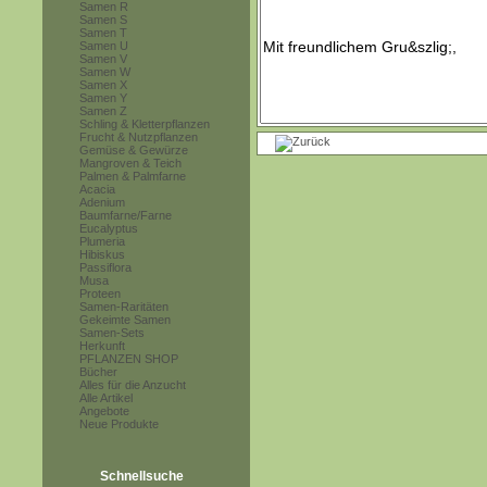
Samen R
Samen S
Samen T
Samen U
Samen V
Samen W
Samen X
Samen Y
Samen Z
Schling & Kletterpflanzen
Frucht & Nutzpflanzen
Gemüse & Gewürze
Mangroven & Teich
Palmen & Palmfarne
Acacia
Adenium
Baumfarne/Farne
Eucalyptus
Plumeria
Hibiskus
Passiflora
Musa
Proteen
Samen-Raritäten
Gekeimte Samen
Samen-Sets
Herkunft
PFLANZEN SHOP
Bücher
Alles für die Anzucht
Alle Artikel
Angebote
Neue Produkte
Schnellsuche