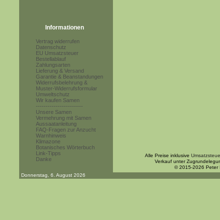
Informationen
Vertrag widerrufen
Datenschutz
EU Umsatzsteuer
Bestellablauf
Zahlungsarten
Lieferung & Versand
Garantie & Beanstandungen
Widerrufsbelehrung &
Muster-Widerrufsformular
Umweltschutz
Wir kaufen Samen
------------------------
Unsere Samen
Vermehrung mit Samen
Aussaatanleitung
FAQ-Fragen zur Anzucht
Warnhinweis
Klimazone
Botanisches Wörterbuch
Link-Tipps
Alle Preise inklusive
Umsatzsteue
Danke
Verkauf unter Zugrundelegu
© 2015-2026 Peter
Donnerstag, 6. August 2026