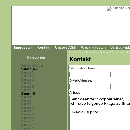
Impressum
Kontakt
Unsere AGB
Versandkosten
Vertrag wid
Sie sind hier:
Startseite
»
Samen A-Z
»
Samen G
Kategorien
Kontakt
Wieder lieferbar!
Vollständiger Name:
Samen A-Z
Samen A
Samen B
Samen C
E-Mail-Adresse:
Samen D
Samen E
Samen F
Anfrage:
Samen G
Samen H
Samen I
Samen J
Samen K
Samen L
Samen M
Samen N
Samen O
Samen P
Samen Q