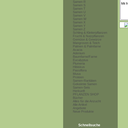
Samen R
Samen S
Samen T
Samen U
Samen V
Samen W
Samen X
Samen Y
Samen Z
Schling & Kletterpflanzen
Frucht & Nutzpflanzen
Gemüse & Gewürze
Mangroven & Teich
Palmen & Palmfarne
Acacia
Adenium
Baumfarne/Farne
Eucalyptus
Plumeria
Hibiskus
Passiflora
Musa
Proteen
Samen-Raritäten
Gekeimte Samen
Samen-Sets
Herkunft
PFLANZEN SHOP
Bücher
Alles für die Anzucht
Alle Artikel
Angebote
Neue Produkte
Schnellsuche