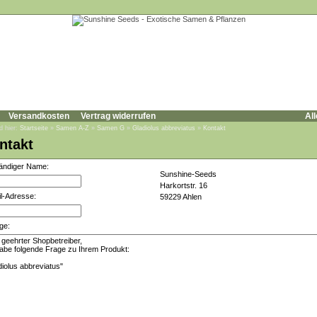
Versandkosten
Vertrag widerrufen
All
d hier:
Startseite
»
Samen A-Z
»
Samen G
»
Gladiolus abbreviatus
»
Kontakt
ntakt
tändiger Name:
Sunshine-Seeds
Harkortstr. 16
l-Adresse:
59229 Ahlen
ge: