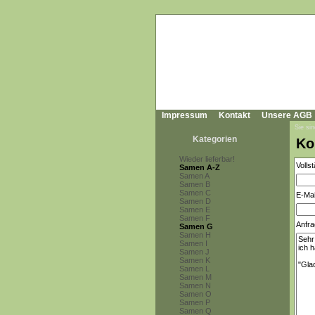
Impressum
Kontakt
Unsere AGB
Sie sin
Kategorien
Ko
Wieder lieferbar!
Volls
Samen A-Z
Samen A
Samen B
Samen C
E-Mai
Samen D
Samen E
Samen F
Anfra
Samen G
Samen H
Samen I
Samen J
Samen K
Samen L
Samen M
Samen N
Samen O
Samen P
Samen Q