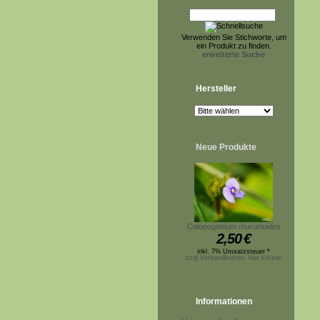
Verwenden Sie Stichworte, um
ein Produkt zu finden.
erweiterte Suche
Hersteller
Neue Produkte
Calopogonium mucunoides
2,50
€
inkl. 7% Umsatzsteuer *
zzgl.Versandkosten, hier klicken
Informationen