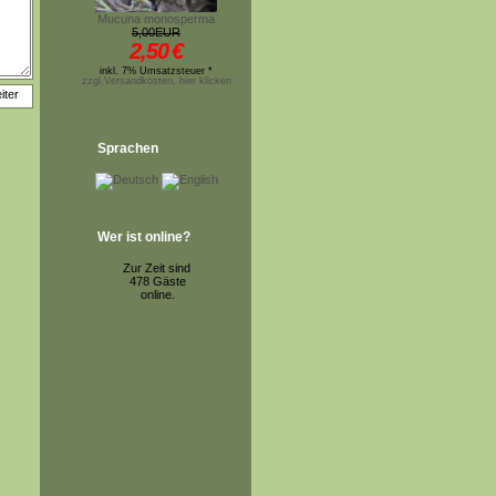
Mucuna monosperma
5,00EUR
2,50
€
inkl. 7% Umsatzsteuer *
zzgl.Versandkosten, hier klicken
Sprachen
Wer ist online?
Zur Zeit sind
478 Gäste
online.