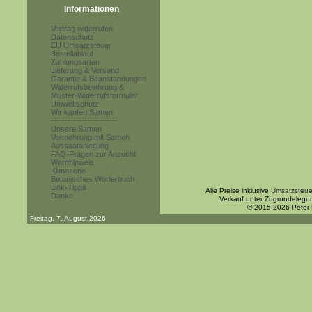
Informationen
Vertrag widerrufen
Datenschutz
EU Umsatzsteuer
Bestellablauf
Zahlungsarten
Lieferung & Versand
Garantie & Beanstandungen
Widerrufsbelehrung &
Muster-Widerrufsformular
Umweltschutz
Wir kaufen Samen
------------------------
Unsere Samen
Vermehrung mit Samen
Aussaatanleitung
FAQ-Fragen zur Anzucht
Warnhinweis
Klimazone
Botanisches Wörterbuch
Link-Tipps
Alle Preise inklusive
Umsatzsteue
Danke
Verkauf unter Zugrundelegu
© 2015-2026 Peter
Freitag, 7. August 2026