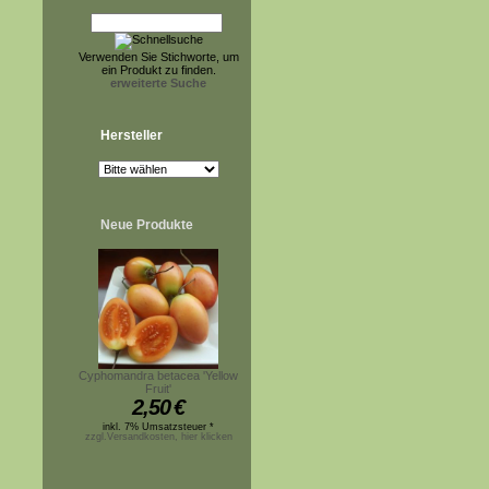
Verwenden Sie Stichworte, um
ein Produkt zu finden.
erweiterte Suche
Hersteller
Neue Produkte
Cyphomandra betacea 'Yellow
Fruit'
2,50
€
inkl. 7% Umsatzsteuer *
zzgl.Versandkosten, hier klicken