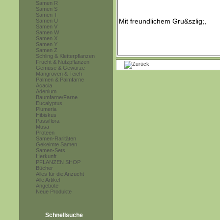
Samen R
Samen S
Samen T
Samen U
Samen V
Samen W
Samen X
Samen Y
Samen Z
Schling & Kletterpflanzen
Frucht & Nutzpflanzen
Gemüse & Gewürze
Mangroven & Teich
Palmen & Palmfarne
Acacia
Adenium
Baumfarne/Farne
Eucalyptus
Plumeria
Hibiskus
Passiflora
Musa
Proteen
Samen-Raritäten
Gekeimte Samen
Samen-Sets
Herkunft
PFLANZEN SHOP
Bücher
Alles für die Anzucht
Alle Artikel
Angebote
Neue Produkte
Schnellsuche