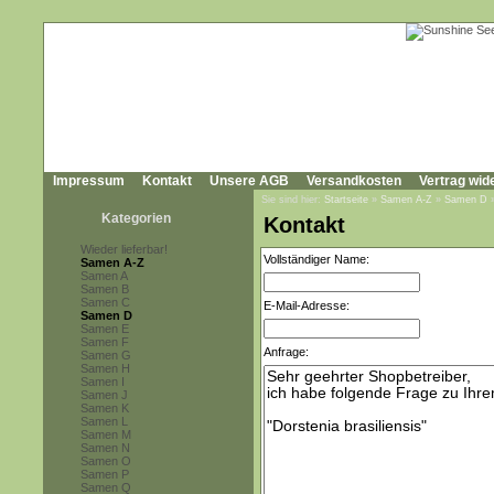
Impressum
Kontakt
Unsere AGB
Versandkosten
Vertrag wid
Sie sind hier:
Startseite
»
Samen A-Z
»
Samen D
Kategorien
Kontakt
Wieder lieferbar!
Vollständiger Name:
Samen A-Z
Samen A
Samen B
Samen C
E-Mail-Adresse:
Samen D
Samen E
Samen F
Anfrage:
Samen G
Samen H
Samen I
Samen J
Samen K
Samen L
Samen M
Samen N
Samen O
Samen P
Samen Q