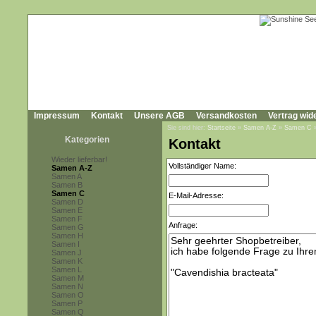
Impressum
Kontakt
Unsere AGB
Versandkosten
Vertrag wid
Sie sind hier:
Startseite
»
Samen A-Z
»
Samen C
Kategorien
Kontakt
Wieder lieferbar!
Vollständiger Name:
Samen A-Z
Samen A
Samen B
Samen C
E-Mail-Adresse:
Samen D
Samen E
Samen F
Anfrage:
Samen G
Samen H
Samen I
Samen J
Samen K
Samen L
Samen M
Samen N
Samen O
Samen P
Samen Q