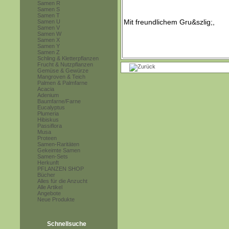
Samen R
Samen S
Samen T
Samen U
Samen V
Samen W
Samen X
Samen Y
Samen Z
Schling & Kletterpflanzen
Frucht & Nutzpflanzen
Gemüse & Gewürze
Mangroven & Teich
Palmen & Palmfarne
Acacia
Adenium
Baumfarne/Farne
Eucalyptus
Plumeria
Hibiskus
Passiflora
Musa
Proteen
Samen-Raritäten
Gekeimte Samen
Samen-Sets
Herkunft
PFLANZEN SHOP
Bücher
Alles für die Anzucht
Alle Artikel
Angebote
Neue Produkte
Schnellsuche