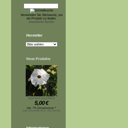
Verwenden Sie Stichworte, um
ein Produkt zu finden.
erweiterte Suche
Hersteller
Neue Produkte
Ipomoea pauciflora
5,00
€
inkl. 7% Umsatzsteuer *
zzgl.Versandkosten, hier klicken