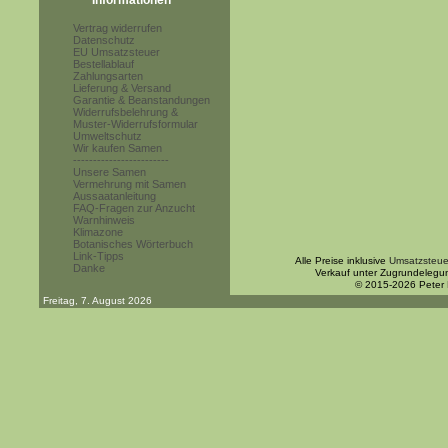
Informationen
Vertrag widerrufen
Datenschutz
EU Umsatzsteuer
Bestellablauf
Zahlungsarten
Lieferung & Versand
Garantie & Beanstandungen
Widerrufsbelehrung &
Muster-Widerrufsformular
Umweltschutz
Wir kaufen Samen
------------------------
Unsere Samen
Vermehrung mit Samen
Aussaatanleitung
FAQ-Fragen zur Anzucht
Warnhinweis
Klimazone
Botanisches Wörterbuch
Link-Tipps
Alle Preise inklusive
Umsatzsteue
Danke
Verkauf unter Zugrundelegu
© 2015-2026 Peter
Freitag, 7. August 2026