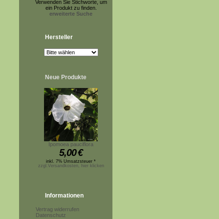
Verwenden Sie Stichworte, um
ein Produkt zu finden.
erweiterte Suche
Hersteller
Neue Produkte
Ipomoea pauciflora
5,00
€
inkl. 7% Umsatzsteuer *
zzgl.Versandkosten, hier klicken
Informationen
Vertrag widerrufen
Datenschutz