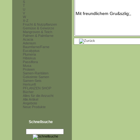
S
T
U
V
W
X-Z
Frucht & Nutzpflanzen
Gemüse & Gewürze
Mangroven & Teich
Palmen & Palmfarne
Acacia
Adenium
Baumfarne/Farne
Eucalyptus
Plumeria
Hibiskus
Passiflora
Musa
Proteen
Samen-Raritäten
Gekeimte Samen
Samen-Sets
Herkunft
PFLANZEN SHOP
Bücher
Alles für die Anzucht
Alle Artikel
Angebote
Neue Produkte
Schnellsuche