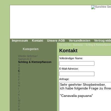
Impressum
Kontakt
Unsere AGB
Versandkosten
Vertrag wid
Sie sind hier:
Startseite
»
Schling & Kletterpflanze
Kategorien
Kontakt
Wieder lieferbar!
Vollständiger Name:
Samen A-Z
Schling & Kletterpflanzen
A
B
E-Mail-Adresse:
C
D
E
Anfrage:
F
G
H
I
J
K
L
M
O
P
R