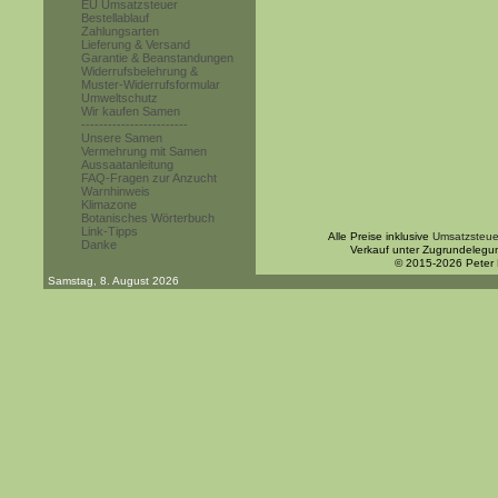
EU Umsatzsteuer
Bestellablauf
Zahlungsarten
Lieferung & Versand
Garantie & Beanstandungen
Widerrufsbelehrung &
Muster-Widerrufsformular
Umweltschutz
Wir kaufen Samen
------------------------
Unsere Samen
Vermehrung mit Samen
Aussaatanleitung
FAQ-Fragen zur Anzucht
Warnhinweis
Klimazone
Botanisches Wörterbuch
Link-Tipps
Alle Preise inklusive
Umsatzsteue
Danke
Verkauf unter Zugrundelegu
© 2015-2026 Peter
Samstag, 8. August 2026