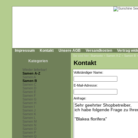
Impressum
Kontakt
Unsere AGB
Versandkosten
Vertrag wid
Sie sind hier:
Startseite
»
Samen A-Z
»
Samen B
Kategorien
Kontakt
Wieder lieferbar!
Vollständiger Name:
Samen A-Z
Samen A
Samen B
Samen C
E-Mail-Adresse:
Samen D
Samen E
Samen F
Anfrage:
Samen G
Samen H
Samen I
Samen J
Samen K
Samen L
Samen M
Samen N
Samen O
Samen P
Samen Q