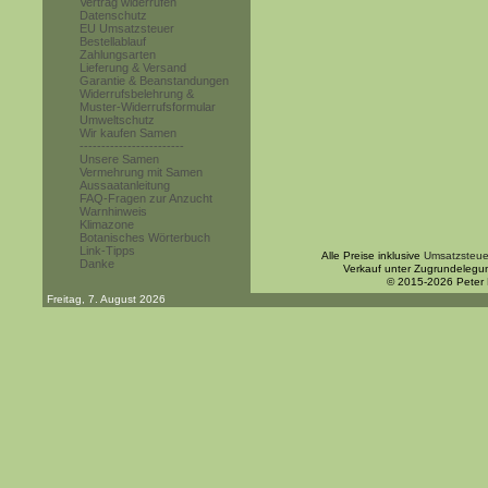
Vertrag widerrufen
Datenschutz
EU Umsatzsteuer
Bestellablauf
Zahlungsarten
Lieferung & Versand
Garantie & Beanstandungen
Widerrufsbelehrung &
Muster-Widerrufsformular
Umweltschutz
Wir kaufen Samen
------------------------
Unsere Samen
Vermehrung mit Samen
Aussaatanleitung
FAQ-Fragen zur Anzucht
Warnhinweis
Klimazone
Botanisches Wörterbuch
Link-Tipps
Alle Preise inklusive
Umsatzsteue
Danke
Verkauf unter Zugrundelegu
© 2015-2026 Peter
Freitag, 7. August 2026