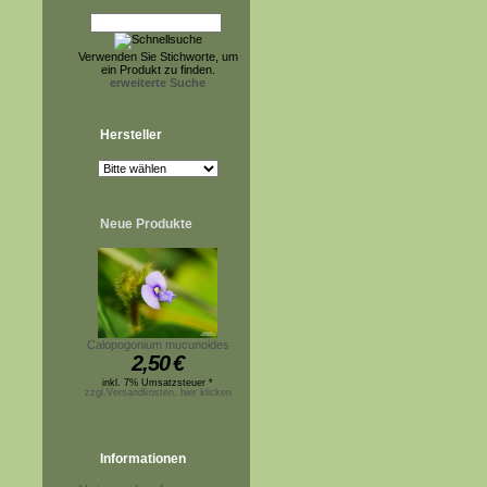
Verwenden Sie Stichworte, um
ein Produkt zu finden.
erweiterte Suche
Hersteller
Neue Produkte
Calopogonium mucunoides
2,50
€
inkl. 7% Umsatzsteuer *
zzgl.Versandkosten, hier klicken
Informationen