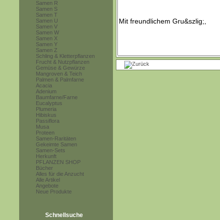
Samen R
Samen S
Samen T
Samen U
Samen V
Samen W
Samen X
Samen Y
Samen Z
Schling & Kletterpflanzen
Frucht & Nutzpflanzen
Gemüse & Gewürze
Mangroven & Teich
Palmen & Palmfarne
Acacia
Adenium
Baumfarne/Farne
Eucalyptus
Plumeria
Hibiskus
Passiflora
Musa
Proteen
Samen-Raritäten
Gekeimte Samen
Samen-Sets
Herkunft
PFLANZEN SHOP
Bücher
Alles für die Anzucht
Alle Artikel
Angebote
Neue Produkte
Schnellsuche