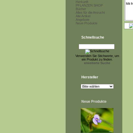
Herkunft
PFLANZEN SHOP
Bücher
Alles für die Anzucht
Alle Artikel
Angebote
Neue Produkte
Schnellsuche
Verwenden Sie Stichworte, um
ein Produkt zu finden.
erweiterte Suche
Hersteller
Neue Produkte