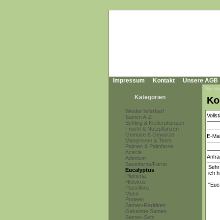
Impressum
Kontakt
Unsere AGB
Sie sin
Kategorien
Ko
Wieder lieferbar!
Volls
Samen A-Z
Schling & Kletterpflanzen
Frucht & Nutzpflanzen
Gemüse & Gewürze
E-Mai
Mangroven & Teich
Palmen & Palmfarne
Acacia
Anfra
Adenium
Baumfarne/Farne
Eucalyptus
Plumeria
Hibiskus
Passiflora
Musa
Proteen
Samen-Raritäten
Gekeimte Samen
Samen-Sets