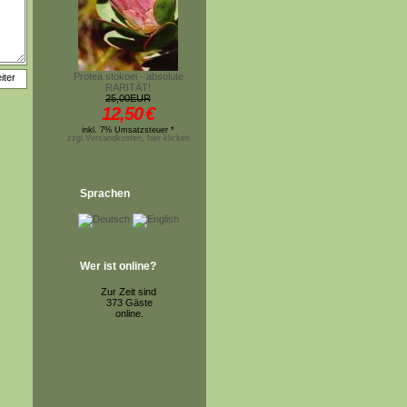
Protea stokoei - absolute
RARITÄT!
25,00EUR
12,50
€
inkl. 7% Umsatzsteuer *
zzgl.Versandkosten, hier klicken
Sprachen
Wer ist online?
Zur Zeit sind
373 Gäste
online.