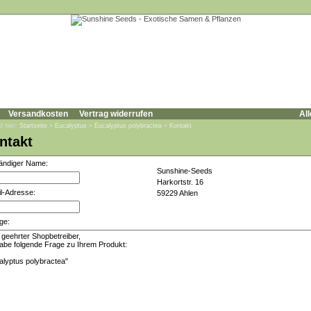
Versandkosten
Vertrag widerrufen
All
d hier:
Startseite
»
Eucalyptus
»
Eucalyptus polybractea
»
Kontakt
ntakt
tändiger Name:
Sunshine-Seeds
Harkortstr. 16
l-Adresse:
59229 Ahlen
ge: