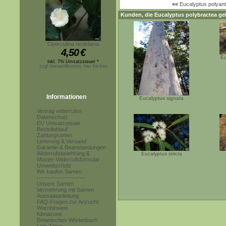
««
Eucalyptus polya
Kunden, die
Eucalyptus polybractea
gek
Operculina riedeliana
4,50
€
Eu
inkl. 7% Umsatzsteuer *
zzgl.Versandkosten, hier klicken
Informationen
Eucalyptus signata
Vertrag widerrufen
Datenschutz
EU Umsatzsteuer
Bestellablauf
Zahlungsarten
Lieferung & Versand
Garantie & Beanstandungen
Widerrufsbelehrung &
Eucalyptus stricta
Muster-Widerrufsformular
Umweltschutz
Wir kaufen Samen
------------------------
Unsere Samen
Vermehrung mit Samen
Aussaatanleitung
FAQ-Fragen zur Anzucht
Warnhinweis
Klimazone
Botanisches Wörterbuch