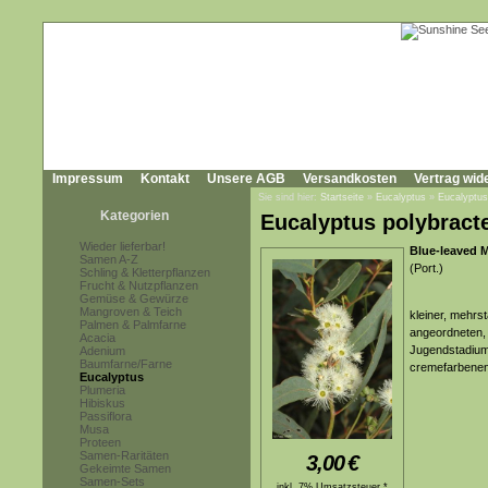
Impressum
Kontakt
Unsere AGB
Versandkosten
Vertrag wid
Sie sind hier:
Startseite
»
Eucalyptus
»
Eucalyptus
Kategorien
Eucalyptus polybract
Wieder lieferbar!
Blue-leaved M
Samen A-Z
(Port.)
Schling & Kletterpflanzen
Frucht & Nutzpflanzen
Gemüse & Gewürze
Mangroven & Teich
kleiner, mehrs
Palmen & Palmfarne
angeordneten, 
Acacia
Jugendstadium 
Adenium
Baumfarne/Farne
cremefarbenen 
Eucalyptus
Plumeria
Hibiskus
Passiflora
Musa
Proteen
Samen-Raritäten
3,00
€
Gekeimte Samen
Samen-Sets
inkl. 7% Umsatzsteuer *