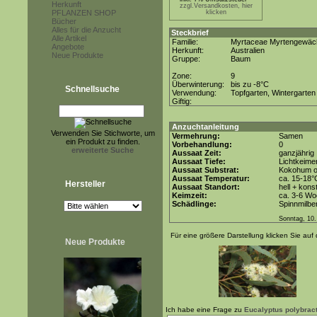
Herkunft
zzgl.Versandkosten, hier
PFLANZEN SHOP
klicken
Bücher
Alles für die Anzucht
Steckbrief
Alle Artikel
Familie:
Myrtaceae Myrtengewäc
Angebote
Herkunft:
Australien
Neue Produkte
Gruppe:
Baum
Zone:
9
Überwinterung:
bis zu -8°C
Schnellsuche
Verwendung:
Topfgarten, Wintergarten
Giftig:
Anzuchtanleitung
Verwenden Sie Stichworte, um
Vermehrung:
Samen
ein Produkt zu finden.
Vorbehandlung:
0
erweiterte Suche
Aussaat Zeit:
ganzjährig
Aussaat Tiefe:
Lichtkeimer
Aussaat Substrat:
Kokohum od
Aussaat Temperatur:
ca. 15-18°
Hersteller
Aussaat Standort:
hell + kons
Keimzeit:
ca. 3-6 W
Schädlinge:
Spinnmilbe
Sonntag, 10.
Für eine größere Darstellung klicken Sie auf 
Neue Produkte
Ich habe eine Frage zu
Eucalyptus polybrac