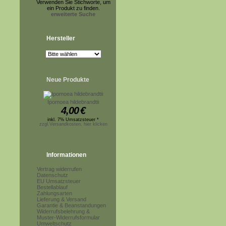
Verwenden Sie Stichworte, um
ein Produkt zu finden.
erweiterte Suche
Hersteller
Neue Produkte
Ipomoea hildebrandtii
4,00
€
inkl. 7% Umsatzsteuer *
zzgl.Versandkosten, hier klicken
Informationen
Vertrag widerrufen
Datenschutz
EU Umsatzsteuer
Bestellablauf
Zahlungsarten
Lieferung & Versand
Garantie & Beanstandungen
Widerrufsbelehrung &
Muster-Widerrufsformular
Umweltschutz