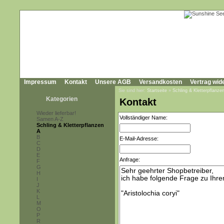
Impressum
Kontakt
Unsere AGB
Versandkosten
Vertrag wid
Sie sind hier:
Startseite
»
Schling & Kletterpflanze
Kategorien
Kontakt
Wieder lieferbar!
Vollständiger Name:
Samen A-Z
Schling & Kletterpflanzen
A
B
E-Mail-Adresse:
C
D
E
Anfrage:
F
G
H
I
J
K
L
M
O
P
R