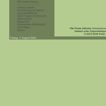
Wir kaufen Samen
------------------------
Unsere Samen
Vermehrung mit Samen
Aussaatanleitung
FAQ-Fragen zur Anzucht
Warnhinweis
Klimazone
Botanisches Wörterbuch
Link-Tipps
Alle Preise inklusive
Umsatzsteue
Danke
Verkauf unter Zugrundelegu
© 2015-2026 Peter
Freitag, 7. August 2026