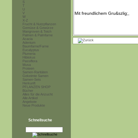
S
T
U
V
W
X-Z
Frucht & Nutzpflanzen
Gemüse & Gewürze
Mangroven & Teich
Palmen & Palmfarne
Acacia
Adenium
Baumfarne/Farne
Eucalyptus
Plumeria
Hibiskus
Passiflora
Musa
Proteen
Samen-Raritäten
Gekeimte Samen
Samen-Sets
Herkunft
PFLANZEN SHOP
Bücher
Alles für die Anzucht
Alle Artikel
Angebote
Neue Produkte
Schnellsuche