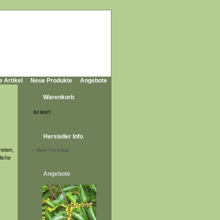
e Artikel
Neue Produkte
Angebote
Warenkorb
ist leer!
Hersteller Info
neten,
-
Mehr Produkte
liche
Angebote