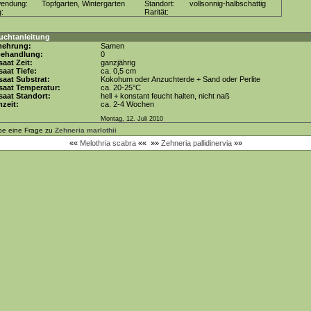
wendung:
Topfgarten, Wintergarten
Standort:
vollsonnig-halbschattig
g:
Rarität:
uchtanleitung
mehrung:
Samen
behandlung:
0
aat Zeit:
ganzjährig
aat Tiefe:
ca. 0,5 cm
aat Substrat:
Kokohum oder Anzuchterde + Sand oder Perlite
saat Temperatur:
ca. 20-25°C
aat Standort:
hell + konstant feucht halten, nicht naß
zeit:
ca. 2-4 Wochen
Montag, 12. Juli 2010
be eine Frage zu
Zehneria marlothii
««
Melothria scabra
««
»»
Zehneria pallidinervia
»»