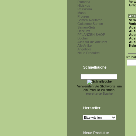
Ver
Plumeria
Gifti
Hibiskus
Passiflora
Musa
Anz
Proteen
Samen-Raritäten
Ver
Gekeimte Samen
Vor
Samen-Sets
Auss
Herkunft
Auss
PFLANZEN SHOP
Auss
Bücher
Aus
Alles für die Anzucht
Auss
Alle Artikel
Keim
Angebote
Neue Produkte
Ich ha
Schnellsuche
Verwenden Sie Stichworte, um
ein Produkt zu finden.
erweiterte Suche
Hersteller
Neue Produkte