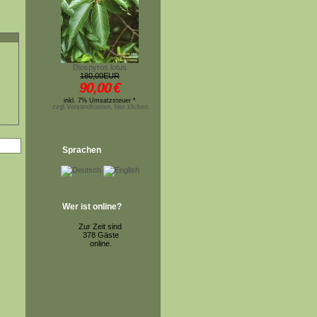
Diospyros lotus
180,00EUR
90,00
€
inkl. 7% Umsatzsteuer *
zzgl.Versandkosten, hier klicken
Sprachen
Wer ist online?
Zur Zeit sind
378 Gäste
online.