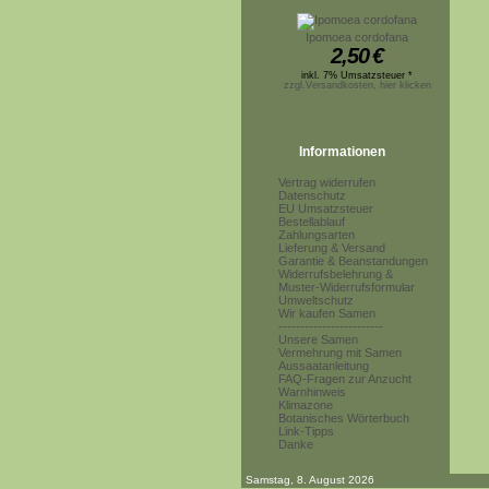
Ipomoea cordofana
2,50
€
inkl. 7% Umsatzsteuer *
zzgl.Versandkosten, hier klicken
Informationen
Vertrag widerrufen
Datenschutz
EU Umsatzsteuer
Bestellablauf
Zahlungsarten
Lieferung & Versand
Garantie & Beanstandungen
Widerrufsbelehrung &
Muster-Widerrufsformular
Umweltschutz
Wir kaufen Samen
------------------------
Unsere Samen
Vermehrung mit Samen
Aussaatanleitung
FAQ-Fragen zur Anzucht
Warnhinweis
Klimazone
Botanisches Wörterbuch
Link-Tipps
Danke
Samstag, 8. August 2026