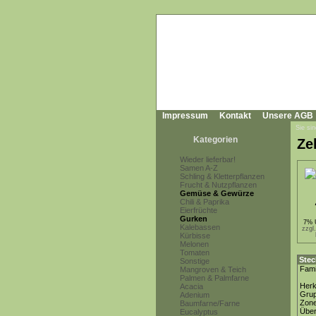
Impressum
Kontakt
Unsere AGB
Sie sin
Kategorien
Ze
Wieder lieferbar!
Samen A-Z
Schling & Kletterpflanzen
Frucht & Nutzpflanzen
Gemüse & Gewürze
Chili & Paprika
Eierfrüchte
Gurken
7% 
Kalebassen
zzgl
Kürbisse
Melonen
Tomaten
Stec
Sonstige
Fami
Mangroven & Teich
Palmen & Palmfarne
Herk
Acacia
Gru
Adenium
Zon
Baumfarne/Farne
Über
Eucalyptus