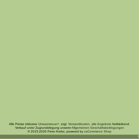
Alle Preise inklusive
Umsatzsteuer*
, zzgl.
Versandkosten
,
alle Angebote
freibleibend.
Verkauf unter Zugrundelegung unserer
Allgemeinen Geschäftsbedingungen
© 2015-2026 Peter Krebs, powered by
osCommerce Shop
1