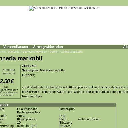
Versandkosten
Vertrag widerrufen
All
d hier:
Startseite
»
Gemüse & Gewürze
»
Gurken
»
Zehneria marlothii
hneria marlothii
Ziergurke
Synonyme:
Melothria marlothii
(10 Korn)
2,50
€
caudexbildender, laubabwerfende Kletterpflanze mit wechselständig angeord
inkl.
Umsatzsteuer *
herzförmigen, tiefgrünen Blättern und weißen oder gelben Blüten, denen grün
.Versandkosten,
hier klicken
Früchte folgen
kbrief
lie:
Cucurbitaceae
Immergrün:
Kürbisgewächse
unft:
Afrika
Duft:
ppe:
Kletterpflanze
Blüte:
nicht zutreffend
e:
10
Blütezeit:
winterung:
mind. 10-15°C
Früchte: