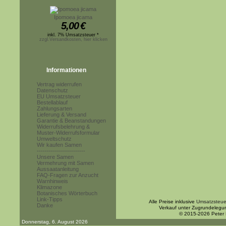
Ipomoea jicama
5,00
€
inkl. 7% Umsatzsteuer *
zzgl.Versandkosten, hier klicken
Informationen
Vertrag widerrufen
Datenschutz
EU Umsatzsteuer
Bestellablauf
Zahlungsarten
Lieferung & Versand
Garantie & Beanstandungen
Widerrufsbelehrung &
Muster-Widerrufsformular
Umweltschutz
Wir kaufen Samen
------------------------
Unsere Samen
Vermehrung mit Samen
Aussaatanleitung
FAQ-Fragen zur Anzucht
Warnhinweis
Klimazone
Botanisches Wörterbuch
Link-Tipps
Alle Preise inklusive
Umsatzsteue
Danke
Verkauf unter Zugrundelegu
© 2015-2026 Peter
Donnerstag, 6. August 2026