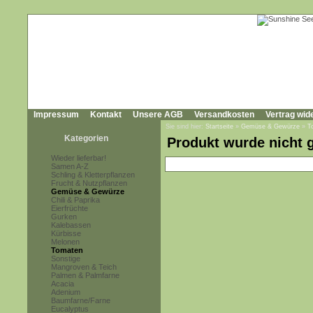
Impressum
Kontakt
Unsere AGB
Versandkosten
Vertrag wid
Sie sind hier:
Startseite
»
Gemüse & Gewürze
»
T
Kategorien
Produkt wurde nicht 
Wieder lieferbar!
Samen A-Z
Schling & Kletterpflanzen
Frucht & Nutzpflanzen
Gemüse & Gewürze
Chili & Paprika
Eierfrüchte
Gurken
Kalebassen
Kürbisse
Melonen
Tomaten
Sonstige
Mangroven & Teich
Palmen & Palmfarne
Acacia
Adenium
Baumfarne/Farne
Eucalyptus