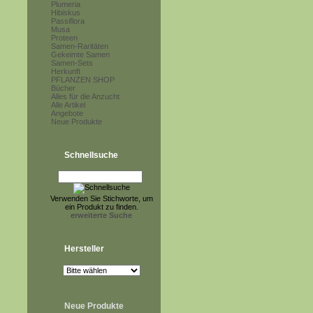
Plumeria
Hibiskus
Passiflora
Musa
Proteen
Samen-Raritäten
Gekeimte Samen
Samen-Sets
Herkunft
PFLANZEN SHOP
Bücher
Alles für die Anzucht
Alle Artikel
Angebote
Neue Produkte
Schnellsuche
Verwenden Sie Stichworte, um
ein Produkt zu finden.
erweiterte Suche
Hersteller
Neue Produkte