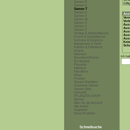
Samen R
Gifti
Samen S
Samen T
Samen U
Anz
Samen V
Ver
Samen W
Vor
Samen X
Auss
Samen Y
Auss
Samen Z
Auss
Schling & Kletterpflanzen
Aus
Frucht & Nutzpflanzen
Auss
Gemüse & Gewürze
Keim
Mangroven & Teich
Schä
Palmen & Palmfarne
Acacia
Adenium
Ich ha
Baumfarne/Farne
Eucalyptus
Plumeria
Hibiskus
Passiflora
Musa
Proteen
Samen-Raritäten
Gekeimte Samen
Samen-Sets
Herkunft
PFLANZEN SHOP
Bücher
Alles für die Anzucht
Alle Artikel
Angebote
Neue Produkte
Schnellsuche