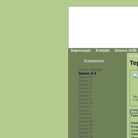
Impressum
Kontakt
Unsere AGB
Sie sin
Kategorien
Te
Wieder lieferbar!
Samen A-Z
Samen A
Samen B
Samen C
Samen D
Samen E
Samen F
7% 
Samen G
zzg
Samen H
Samen I
Samen J
Stec
Samen K
Fami
Samen L
Samen M
Herk
Samen N
Gru
Samen O
Zon
Samen P
Über
Samen Q
Ver