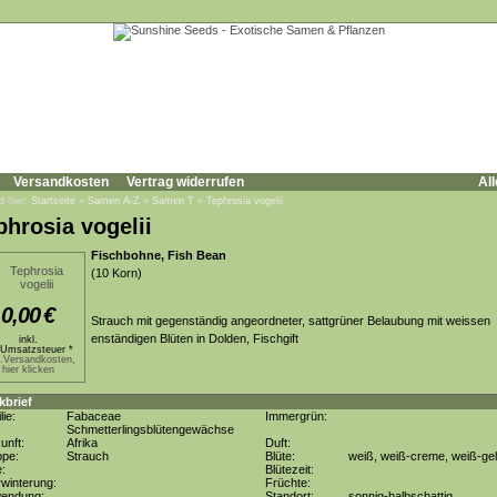
Versandkosten
Vertrag widerrufen
All
d hier:
Startseite
»
Samen A-Z
»
Samen T
»
Tephrosia vogelii
phrosia vogelii
Fischbohne, Fish Bean
(10 Korn)
0,00
€
Strauch mit gegenständig angeordneter, sattgrüner Belaubung mit weissen
enständigen Blüten in Dolden, Fischgift
inkl.
Umsatzsteuer *
l.Versandkosten,
hier klicken
kbrief
lie:
Fabaceae
Immergrün:
Schmetterlingsblütengewächse
unft:
Afrika
Duft:
ppe:
Strauch
Blüte:
weiß, weiß-creme, weiß-gel
e:
Blütezeit:
winterung:
Früchte:
wendung:
Standort:
sonnig-halbschattig