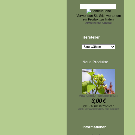
Verwenden Sie Stichworte, um
ein Produkt zu finden.
erweiterte Suche
Hersteller
Neue Produkte
Aganonerion polymorphum
3,00
€
inkl. 7% Umsatzsteuer *
zzgl.Versandkosten, hier klicken
Informationen