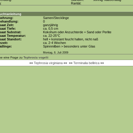
g:
Rarität:
uchtanleitung
mehrung:
Samen/Stecklinge
behandlung:
0
aat Zeit:
ganzjährig
aat Tiefe:
ca. 0,5 cm
aat Substrat:
Kokohum oder Anzuchterde + Sand oder Perlite
saat Temperatur:
ca. 22-25°C
aat Standort:
hell + konstant feucht halten, nicht naß
zeit:
ca. 2-4 Wochen
dlinge:
Spinnmilben > besonders unter Glas
Montag, 6. Juli 2009
be eine Frage zu
Tephrosia vogelii
««
Tephrosia virginiana
««
»»
Terminalia bellirica
»»