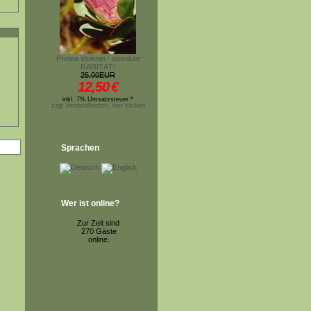
Protea stokoei - absolute
RARITÄT!
25,00EUR
12,50
€
inkl. 7% Umsatzsteuer *
zzgl.Versandkosten, hier klicken
Sprachen
Wer ist online?
Zur Zeit sind
270 Gäste
online.