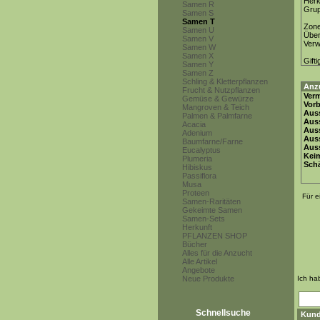
Herk
Samen R
Gru
Samen S
Samen T
Zon
Samen U
Über
Samen V
Ver
Samen W
Samen X
Gifti
Samen Y
Samen Z
Schling & Kletterpflanzen
Anz
Frucht & Nutzpflanzen
Ver
Gemüse & Gewürze
Vor
Mangroven & Teich
Auss
Palmen & Palmfarne
Auss
Acacia
Auss
Adenium
Aus
Baumfarne/Farne
Auss
Eucalyptus
Keim
Plumeria
Schä
Hibiskus
Passiflora
Musa
Proteen
Für e
Samen-Raritäten
Gekeimte Samen
Samen-Sets
Herkunft
PFLANZEN SHOP
Bücher
Alles für die Anzucht
Alle Artikel
Angebote
Neue Produkte
Ich ha
Schnellsuche
Kund