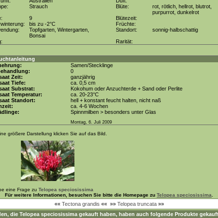
unft:
Australien
Duft:
ppe:
Strauch
Blüte:
rot, rötlich, hellrot, blutrot,
purpurrot, dunkelrot
e:
9
Blütezeit:
winterung:
bis zu -2°C
Früchte:
wendung:
Topfgarten, Wintergarten,
Standort:
sonnig-halbschattig
Bonsai
g:
Rarität:
uchtanleitung
mehrung:
Samen/Stecklinge
behandlung:
0
aat Zeit:
ganzjährig
aat Tiefe:
ca. 0,5 cm
aat Substrat:
Kokohum oder Anzuchterde + Sand oder Perlite
saat Temperatur:
ca. 20-23°C
aat Standort:
hell + konstant feucht halten, nicht naß
zeit:
ca. 4-6 Wochen
dlinge:
Spinnmilben > besonders unter Glas
Montag, 6. Juli 2009
ine größere Darstellung klicken Sie auf das Bild.
be eine Frage zu
Telopea speciosissima
Für weitere Informationen, besuchen Sie bitte die Homepage zu
Telopea speciosissima
.
««
Tectona grandis
««
»»
Telopea truncata
»»
en, die
Telopea speciosissima
gekauft haben, haben auch folgende Produkte gekauf