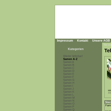
Impressum
Kontakt
Unsere AGB
Sie sin
Kategorien
Te
Wieder lieferbar!
Samen A-Z
Samen A
Samen B
Samen C
Samen D
Samen E
Samen F
Samen G
Samen H
Samen I
Samen J
in
Samen K
zz
Samen L
Samen M
Samen N
Stec
Samen O
Fami
Samen P
Samen Q