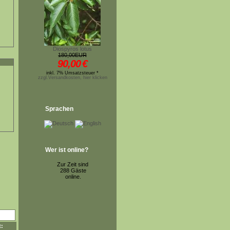
Diospyros lotus
180,00EUR
90,00
€
inkl. 7% Umsatzsteuer *
zzgl.Versandkosten, hier klicken
Sprachen
Wer ist online?
Zur Zeit sind
288 Gäste
online.
t: