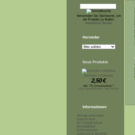
Verwenden Sie Stichworte, um
ein Produkt zu finden.
erweiterte Suche
Hersteller
Neue Produkte
Ipomoea cordofana
2,50
€
inkl. 7% Umsatzsteuer *
zzgl.Versandkosten, hier klicken
Informationen
Vertrag widerrufen
Datenschutz
EU Umsatzsteuer
Bestellablauf
Zahlungsarten
Lieferung & Versand