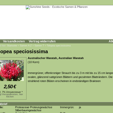
Versandkosten
Vertrag widerrufen
All
d hier:
Startseite
»
Samen A-Z
»
Samen T
»
Telopea speciosissima
lopea speciosissima
Australischer Waratah, Australian Waratah
(10 Korn)
immergrüner, offenkroniger Strauch bis zu 3 m mit bis zu 15 cm lange
ovalen, glänzend sattgrünen Blättern und gezahnten Blatträndern. Die
strahlend roten Blüten erscheinen in endständigen Brakteen
2,50
€
kl. 7% Umsatzsteuer *
gl.Versandkosten, hier
klicken
kbrief
lie:
Proteaceae Proteusgewächse
Immergrün:
ja
Silberbaumgewächse