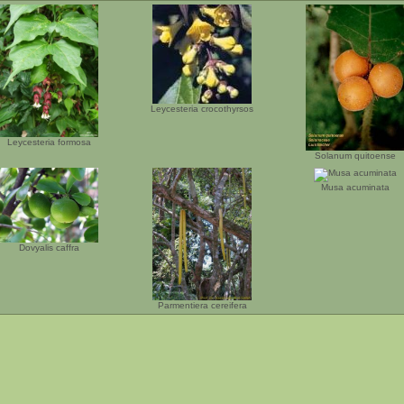
Leycesteria crocothyrsos
Leycesteria formosa
Solanum quitoense
Musa acuminata
Dovyalis caffra
Parmentiera cereifera