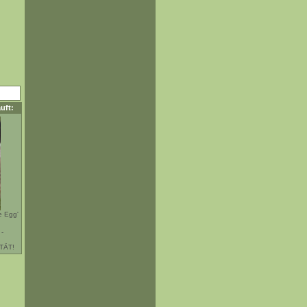
uft:
e Egg'
ITÄT!