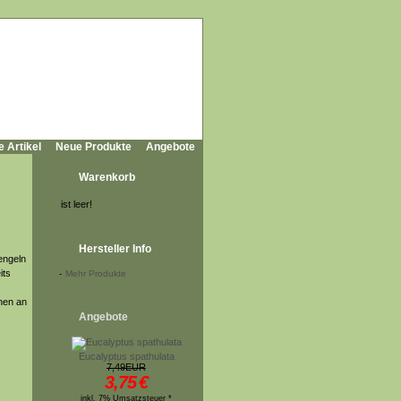
e Artikel
Neue Produkte
Angebote
Warenkorb
ist leer!
Hersteller Info
engeln
its
-
Mehr Produkte
inen an
Angebote
Eucalyptus spathulata
7,49EUR
3,75
€
inkl. 7% Umsatzsteuer *