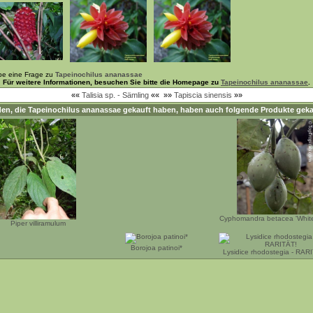
be eine Frage zu
Tapeinochilus ananassae
Für weitere Informationen, besuchen Sie bitte die Homepage zu
Tapeinochilus ananassae
.
««
Talisia sp. - Sämling
««
»»
Tapiscia sinensis
»»
en, die
Tapeinochilus ananassae
gekauft haben, haben auch folgende Produkte geka
Cyphomandra betacea 'Whit
Piper villiramulum
Borojoa patinoi*
Lysidice rhodostegia - RAR