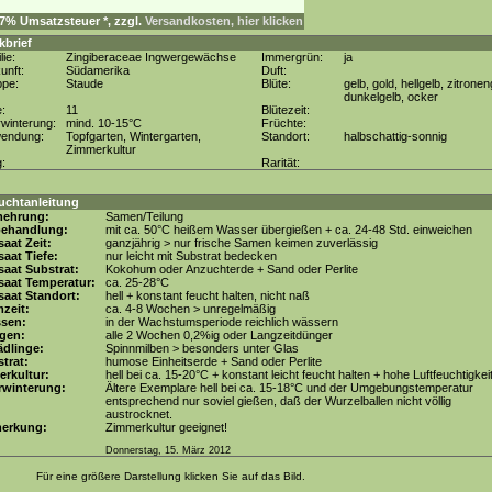
. 7% Umsatzsteuer *, zzgl.
Versandkosten, hier klicken
kbrief
lie:
Zingiberaceae Ingwergewächse
Immergrün:
ja
unft:
Südamerika
Duft:
ppe:
Staude
Blüte:
gelb, gold, hellgelb, zitronen
dunkelgelb, ocker
e:
11
Blütezeit:
winterung:
mind. 10-15°C
Früchte:
wendung:
Topfgarten, Wintergarten,
Standort:
halbschattig-sonnig
Zimmerkultur
g:
Rarität:
uchtanleitung
mehrung:
Samen/Teilung
behandlung:
mit ca. 50°C heißem Wasser übergießen + ca. 24-48 Std. einweichen
aat Zeit:
ganzjährig > nur frische Samen keimen zuverlässig
aat Tiefe:
nur leicht mit Substrat bedecken
aat Substrat:
Kokohum oder Anzuchterde + Sand oder Perlite
saat Temperatur:
ca. 25-28°C
aat Standort:
hell + konstant feucht halten, nicht naß
zeit:
ca. 4-8 Wochen > unregelmäßig
ssen:
in der Wachstumsperiode reichlich wässern
gen:
alle 2 Wochen 0,2%ig oder Langzeitdünger
dlinge:
Spinnmilben > besonders unter Glas
trat:
humose Einheitserde + Sand oder Perlite
erkultur:
hell bei ca. 15-20°C + konstant leicht feucht halten + hohe Luftfeuchtigkei
rwinterung:
Ältere Exemplare hell bei ca. 15-18°C und der Umgebungstemperatur
entsprechend nur soviel gießen, daß der Wurzelballen nicht völlig
austrocknet.
erkung:
Zimmerkultur geeignet!
Donnerstag, 15. März 2012
Für eine größere Darstellung klicken Sie auf das Bild.