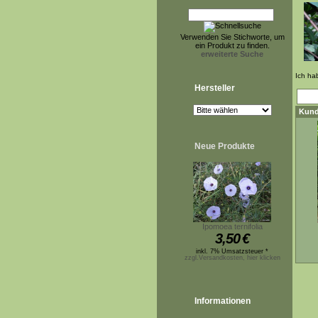
Verwenden Sie Stichworte, um
ein Produkt zu finden.
erweiterte Suche
Ich ha
Hersteller
Kund
Neue Produkte
Ipomoea ternifolia
3,50
€
inkl. 7% Umsatzsteuer *
zzgl.Versandkosten, hier klicken
Informationen