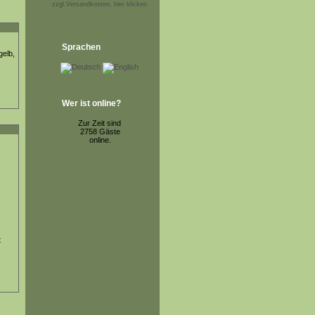
zzgl.Versandkosten, hier klicken
Sprachen
gelb,
Wer ist online?
Zur Zeit sind
2758 Gäste
online.
t