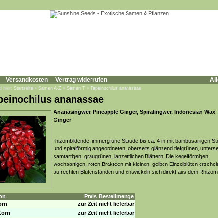
Versandkosten
Vertrag widerrufen
All
d hier:
Startseite
»
Samen A-Z
»
Samen T
»
Tapeinochilus ananassae
peinochilus ananassae
Ananasingwer, Pineapple Ginger, Spiralingwer, Indonesian Wax
Ginger
rhizombildende, immergrüne Staude bis ca. 4 m mit bambusartigen St
und spiralförmig angeordneten, oberseits glänzend tiefgrünen, unterse
samtartigen, graugrünen, lanzettlichen Blättern. Die kegelförmigen,
wachsartigen, roten Brakteen mit kleinen, gelben Einzelblüten ersche
aufrechten Blütenständen und entwickeln sich direkt aus dem Rhizom
on
Preis
Bestellmenge
orn
zur Zeit nicht lieferbar
Korn
zur Zeit nicht lieferbar