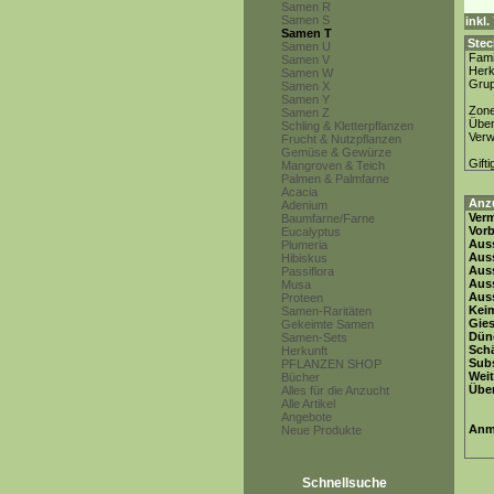
Samen R
Samen S
inkl
Samen T
Stec
Samen U
Fami
Samen V
Herk
Samen W
Gru
Samen X
Samen Y
Zon
Samen Z
Über
Schling & Kletterpflanzen
Ver
Frucht & Nutzpflanzen
Gemüse & Gewürze
Gifti
Mangroven & Teich
Palmen & Palmfarne
Acacia
Anz
Adenium
Ver
Baumfarne/Farne
Vor
Eucalyptus
Auss
Plumeria
Auss
Hibiskus
Auss
Passiflora
Aus
Musa
Auss
Proteen
Keim
Samen-Raritäten
Gie
Gekeimte Samen
Dün
Samen-Sets
Schä
Herkunft
Subs
PFLANZEN SHOP
Weit
Bücher
Übe
Alles für die Anzucht
Alle Artikel
Angebote
Anm
Neue Produkte
Schnellsuche