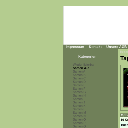
Impressum
Kontakt
Unsere AGB
Sie sin
Kategorien
Ta
Wieder lieferbar!
Samen A-Z
Samen A
Samen B
Samen C
Samen D
Samen E
Samen F
Samen G
Samen H
Samen I
Samen J
Samen K
Samen L
Samen M
Opti
Samen N
Samen O
10 K
Samen P
100 
Samen Q