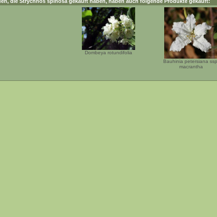
en, die
Strychnos spinosa
gekauft haben, haben auch folgende Produkte gekauft:
Dombeya rotundifolia
Bauhinia petersiana ssp
macrantha