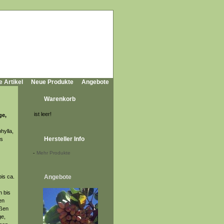
e Artikel
Neue Produkte
Angebote
Warenkorb
ist leer!
ge,
hylla,
Hersteller Info
os
-
Mehr Produkte
is ca.
Angebote
n bis
en
ißen
ge,