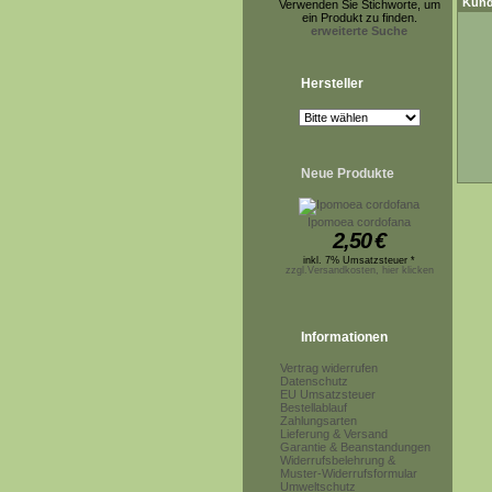
Kund
Verwenden Sie Stichworte, um
ein Produkt zu finden.
erweiterte Suche
Hersteller
Neue Produkte
Ipomoea cordofana
2,50
€
inkl. 7% Umsatzsteuer *
zzgl.Versandkosten, hier klicken
Informationen
Vertrag widerrufen
Datenschutz
EU Umsatzsteuer
Bestellablauf
Zahlungsarten
Lieferung & Versand
Garantie & Beanstandungen
Widerrufsbelehrung &
Muster-Widerrufsformular
Umweltschutz