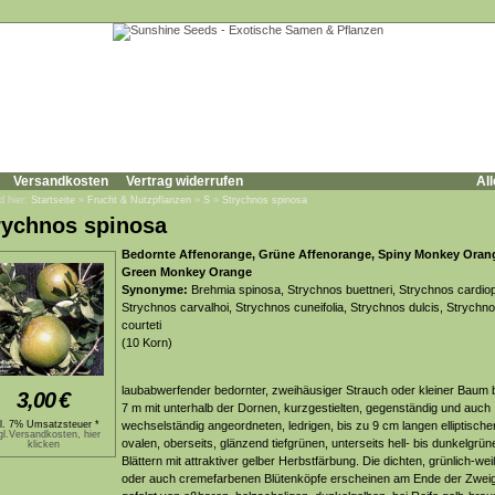
Versandkosten
Vertrag widerrufen
All
d hier:
Startseite
»
Frucht & Nutzpflanzen
»
S
»
Strychnos spinosa
rychnos spinosa
Bedornte Affenorange, Grüne Affenorange, Spiny Monkey Oran
Green Monkey Orange
Synonyme:
Brehmia spinosa, Strychnos buettneri, Strychnos cardiop
Strychnos carvalhoi, Strychnos cuneifolia, Strychnos dulcis, Strychn
courteti
(10 Korn)
laubabwerfender bedornter, zweihäusiger Strauch oder kleiner Baum b
3,00
€
7 m mit unterhalb der Dornen, kurzgestielten, gegenständig und auch
kl. 7% Umsatzsteuer *
wechselständig angeordneten, ledrigen, bis zu 9 cm langen elliptische
gl.Versandkosten, hier
ovalen, oberseits, glänzend tiefgrünen, unterseits hell- bis dunkelgrün
klicken
Blättern mit attraktiver gelber Herbstfärbung. Die dichten, grünlich-we
oder auch cremefarbenen Blütenköpfe erscheinen am Ende der Zwei