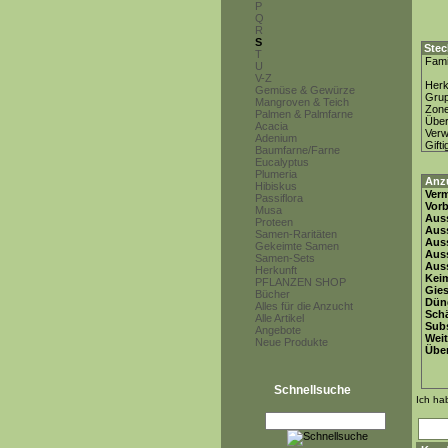
P
Q
R
S
Stec
T
Fami
U
V-Z
Herk
Gemüse & Gewürze
Gru
Mangroven & Teich
Zon
Palmen & Palmfarne
Über
Acacia
Ver
Adenium
Gifti
Baumfarne/Farne
Eucalyptus
Plumeria
Anz
Hibiskus
Ver
Passiflora
Vor
Musa
Auss
Proteen
Auss
Samen-Raritäten
Auss
Gekeimte Samen
Aus
Samen-Sets
Auss
Herkunft
Keim
PFLANZEN SHOP
Gie
Bücher
Dün
Alles für die Anzucht
Schä
Alle Artikel
Subs
Angebote
Weit
Neue Produkte
Übe
Schnellsuche
Ich ha