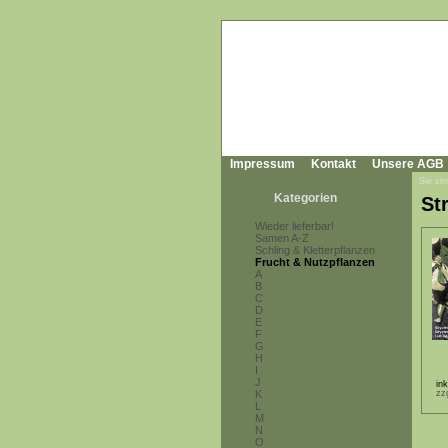
Impressum
Kontakt
Unsere AGB
Sie sin
Kategorien
St
Wieder lieferbar!
Samen A-Z
Schling & Kletterpflanzen
Frucht & Nutzpflanzen
A
B
C
D
E
F
G
H
I
J
in
K
zz
L
M
N
O