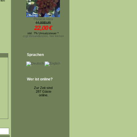
unen
Pistacia vera
44,00EUR
22,00
€
inkl. 7% Umsatzsteuer *
zzgl.Versandkosten, hier klicken
Sprachen
Wer ist online?
Zur Zeit sind
287 Gäste
online.