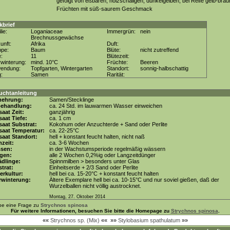
gefolgt von eßbaren, holzschaligen, dunkelgelben, bei Reife gelb-bra
Früchten mit süß-saurem Geschmack
kbrief
lie:
Loganiaceae
Immergrün:
nein
Brechnussgewächse
unft:
Afrika
Duft:
ppe:
Baum
Blüte:
nicht zutreffend
e:
11
Blütezeit:
winterung:
mind. 10°C
Früchte:
Beeren
wendung:
Topfgarten, Wintergarten
Standort:
sonnig-halbschattig
g:
Samen
Rarität:
uchtanleitung
mehrung:
Samen/Stecklinge
behandlung:
ca. 24 Std. im lauwarmen Wasser einweichen
aat Zeit:
ganzjährig
aat Tiefe:
ca. 1 cm
aat Substrat:
Kokohum oder Anzuchterde + Sand oder Perlite
saat Temperatur:
ca. 22-25°C
aat Standort:
hell + konstant feucht halten, nicht naß
zeit:
ca. 3-6 Wochen
ssen:
in der Wachstumsperiode regelmäßig wässern
gen:
alle 2 Wochen 0,2%ig oder Langzeitdünger
dlinge:
Spinnmilben > besonders unter Glas
trat:
Einheitserde + 2/3 Sand oder Perlite
erkultur:
hell bei ca. 15-20°C + konstant feucht halten
rwinterung:
Ältere Exemplare hell bei ca. 10-15°C und nur soviel gießen, daß der
Wurzelballen nicht völlig austrocknet.
Montag, 27. Oktober 2014
be eine Frage zu
Strychnos spinosa
Für weitere Informationen, besuchen Sie bitte die Homepage zu
Strychnos spinosa
.
««
Strychnos sp. (Mix)
««
»»
Stylobasium spathulatum
»»