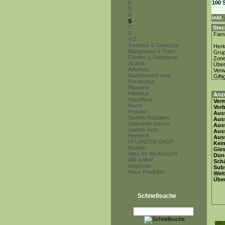
100 
P
Q
R
inkl
S
T
Stec
U
Fami
V-Z
Gemüse & Gewürze
Herk
Mangroven & Teich
Gru
Palmen & Palmfarne
Zon
Acacia
Über
Adenium
Ver
Baumfarne/Farne
Gifti
Eucalyptus
Plumeria
Hibiskus
Anz
Passiflora
Ver
Musa
Vor
Proteen
Auss
Samen-Raritäten
Auss
Gekeimte Samen
Auss
Samen-Sets
Aus
Herkunft
Auss
PFLANZEN SHOP
Keim
Bücher
Gie
Alles für die Anzucht
Dün
Alle Artikel
Schä
Angebote
Subs
Neue Produkte
Weit
Übe
Schnellsuche