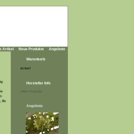
e Artikel
Neue Produkte
Angebote
Warenkorb
ist leer!
ig
Hersteller Info
ie
-
Mehr Produkte
en
 lila
Angebote