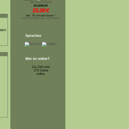
Mucuna holtonii
30,00EUR
15,00
€
inkl. 7% Umsatzsteuer *
zzgl.Versandkosten, hier klicken
blich
Sprachen
Wer ist online?
Zur Zeit sind
272 Gäste
online.