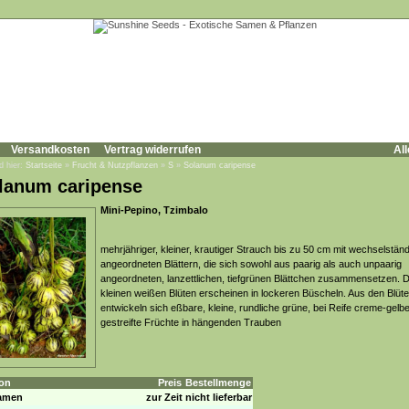
Versandkosten
Vertrag widerrufen
All
d hier:
Startseite
»
Frucht & Nutzpflanzen
»
S
»
Solanum caripense
lanum caripense
Mini-Pepino, Tzimbalo
mehrjähriger, kleiner, krautiger Strauch bis zu 50 cm mit wechselständ
angeordneten Blättern, die sich sowohl aus paarig als auch unpaarig
angeordneten, lanzettlichen, tiefgrünen Blättchen zusammensetzen. D
kleinen weißen Blüten erscheinen in lockeren Büscheln. Aus den Blüt
entwickeln sich eßbare, kleine, rundliche grüne, bei Reife creme-gelbe,
gestreifte Früchte in hängenden Trauben
on
Preis
Bestellmenge
amen
zur Zeit nicht lieferbar