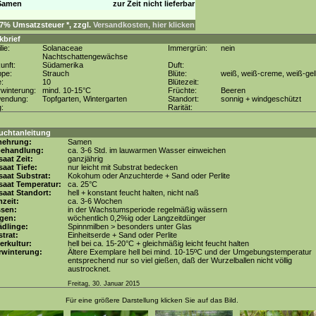
Samen
zur Zeit nicht lieferbar
. 7% Umsatzsteuer *, zzgl.
Versandkosten, hier klicken
kbrief
lie:
Solanaceae
Immergrün:
nein
Nachtschattengewächse
unft:
Südamerika
Duft:
ppe:
Strauch
Blüte:
weiß, weiß-creme, weiß-gel
e:
10
Blütezeit:
winterung:
mind. 10-15°C
Früchte:
Beeren
wendung:
Topfgarten, Wintergarten
Standort:
sonnig + windgeschützt
g:
Rarität:
uchtanleitung
mehrung:
Samen
behandlung:
ca. 3-6 Std. im lauwarmen Wasser einweichen
aat Zeit:
ganzjährig
aat Tiefe:
nur leicht mit Substrat bedecken
aat Substrat:
Kokohum oder Anzuchterde + Sand oder Perlite
saat Temperatur:
ca. 25°C
aat Standort:
hell + konstant feucht halten, nicht naß
zeit:
ca. 3-6 Wochen
ssen:
in der Wachstumsperiode regelmäßig wässern
gen:
wöchentlich 0,2%ig oder Langzeitdünger
dlinge:
Spinnmilben > besonders unter Glas
trat:
Einheitserde + Sand oder Perlite
erkultur:
hell bei ca. 15-20°C + gleichmäßig leicht feucht halten
rwinterung:
Ältere Exemplare hell bei mind. 10-15ºC und der Umgebungstemperatur
entsprechend nur so viel gießen, daß der Wurzelballen nicht völlig
austrocknet.
Freitag, 30. Januar 2015
Für eine größere Darstellung klicken Sie auf das Bild.