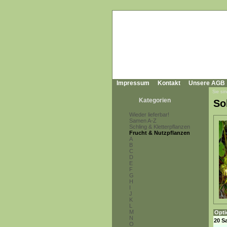
Impressum
Kontakt
Unsere AGB
Sie sin
Kategorien
So
Wieder lieferbar!
Samen A-Z
Schling & Kletterpflanzen
Frucht & Nutzpflanzen
A
B
C
D
E
F
G
H
I
J
K
L
M
Opti
N
20 S
O