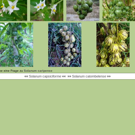
be eine Frage zu
Solanum caripense
««
Solanum capsiciforme
««
»»
Solanum catombelense
»»