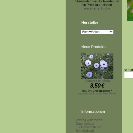
Verwenden Sie Stichworte, um
ein Produkt zu finden.
erweiterte Suche
Hersteller
Neue Produkte
Ich ha
Ipomoea ternifolia
3,50
€
inkl. 7% Umsatzsteuer *
zzgl.Versandkosten, hier klicken
Informationen
Vertrag widerrufen
Datenschutz
EU Umsatzsteuer
Bestellablauf