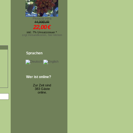
Pistacia vera
44,00EUR
22,00
€
inkl. 7% Umsatzsteuer *
zzgl.Versandkosten, hier klicken
Sprachen
Wer ist online?
Zur Zeit sind
383 Gäste
online.