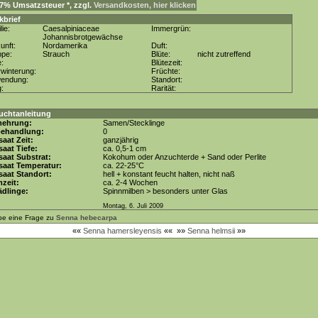
. 7% Umsatzsteuer *, zzgl.
Versandkosten, hier klicken
kbrief
lie:
Caesalpiniaceae
Immergrün:
Johannisbrotgewächse
unft:
Nordamerika
Duft:
ppe:
Strauch
Blüte:
nicht zutreffend
e:
Blütezeit:
winterung:
Früchte:
wendung:
Standort:
g:
Rarität:
uchtanleitung
mehrung:
Samen/Stecklinge
behandlung:
0
aat Zeit:
ganzjährig
aat Tiefe:
ca. 0,5-1 cm
aat Substrat:
Kokohum oder Anzuchterde + Sand oder Perlite
saat Temperatur:
ca. 22-25°C
aat Standort:
hell + konstant feucht halten, nicht naß
zeit:
ca. 2-4 Wochen
dlinge:
Spinnmilben > besonders unter Glas
Montag, 6. Juli 2009
be eine Frage zu
Senna hebecarpa
««
Senna hamersleyensis
««
»»
Senna helmsii
»»