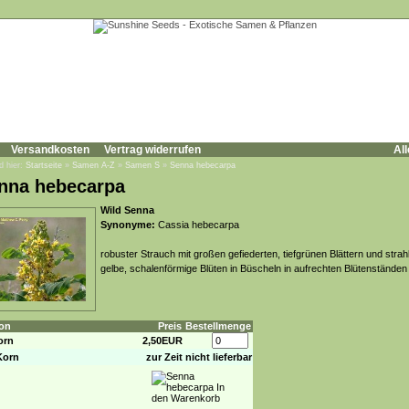
Versandkosten
Vertrag widerrufen
All
d hier:
Startseite
»
Samen A-Z
»
Samen S
»
Senna hebecarpa
nna hebecarpa
Wild Senna
Synonyme:
Cassia hebecarpa
robuster Strauch mit großen gefiederten, tiefgrünen Blättern und strah
gelbe, schalenförmige Blüten in Büscheln in aufrechten Blütenständen
on
Preis
Bestellmenge
orn
2,50EUR
Korn
zur Zeit nicht lieferbar