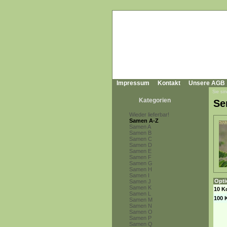
Impressum
Kontakt
Unsere AGB
Sie sin
Kategorien
Se
Wieder lieferbar!
Samen A-Z
Samen A
Samen B
Samen C
Samen D
Samen E
Samen F
Samen G
Samen H
Samen I
Opti
Samen J
Samen K
10 K
Samen L
100 
Samen M
Samen N
Samen O
Samen P
Samen Q