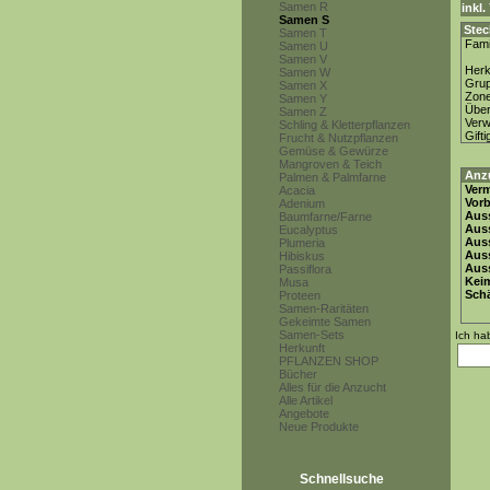
Samen R
inkl
Samen S
Stec
Samen T
Fami
Samen U
Samen V
Herk
Samen W
Gru
Samen X
Zon
Samen Y
Über
Samen Z
Ver
Schling & Kletterpflanzen
Gifti
Frucht & Nutzpflanzen
Gemüse & Gewürze
Mangroven & Teich
Anz
Palmen & Palmfarne
Ver
Acacia
Vor
Adenium
Auss
Baumfarne/Farne
Auss
Eucalyptus
Auss
Plumeria
Aus
Hibiskus
Auss
Passiflora
Keim
Musa
Schä
Proteen
Samen-Raritäten
Gekeimte Samen
Samen-Sets
Ich ha
Herkunft
PFLANZEN SHOP
Bücher
Alles für die Anzucht
Alle Artikel
Angebote
Neue Produkte
Schnellsuche