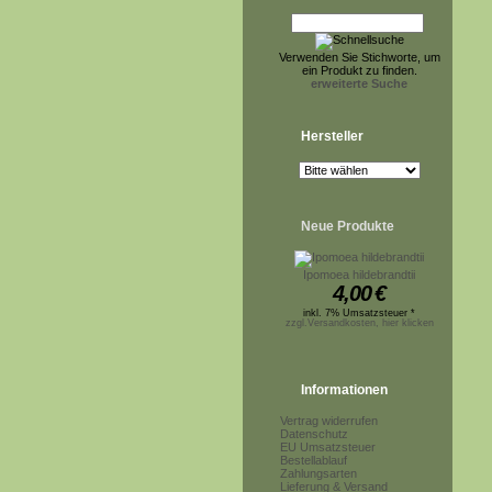
Verwenden Sie Stichworte, um
ein Produkt zu finden.
erweiterte Suche
Hersteller
Neue Produkte
Ipomoea hildebrandtii
4,00
€
inkl. 7% Umsatzsteuer *
zzgl.Versandkosten, hier klicken
Informationen
Vertrag widerrufen
Datenschutz
EU Umsatzsteuer
Bestellablauf
Zahlungsarten
Lieferung & Versand