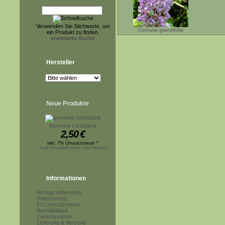
Verwenden Sie Stichworte, um
Cornutia grandifolia
ein Produkt zu finden.
erweiterte Suche
Hersteller
Neue Produkte
Ipomoea cordofana
2,50
€
inkl. 7% Umsatzsteuer *
zzgl.Versandkosten, hier klicken
Informationen
Vertrag widerrufen
Datenschutz
EU Umsatzsteuer
Bestellablauf
Zahlungsarten
Lieferung & Versand