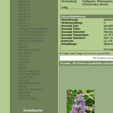
Verwendung:
Topfgarten, Wintergarten
Samen R
Zimmerkultur, Bonsai
Samen S
Giftig:
Samen T
Samen U
Samen V
Anzuchtanleitung
Samen W
Samen X
Vermehrung:
Samen/
Samen Y
Vorbehandlung:
0
Samen Z
Aussaat Zeit:
ganzjäh
Schling & Kletterpflanzen
Aussaat Tiefe:
nur lei
Frucht & Nutzpflanzen
Aussaat Substrat:
Kokohum
Gemüse & Gewürze
Aussaat Temperatur:
ca. 25°
Mangroven & Teich
Aussaat Standort:
hell + 
Palmen & Palmfarne
Keimzeit:
ca. 4-
Acacia
Schädlinge:
Spinnmi
Adenium
Samstag,
Baumfarne/Farne
Eucalyptus
Ich habe eine Frage zu
Premna quadrifolia
Plumeria
««
Pouteria torta
Hibiskus
Passiflora
Kunden, die
Premna quadrifolia
gekauft
Musa
Proteen
Samen-Raritäten
Gekeimte Samen
Samen-Sets
Herkunft
PFLANZEN SHOP
Bücher
Alles für die Anzucht
Alle Artikel
Angebote
Neue Produkte
Schnellsuche