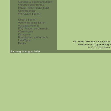
Garantie & Beanstandungen
Widerrufsbelehrung &
Muster-Widerrufsformular
Umweltschutz
Wir kaufen Samen
------------------------
Unsere Samen
Vermehrung mit Samen
Aussaatanleitung
FAQ-Fragen zur Anzucht
Warnhinweis
Klimazone
Botanisches Wörterbuch
Link-Tipps
Alle Preise inklusive
Umsatzsteue
Danke
Verkauf unter Zugrundelegu
© 2015-2026 Peter
Samstag, 8. August 2026