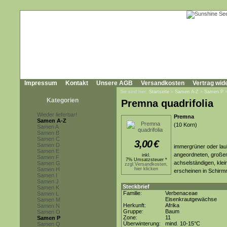
Impressum
Kontakt
Unsere AGB
Versandkosten
Vertrag wid
Sie sind hier:
Startseite
»
Samen A-Z
»
Samen P
Kategorien
Premna quadrifolia
Wieder lieferbar!
Premna
Samen A-Z
(10 Korn)
Samen A
Samen B
Samen C
3,00
€
Samen D
immergrüner oder lau
Samen E
angeordneten, großen,
inkl.
Samen F
7% Umsatzsteuer *
achselständigen, klei
Samen G
zzgl.Versandkosten,
Samen H
hier klicken
erscheinen in Schirmr
Samen I
Samen J
Steckbrief
Samen K
Familie:
Verbenaceae
Samen L
Eisenkrautgewächse
Samen M
Herkunft:
Afrika
Samen N
Gruppe:
Baum
Samen O
Zone:
11
Samen P
Überwinterung:
mind. 10-15°C
Samen Q