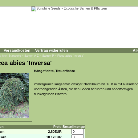
Versandkosten
Vertrag widerrufen
All
d hier:
Startseite
»
Samen A-Z
»
Samen P
»
Picea abies 'Inversa'
cea abies 'Inversa'
Hängefichte, Trauerfichte
immergrüner, langsamwüchsiger Nadelbaum bis zu 8 m mit ausladen
überhängenden Ästen, die den Boden berühren und nadelförmigen
dunkelgrünen Blättern
on
Preis
Bestellmenge
orn
2,80EUR
Korn
10,17EUR