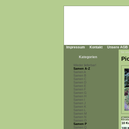
Impressum
Kontakt
Unsere AGB
Sie sin
Kategorien
Pi
Wieder lieferbar!
Samen A-Z
Samen A
Samen B
Samen C
Samen D
Samen E
Samen F
Samen G
Samen H
Samen I
Samen J
Samen K
Samen L
Samen M
Samen N
Opti
Samen O
10 K
Samen P
Samen Q
100 