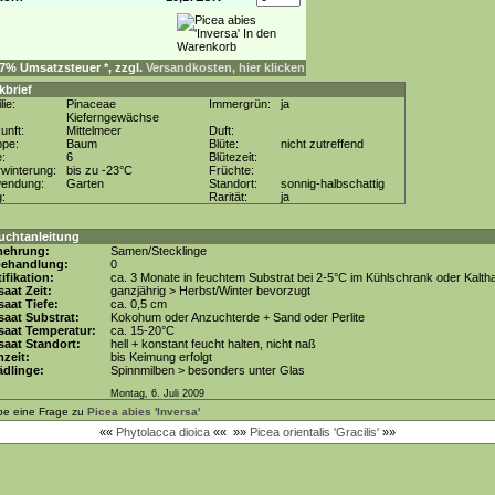
. 7% Umsatzsteuer *, zzgl.
Versandkosten, hier klicken
kbrief
lie:
Pinaceae
Immergrün:
ja
Kieferngewächse
unft:
Mittelmeer
Duft:
ppe:
Baum
Blüte:
nicht zutreffend
e:
6
Blütezeit:
winterung:
bis zu -23°C
Früchte:
wendung:
Garten
Standort:
sonnig-halbschattig
g:
Rarität:
ja
uchtanleitung
mehrung:
Samen/Stecklinge
behandlung:
0
tifikation:
ca. 3 Monate in feuchtem Substrat bei 2-5°C im Kühlschrank oder Kalth
aat Zeit:
ganzjährig > Herbst/Winter bevorzugt
aat Tiefe:
ca. 0,5 cm
aat Substrat:
Kokohum oder Anzuchterde + Sand oder Perlite
saat Temperatur:
ca. 15-20°C
aat Standort:
hell + konstant feucht halten, nicht naß
zeit:
bis Keimung erfolgt
dlinge:
Spinnmilben > besonders unter Glas
Montag, 6. Juli 2009
be eine Frage zu
Picea abies 'Inversa'
««
Phytolacca dioica
««
»»
Picea orientalis 'Gracilis'
»»