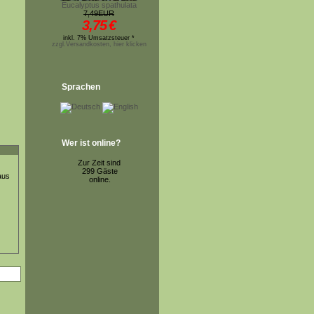
Eucalyptus spathulata
7,49EUR
3,75
€
inkl. 7% Umsatzsteuer *
zzgl.Versandkosten, hier klicken
Sprachen
Wer ist online?
Zur Zeit sind
299 Gäste
aus
online.