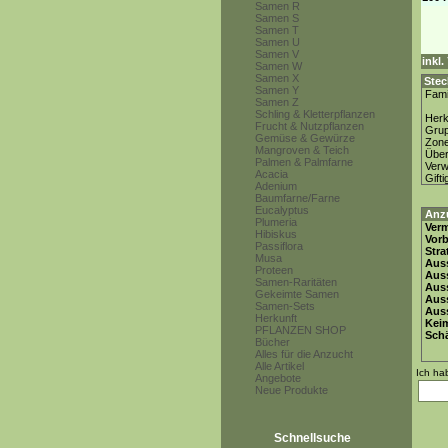
Samen R
Samen S
Samen T
Samen U
Samen V
inkl
Samen W
Samen X
Stec
Samen Y
Fami
Samen Z
Schling & Kletterpflanzen
Herk
Frucht & Nutzpflanzen
Gru
Gemüse & Gewürze
Zon
Mangroven & Teich
Über
Palmen & Palmfarne
Ver
Acacia
Gifti
Adenium
Baumfarne/Farne
Eucalyptus
Anz
Plumeria
Ver
Hibiskus
Vor
Passiflora
Stra
Musa
Auss
Proteen
Auss
Samen-Raritäten
Auss
Gekeimte Samen
Aus
Samen-Sets
Auss
Herkunft
Keim
PFLANZEN SHOP
Schä
Bücher
Alles für die Anzucht
Alle Artikel
Ich ha
Angebote
Neue Produkte
Schnellsuche