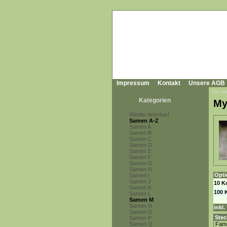
Impressum
Kontakt
Unsere AGB
Sie sin
Kategorien
My
Wieder lieferbar!
Samen A-Z
Samen A
Samen B
Samen C
Samen D
Samen E
Samen F
Samen G
Samen H
Opti
Samen I
Samen J
10 K
Samen K
100 
Samen L
Samen M
Samen N
inkl
Samen O
Stec
Samen P
Samen Q
Fami