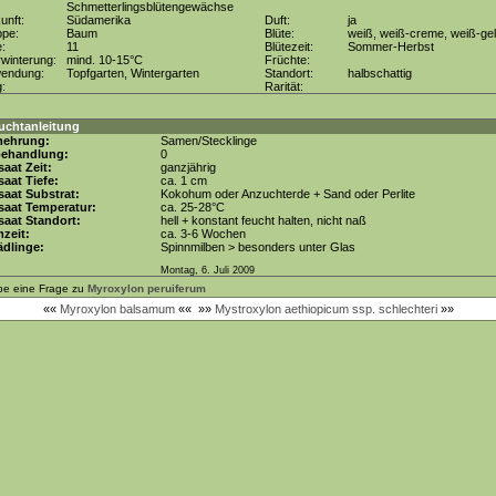
Schmetterlingsblütengewächse
unft:
Südamerika
Duft:
ja
ppe:
Baum
Blüte:
weiß, weiß-creme, weiß-gel
e:
11
Blütezeit:
Sommer-Herbst
winterung:
mind. 10-15°C
Früchte:
wendung:
Topfgarten, Wintergarten
Standort:
halbschattig
g:
Rarität:
uchtanleitung
mehrung:
Samen/Stecklinge
behandlung:
0
aat Zeit:
ganzjährig
aat Tiefe:
ca. 1 cm
aat Substrat:
Kokohum oder Anzuchterde + Sand oder Perlite
saat Temperatur:
ca. 25-28°C
aat Standort:
hell + konstant feucht halten, nicht naß
zeit:
ca. 3-6 Wochen
dlinge:
Spinnmilben > besonders unter Glas
Montag, 6. Juli 2009
be eine Frage zu
Myroxylon peruiferum
««
Myroxylon balsamum
««
»»
Mystroxylon aethiopicum ssp. schlechteri
»»