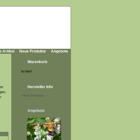
e Artikel
Neue Produkte
Angebote
Warenkorb
ist leer!
Hersteller Info
en
gen,
-
Mehr Produkte
n
Angebote