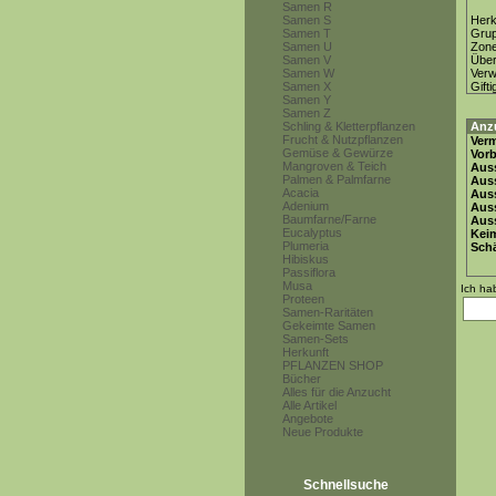
Samen R
Samen S
Herk
Samen T
Gru
Samen U
Zon
Samen V
Über
Samen W
Ver
Samen X
Gifti
Samen Y
Samen Z
Schling & Kletterpflanzen
Anz
Frucht & Nutzpflanzen
Ver
Gemüse & Gewürze
Vor
Mangroven & Teich
Auss
Palmen & Palmfarne
Auss
Acacia
Auss
Adenium
Aus
Baumfarne/Farne
Auss
Eucalyptus
Keim
Plumeria
Schä
Hibiskus
Passiflora
Musa
Ich ha
Proteen
Samen-Raritäten
Gekeimte Samen
Samen-Sets
Herkunft
PFLANZEN SHOP
Bücher
Alles für die Anzucht
Alle Artikel
Angebote
Neue Produkte
Schnellsuche