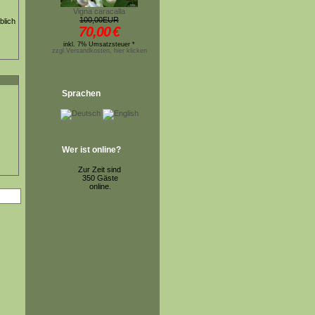
Vigna caracalla
100,00EUR
blich
70,00
€
inkl. 7% Umsatzsteuer *
zzgl.Versandkosten, hier klicken
Sprachen
Wer ist online?
Zur Zeit sind
350 Gäste
online.