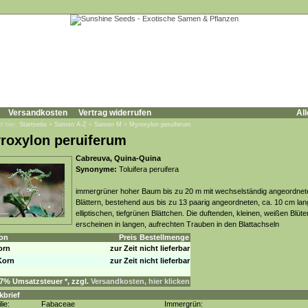
Versandkosten
Vertrag widerrufen
All
d hier:
Startseite
»
Samen A-Z
»
Samen M
»
Myroxylon peruiferum
roxylon peruiferum
Cabreuva, Quina-Quina
Synonyme:
Toluifera peruifera
immergrüner hoher Baum bis zu 20 m mit wechselständig angeordnet
Blättern, bestehend aus bis zu 13 paarig angeordneten, ca. 10 cm lan
elliptischen, tiefgrünen Blättchen. Die duftenden, kleinen, weißen Blüte
erscheinen in langen, aufrechten Trauben in den Blattachseln
on
Preis
Bestellmenge
orn
zur Zeit nicht lieferbar
Korn
zur Zeit nicht lieferbar
. 7% Umsatzsteuer *, zzgl.
Versandkosten, hier klicken
kbrief
lie:
Fabaceae
Immergrün: