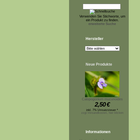
Verwenden Sie Stichworte, um
ein Produkt zu finden.
erweiterte Suche
Hersteller
Neue Produkte
Calopogonium mucunoides
2,50
€
inkl. 7% Umsatzsteuer *
zzgl.Versandkosten, hier klicken
Informationen