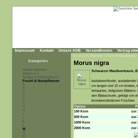
Impressum
Kontakt
Unsere AGB
Versandkosten
Vertrag wid
Sie sind hier:
Startseite
»
Frucht & Nutzpflanzen
Kategorien
Morus nigra
Wieder lieferbar!
Schwarzer Maulbeerbaum, Bl
Samen A-Z
Schling & Kletterpflanzen
Frucht & Nutzpflanzen
laubabwerfender, ausladender 
A
cm langen und 15 cm breiten, ti
B
behaarten, tiefgrünen Blättern.
C
D
den Blattachseln, gefolgt von 
E
brombeerähnlichen Früchten
F
Option
P
G
H
100 Korn
zur 
I
500 Korn
zur 
J
K
1000 Korn
zur 
L
2000 Korn
zur 
M
N
O