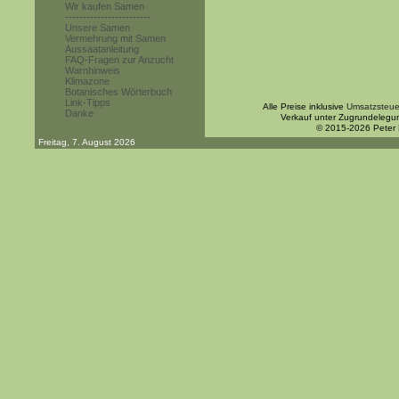
Wir kaufen Samen
------------------------
Unsere Samen
Vermehrung mit Samen
Aussaatanleitung
FAQ-Fragen zur Anzucht
Warnhinweis
Klimazone
Botanisches Wörterbuch
Link-Tipps
Alle Preise inklusive
Umsatzsteue
Danke
Verkauf unter Zugrundelegu
© 2015-2026 Peter
Freitag, 7. August 2026