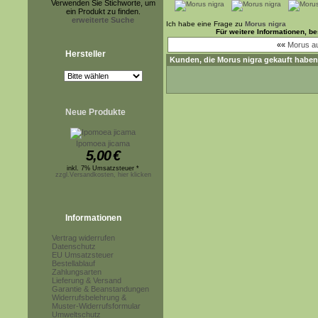
Verwenden Sie Stichworte, um
ein Produkt zu finden.
erweiterte Suche
Ich habe eine Frage zu
Morus nigra
Für weitere Informationen, b
««
Morus au
Hersteller
Kunden, die
Morus nigra
gekauft haben
Neue Produkte
Ipomoea jicama
5,00
€
inkl. 7% Umsatzsteuer *
zzgl.Versandkosten, hier klicken
Informationen
Vertrag widerrufen
Datenschutz
EU Umsatzsteuer
Bestellablauf
Zahlungsarten
Lieferung & Versand
Garantie & Beanstandungen
Widerrufsbelehrung &
Muster-Widerrufsformular
Umweltschutz