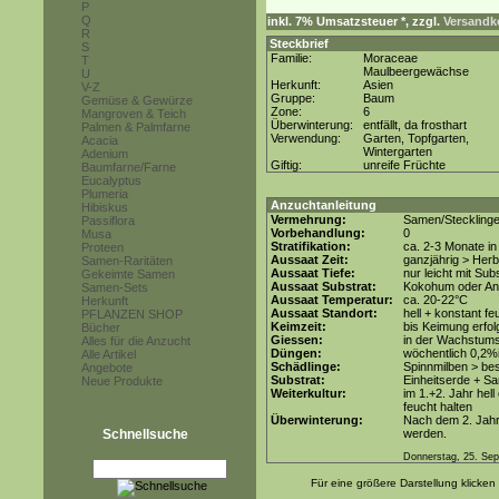
P
Q
inkl. 7% Umsatzsteuer *, zzgl.
Versandko
R
Steckbrief
S
Familie:
Moraceae
T
Maulbeergewächse
U
Herkunft:
Asien
V-Z
Gruppe:
Baum
Gemüse & Gewürze
Zone:
6
Mangroven & Teich
Überwinterung:
entfällt, da frosthart
Palmen & Palmfarne
Verwendung:
Garten, Topfgarten,
Acacia
Wintergarten
Adenium
Giftig:
unreife Früchte
Baumfarne/Farne
Eucalyptus
Plumeria
Anzuchtanleitung
Hibiskus
Vermehrung:
Samen/Steckling
Passiflora
Vorbehandlung:
0
Musa
Stratifikation:
ca. 2-3 Monate in
Proteen
Aussaat Zeit:
ganzjährig > Herb
Samen-Raritäten
Aussaat Tiefe:
nur leicht mit Su
Gekeimte Samen
Aussaat Substrat:
Kokohum oder Anz
Samen-Sets
Aussaat Temperatur:
ca. 20-22°C
Herkunft
Aussaat Standort:
hell + konstant fe
PFLANZEN SHOP
Keimzeit:
bis Keimung erfol
Bücher
Giessen:
in der Wachstum
Alles für die Anzucht
Düngen:
wöchentlich 0,2%
Alle Artikel
Schädlinge:
Spinnmilben > be
Angebote
Substrat:
Einheitserde + Sa
Neue Produkte
Weiterkultur:
im 1.+2. Jahr hell
feucht halten
Überwinterung:
Nach dem 2. Jahr 
Schnellsuche
werden.
Donnerstag, 25. Se
Für eine größere Darstellung klicken 