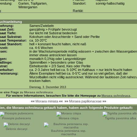
wendung:
Garten, Topfgarten,
Standort:
sonnig-halbschattig
Wintergarten
g:
Rarität:
uchtanleitung
mehrung:
Samen/Zwiebeln
aat Zeit:
ganzjährig > Frühjahr bevorzugt
aat Tiefe:
nur leicht mit Substrat bedecken
aat Substrat:
Kokohum oder Anzuchterde + Sand oder Perlite
saat Temperatur:
ca. 10-20°C
aat Standort:
hell + konstant feucht halten, nicht naß
zeit:
ca. 4-6 Wochen
ssen:
in der Wachstumsperiode mäßig wässern + zwischen den Wassergaben
immer etwas antrocknen lassen
gen:
monatlich 0,1%ig oder Langzeitdünger
dlinge:
Spinnmilben > besonders unter Glas
trat:
Einheitserde + 2/3 Sand, Kies oder Perlite
erkultur:
ca. 2-3 Jahre hell bei ca. 5-10ºC im Kalthaus + nur leicht feucht halten
rwinterung:
Ältere Exemplare hell bei ca. 0-5°C und nur so viel gießen, daß der
Wurzelballen nicht völlig austrocknet. Während der laublosen Zeit nahez
trocken halten.
Dienstag, 3. Dezember 2013
be eine Frage zu
Moraea ochroleuca
Für weitere Informationen, besuchen Sie bitte die Homepage zu
Moraea ochroleuca
.
««
Moraea miniata
««
»»
Moraea papilionaceae
»»
en, die
Moraea ochroleuca
gekauft haben, haben auch folgende Produkte gekauft:
Prosopis pubescens
Moraea crispa
Tigridia pavonina alba
Delonix decaryi
Bauhinia petersiana ssp.
macrantha