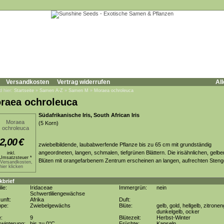
Versandkosten
Vertrag widerrufen
All
d hier:
Startseite
»
Samen A-Z
»
Samen M
»
Moraea ochroleuca
raea ochroleuca
Südafrikanische Iris, South African Iris
(5 Korn)
2,00
€
zwiebelbildende, laubabwerfende Pflanze bis zu 65 cm mit grundständig
angeordneten, langen, schmalen, tiefgrünen Blättern. Die irisähnlichen, gelbe
inkl.
Umsatzsteuer *
Blüten mit orangefarbenem Zentrum erscheinen an langen, aufrechten Steng
.Versandkosten,
hier klicken
kbrief
lie:
Iridaceae
Immergrün:
nein
Schwertliliengewächse
unft:
Afrika
Duft:
ppe:
Zwiebelgewächs
Blüte:
gelb, gold, hellgelb, zitronen
dunkelgelb, ocker
e:
9
Blütezeit:
Herbst-Winter
winterung:
bis zu 0°C
Früchte:
Kapseln