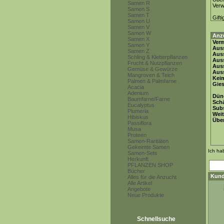
Samen R
Ver
Samen S
Samen T
Gifti
Samen U
Samen V
Samen W
Anz
Samen X
Ver
Samen Y
Auss
Samen Z
Auss
Schling & Kletterpflanzen
Auss
Frucht & Nutzpflanzen
Aus
Gemüse & Gewürze
Auss
Mangroven & Teich
Keim
Palmen & Palmfarne
Gie
Acacia
Adenium
Dün
Baumfarne/Farne
Schä
Eucalyptus
Subs
Plumeria
Weit
Hibiskus
Übe
Passiflora
Musa
Proteen
Samen-Raritäten
Gekeimte Samen
Ich ha
Samen-Sets
Herkunft
PFLANZEN SHOP
Bücher
Kund
Alles für die Anzucht
Alle Artikel
Angebote
Neue Produkte
Schnellsuche