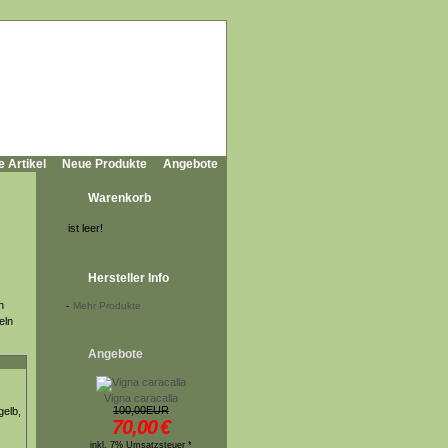
e Artikel
Neue Produkte
Angebote
Warenkorb
ist leer!
Hersteller Info
n
-
Mehr Produkte
eln
Angebote
Vigna caracalla
100,00EUR
gelb,
70,00
€
inkl. 7% Umsatzsteuer *