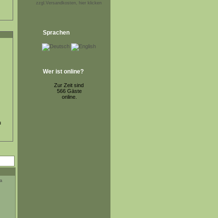
zzgl.Versandkosten, hier klicken
Sprachen
Wer ist online?
Zur Zeit sind
566 Gäste
online.
u