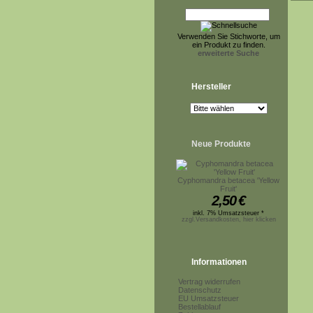
Verwenden Sie Stichworte, um
ein Produkt zu finden.
erweiterte Suche
Hersteller
Neue Produkte
Cyphomandra betacea 'Yellow
Fruit'
2,50
€
inkl. 7% Umsatzsteuer *
zzgl.Versandkosten, hier klicken
Informationen
Vertrag widerrufen
Datenschutz
EU Umsatzsteuer
Bestellablauf