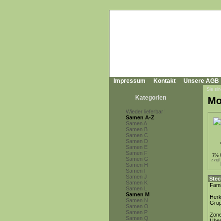
Impressum
Kontakt
Unsere AGB
Sie sin
Kategorien
Mo
Wieder lieferbar!
Samen A-Z
Samen A
Samen B
Samen C
Samen D
Samen E
Samen F
7% 
Samen G
zzgl
Samen H
Samen I
Samen J
Stec
Samen K
Fami
Samen L
Samen M
Herk
Samen N
Gru
Samen O
Samen P
Zon
Samen Q
Über