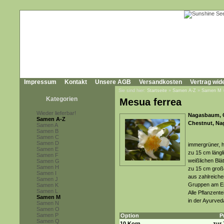
Impressum
Kontakt
Unsere AGB
Versandkosten
Vertrag wid
Sie sind hier:
Startseite
»
Samen A-Z
»
Samen M
Kategorien
Mesua ferrea
Wieder lieferbar!
Nagasbaum, C
Samen A-Z
Chestnut, Na
Samen A
Samen B
Samen C
Samen D
immergrüner, h
Samen E
zu 15 cm längli
Samen F
weißlichen Blät
Samen G
Samen H
zu 15 cm große
Samen I
aus zahlreiche
Samen J
Gruppen am En
Samen K
Samen L
Alle Pflanzent
Samen M
in der Ayurved
Samen N
Samen O
Samen P
Option
P
Samen Q
10 Korn
zur 