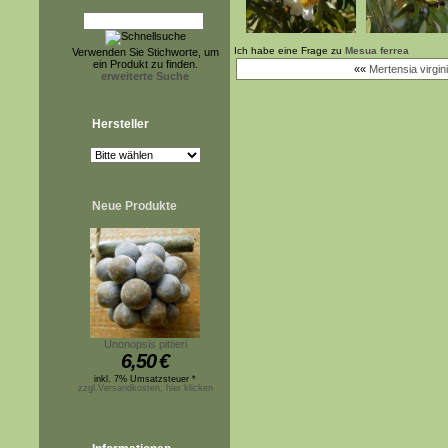
Ich habe eine Frage zu
Mesua ferrea
Verwenden Sie Stichworte, um
ein Produkt zu finden.
««
Mertensia virgin
erweiterte Suche
Hersteller
Neue Produkte
Unonopsis pittieri
6,50
€
inkl. 7% Umsatzsteuer *
zzgl.Versandkosten, hier klicken