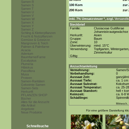
Samen R
100 Korn
zur 
Samen S
Samen T
200 Korn
zur 
Samen U
Samen V
inkl. 7% Umsatzsteuer *, zzgl.
Versandko
Samen W
Samen X
Steckbrief
Samen Y
Familie:
Clusiaceae Guttiferae
Samen Z
Johanniskrautgewächse
Schling & Kletterpflanzen
Herkunft:
Asien
Frucht & Nutzpflanzen
Gruppe:
Baum
Gemüse & Gewürze
Zone:
10
Mangroven & Teich
Überwinterung:
mind. 15°C
Palmen & Palmfarne
Verwendung:
Topfgarten, Wintergarten
Acacia
Zimmerkultur
Adenium
Giftig:
Baumfarne/Farne
Eucalyptus
Plumeria
Anzuchtanleitung
Hibiskus
Vermehrung:
Samen/St
Passiflora
Vorbehandlung:
0
Musa
Aussaat Zeit:
ganzjähr
Proteen
Aussaat Tiefe:
ca. 1 cm
Samen-Raritäten
Aussaat Substrat:
Kokohum 
Gekeimte Samen
Aussaat Temperatur:
ca. 25-2
Samen-Sets
Aussaat Standort:
hell + ko
Herkunft
Keimzeit:
ca. 6-8 
PFLANZEN SHOP
Schädlinge:
Spinnmil
Bücher
Alles für die Anzucht
Mittwoch, 
Alle Artikel
Angebote
Für eine größere Darstellung kli
Neue Produkte
Schnellsuche