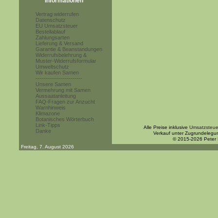
Informationen
Vertrag widerrufen
Datenschutz
EU Umsatzsteuer
Bestellablauf
Zahlungsarten
Lieferung & Versand
Garantie & Beanstandungen
Widerrufsbelehrung &
Muster-Widerrufsformular
Umweltschutz
Wir kaufen Samen
------------------------
Unsere Samen
Vermehrung mit Samen
Aussaatanleitung
FAQ-Fragen zur Anzucht
Warnhinweis
Klimazone
Botanisches Wörterbuch
Link-Tipps
Alle Preise inklusive
Umsatzsteue
Danke
Verkauf unter Zugrundelegu
© 2015-2026 Peter
Freitag, 7. August 2026