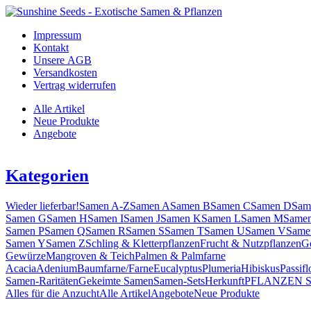
Impressum
Kontakt
Unsere AGB
Versandkosten
Vertrag widerrufen
Alle Artikel
Neue Produkte
Angebote
Kategorien
Wieder lieferbar!
Samen A-Z
Samen A
Samen B
Samen C
Samen D
Sam
Samen G
Samen H
Samen I
Samen J
Samen K
Samen L
Samen M
Same
Samen P
Samen Q
Samen R
Samen S
Samen T
Samen U
Samen V
Same
Samen Y
Samen Z
Schling & Kletterpflanzen
Frucht & Nutzpflanzen
G
Gewürze
Mangroven & Teich
Palmen & Palmfarne
Acacia
Adenium
Baumfarne/Farne
Eucalyptus
Plumeria
Hibiskus
Passifl
Samen-Raritäten
Gekeimte Samen
Samen-Sets
Herkunft
PFLANZEN 
Alles für die Anzucht
Alle Artikel
Angebote
Neue Produkte