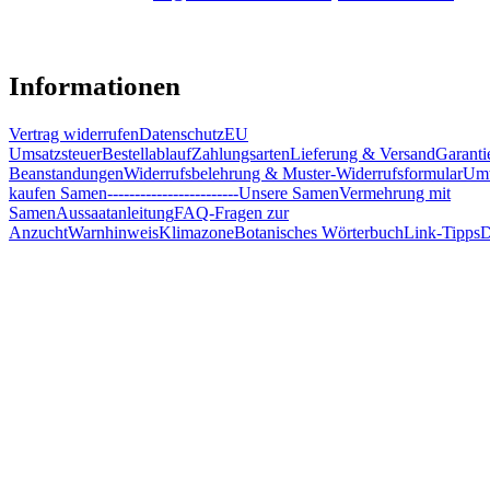
Informationen
Vertrag widerrufen
Datenschutz
EU
Umsatzsteuer
Bestellablauf
Zahlungsarten
Lieferung & Versand
Garanti
Beanstandungen
Widerrufsbelehrung & Muster-Widerrufsformular
Umw
kaufen Samen
------------------------
Unsere Samen
Vermehrung mit
Samen
Aussaatanleitung
FAQ-Fragen zur
Anzucht
Warnhinweis
Klimazone
Botanisches Wörterbuch
Link-Tipps
D