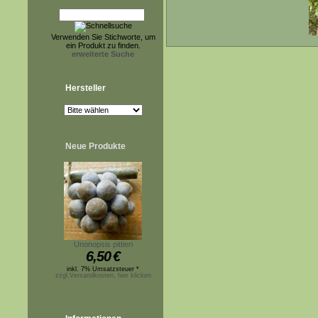
Verwenden Sie Stichworte, um
ein Produkt zu finden.
erweiterte Suche
Hersteller
Neue Produkte
Unonopsis pittieri
6,50
€
inkl. 7% Umsatzsteuer *
zzgl.Versandkosten, hier klicken