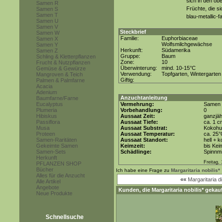
sich in den ob
Samen R
Früchte, die si
Samen S
Samen T
blau-metallic-
Samen U
Samen V
Steckbrief
Samen W
Familie:
Euphorbiaceae
Samen X
Wolfsmilchgewächse
Samen Y
Herkunft:
Südamerika
Samen Z
Gruppe:
Baum
Schling & Kletterpflanzen
Zone:
10
Frucht & Nutzpflanzen
Überwinterung:
mind. 10-15°C
Gemüse & Gewürze
Verwendung:
Topfgarten, Wintergarten
Mangroven & Teich
Giftig:
Palmen & Palmfarne
Acacia
Adenium
Anzuchtanleitung
Baumfarne/Farne
Eucalyptus
Vermehrung:
Samen
Plumeria
Vorbehandlung:
0
Hibiskus
Aussaat Zeit:
ganzjäh
Passiflora
Aussaat Tiefe:
ca. 1 c
Musa
Aussaat Substrat:
Kokohum
Proteen
Aussaat Temperatur:
ca. 25
Samen-Raritäten
Aussaat Standort:
hell + 
Gekeimte Samen
Keimzeit:
bis Kei
Samen-Sets
Schädlinge:
Spinnmi
Herkunft
Freitag,
PFLANZEN SHOP
Bücher
Ich habe eine Frage zu
Margaritaria nobilis*
Alles für die Anzucht
««
Margaritaria d
Alle Artikel
Angebote
Kunden, die
Margaritaria nobilis*
gekauf
Neue Produkte
Schnellsuche