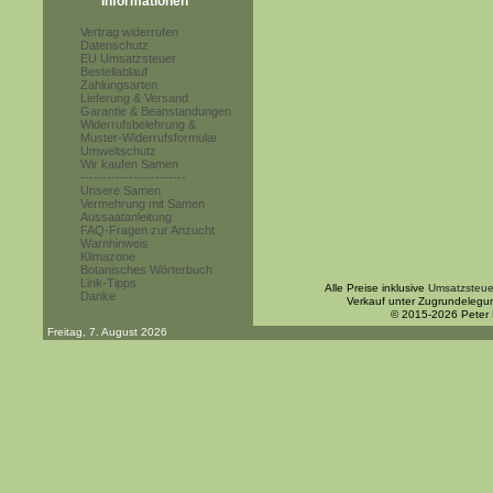
Informationen
Vertrag widerrufen
Datenschutz
EU Umsatzsteuer
Bestellablauf
Zahlungsarten
Lieferung & Versand
Garantie & Beanstandungen
Widerrufsbelehrung &
Muster-Widerrufsformular
Umweltschutz
Wir kaufen Samen
------------------------
Unsere Samen
Vermehrung mit Samen
Aussaatanleitung
FAQ-Fragen zur Anzucht
Warnhinweis
Klimazone
Botanisches Wörterbuch
Link-Tipps
Alle Preise inklusive
Umsatzsteue
Danke
Verkauf unter Zugrundelegu
© 2015-2026 Peter
Freitag, 7. August 2026