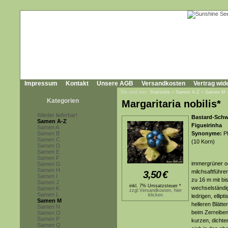
Impressum
Kontakt
Unsere AGB
Versandkosten
Vertrag wid
Sie sind hier:
Startseite
»
Samen A-Z
»
Samen M
Kategorien
Margaritaria nobilis*
Wieder lieferbar!
Bastard-Schwe
Samen A-Z
Figueirinha
Samen A
Samen B
Synonyme:
Ph
Samen C
(10 Korn)
Samen D
Samen E
Samen F
immergrüner o
Samen G
Samen H
milchsaftführe
3,50
€
Samen I
zu 16 m mit b
Samen J
inkl. 7% Umsatzsteuer *
wechselständig
Samen K
zzgl.Versandkosten, hier
Samen L
klicken
ledrigen, ellip
Samen M
helleren Blätt
Samen N
beim Zerreiben
Samen O
Samen P
kurzen, dichte
Samen Q